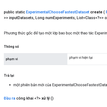
public static
Experimental
Choose
Fastest
Dataset
create
(
>> input
Datasets
,
Long num
Experiments
,
List<Class<?>> o
Phương thức gốc để tạo một lớp bao bọc một thao tác Exper
Thông số
phạm vi hiện tại
phạm vi
Trả lại
một phiên bản mới của ExperimentalChooseFastestDat
Đầu ra
công khai <?>
xử lý
()