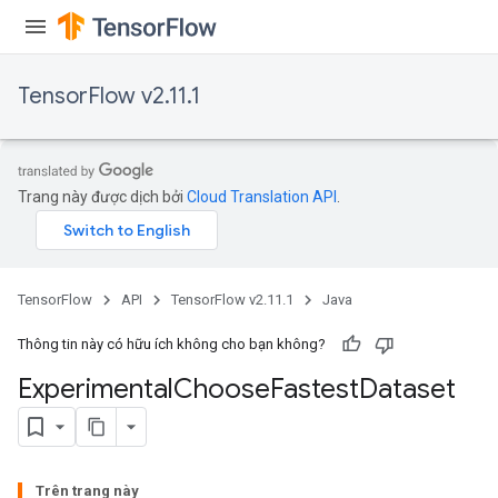
rBatch
TensorFlow v2.11.1
Batch
Trang này được dịch bởi
Cloud Translation API
.
atch
TensorFlow
API
TensorFlow v2.11.1
Java
Thông tin này có hữu ích không cho bạn không?
Experimental
Choose
Fastest
Dataset
Trên trang này