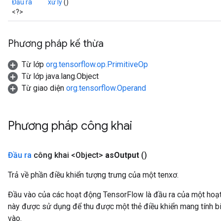
Đầu ra
xử lý
()
<?>
Phương pháp kế thừa
Từ lớp
org.tensorflow.op.PrimitiveOp
Từ lớp java.lang.Object
Từ giao diện
org.tensorflow.Operand
Phương pháp công khai
Đầu ra
công khai <Object>
as
Output
()
Trả về phần điều khiển tượng trưng của một tenxơ.
Đầu vào của các hoạt động TensorFlow là đầu ra của một ho
này được sử dụng để thu được một thẻ điều khiển mang tính bi
vào.