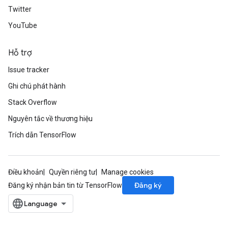
Twitter
YouTube
Hỗ trợ
Issue tracker
Ghi chú phát hành
Stack Overflow
Nguyên tắc về thương hiệu
rs
Trích dẫn TensorFlow
mParameters
rs
Parameters
Điều khoản
Quyền riêng tư
Manage cookies
Đăng ký
Đăng ký nhận bản tin từ TensorFlow
rParameters
Parameters
ters
arameters