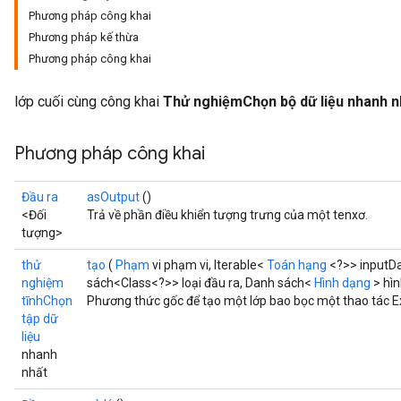
Phương pháp công khai
Phương pháp kế thừa
Phương pháp công khai
lớp cuối cùng công khai
Thử nghiệmChọn bộ dữ liệu nhanh n
Phương pháp công khai
Đầu ra
asOutput
()
<Đối
Trả về phần điều khiển tượng trưng của một tenxơ.
tượng>
thử
tạo
(
Phạm
vi phạm vi, Iterable<
Toán hạng
<?>> inputDa
nghiệm
sách<Class<?>> loại đầu ra, Danh sách<
Hình dạng
> hìn
tĩnhChọn
Phương thức gốc để tạo một lớp bao bọc một thao tác 
tập dữ
liệu
nhanh
nhất