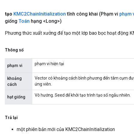
tạo
KMC2Chain
Initialization
tĩnh công khai
(Phạm vi
phạm v
giống
Toán
hạng <Long>)
Phương thức xuất xưởng để tạo một lớp bao bọc hoạt động KM
Thông số
phạm vi hiện tại
phạm vi
Vector có khoảng cách bình phương đến tâm cụm đượ
khoảng
ứng viên.
cách
Vô hướng. Seed để khởi tạo trình tạo số ngẫu nhiên.
hạt giống
Trả lại
một phiên bản mới của KMC2ChainInitialization