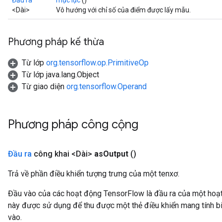
Đầu ra
mục lục
()
<Dài>
Vô hướng với chỉ số của điểm được lấy mẫu.
meters
rs
tDescentParameters
Phương pháp kế thừa
Từ lớp
org.tensorflow.op.PrimitiveOp
Từ lớp java.lang.Object
Từ giao diện
org.tensorflow.Operand
Phương pháp công cộng
Đầu ra
công khai <Dài>
as
Output
()
Trả về phần điều khiển tượng trưng của một tenxơ.
Đầu vào của các hoạt động TensorFlow là đầu ra của một ho
này được sử dụng để thu được một thẻ điều khiển mang tính bi
vào.