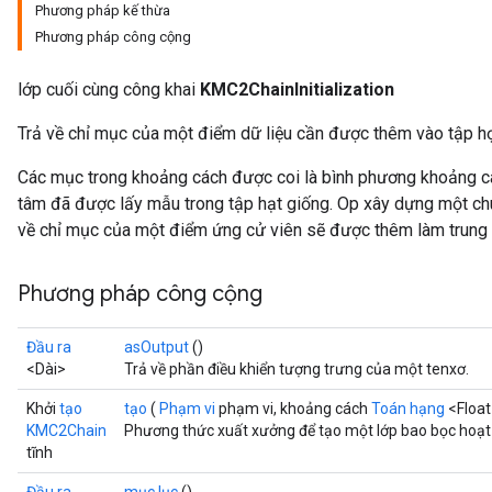
Phương pháp kế thừa
Phương pháp công cộng
lớp cuối cùng công khai
KMC2ChainInitialization
Trả về chỉ mục của một điểm dữ liệu cần được thêm vào tập hợ
Các mục trong khoảng cách được coi là bình phương khoảng c
tâm đã được lấy mẫu trong tập hạt giống. Op xây dựng một ch
về chỉ mục của một điểm ứng cử viên sẽ được thêm làm trung
rs
Phương pháp công cộng
mParameters
rs
Đầu ra
asOutput
()
Parameters
<Dài>
Trả về phần điều khiển tượng trưng của một tenxơ.
Khởi
tạo
tạo
(
Phạm vi
phạm vi, khoảng cách
Toán hạng
<Float
rParameters
KMC2Chain
Phương thức xuất xưởng để tạo một lớp bao bọc hoạt 
Parameters
tĩnh
ters
arameters