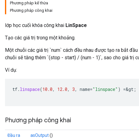
Phương pháp kế thừa
Phương pháp công khai
lớp học cuối khóa công khai
LinSpace
rs
Tạo các giá trị trong một khoảng.
mParameters
rs
Một chuỗi các giá trị `num` cách đều nhau được tạo ra bắt đầu từ
Parameters
chuỗi sẽ tăng thêm `(stop - start) / (num - 1)`, sao cho giá trị c
Ví dụ:
rParameters
Parameters
ters
tf
.
linspace
(
10.0
,
12.0
,
3
,
name
=
"linspace"
)
=
&
gt
;
arameters
meters
rs
tDescentParameters
Phương pháp công khai
Đầu ra
asOutput
()