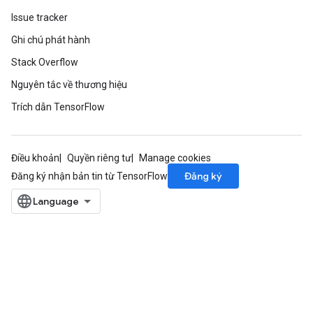
Issue tracker
Ghi chú phát hành
Stack Overflow
Nguyên tắc về thương hiệu
Trích dẫn TensorFlow
ize
Điều khoản
Quyền riêng tư
Manage cookies
Đăng ký
Đăng ký nhận bản tin từ TensorFlow
Requantize
ize
AndReluAndRequantize
u
uAndRequantize