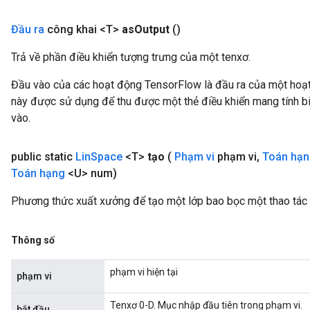
Đầu ra
công khai <T>
as
Output
()
Trả về phần điều khiển tượng trưng của một tenxơ.
Đầu vào của các hoạt động TensorFlow là đầu ra của một ho
này được sử dụng để thu được một thẻ điều khiển mang tính bi
vào.
public static
Lin
Space
<T>
tạo
(
Phạm vi
phạm vi
,
Toán hạ
Toán hạng
<U> num)
Phương thức xuất xưởng để tạo một lớp bao bọc một thao tác
Thông số
phạm vi hiện tại
phạm vi
Tenxơ 0-D. Mục nhập đầu tiên trong phạm vi.
bắt đầu