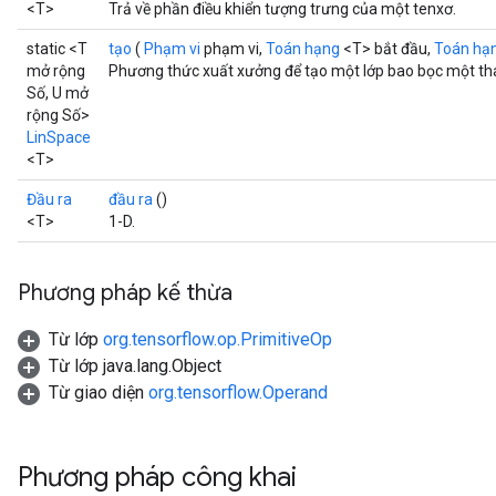
<T>
Trả về phần điều khiển tượng trưng của một tenxơ.
static <T
tạo
(
Phạm vi
phạm vi,
Toán hạng
<T> bắt đầu,
Toán hạ
mở rộng
Phương thức xuất xưởng để tạo một lớp bao bọc một th
Số, U mở
rộng Số>
LinSpace
<T>
Đầu ra
đầu ra
()
<T>
1-D.
Phương pháp kế thừa
Từ lớp
org.tensorflow.op.PrimitiveOp
Từ lớp java.lang.Object
Từ giao diện
org.tensorflow.Operand
Phương pháp công khai