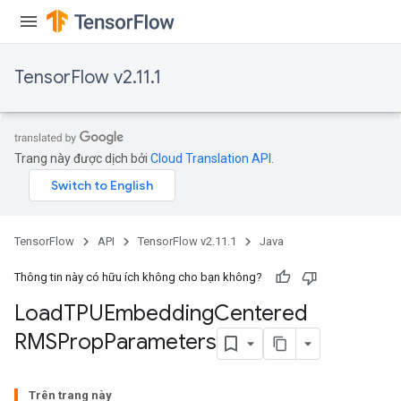
TensorFlow v2.11.1
Trang này được dịch bởi
Cloud Translation API
.
TensorFlow
API
TensorFlow v2.11.1
Java
rs
Thông tin này có hữu ích không cho bạn không?
mParameters
rs
Load
TPUEmbedding
Centered
Parameters
RMSProp
Parameters
Trên trang này