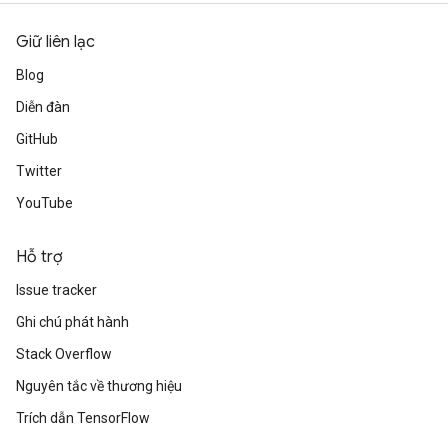
Giữ liên lạc
Requantize
Blog
ize
Diễn đàn
AndReluAndRequantize
GitHub
u
uAndRequantize
Twitter
YouTube
AndRelu
Hỗ trợ
AndReluAndRequantize
Issue tracker
ize
Ghi chú phát hành
Stack Overflow
Requantize
ize
Nguyên tắc về thương hiệu
Trích dẫn TensorFlow