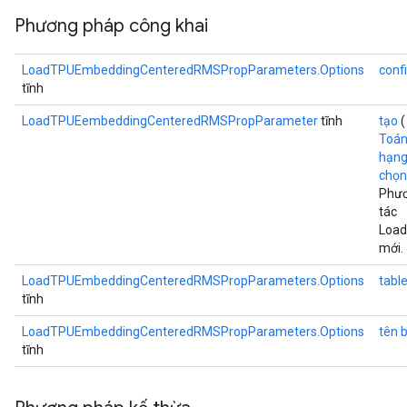
Phương pháp công khai
LoadTPUEmbeddingCenteredRMSPropParameters.Options
conf
tĩnh
LoadTPUEembeddingCenteredRMSPropParameter
tĩnh
tạo
Toán
hạn
chọn.
Phươ
tác
Loa
mới.
LoadTPUEmbeddingCenteredRMSPropParameters.Options
table
tĩnh
LoadTPUEmbeddingCenteredRMSPropParameters.Options
tên 
tĩnh