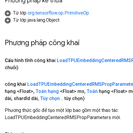
Phương pháp kế thừa
Từ lớp
org.tensorflow.op.PrimitiveOp
Từ lớp java.lang.Object
Phương pháp công khai
Cấu
hình tĩnh công khai
Load
TPUEmbedding
Centered
RMSP
chuỗi)
công khai
Load
TPUEmbedding
Centered
RMSProp
Paramete
hạng <Float>
,
Toán hạng
<Float> ms
,
Toán
hạng <Float> m
dài
,
shard
Id dài
,
Tùy chọn
.
.
.
tùy chọn)
Phương thức gốc để tạo một lớp bao gồm một thao tác
LoadTPUEmbeddingCenteredRMSPropParameters mới.