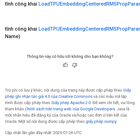
tĩnh công khai
Load
TPUEmbedding
Centered
RMSProp
Para
tĩnh công khai
Load
TPUEmbedding
Centered
RMSProp
Para
Name)
Thông tin này có hữu ích không cho bạn không?
Trừ phi có lưu ý khác, nội dung của trang này được cấp phép theo
Giấy
phép ghi nhận tác giả 4.0 của Creative Commons
và các mẫu mã lập
trình được cấp phép theo
Giấy phép Apache 2.0
. Để xem chi tiết, vui lòng
tham khảo
Chính sách trên trang web của Google Developers
. Java là
một nhãn hiệu đã đăng ký của Oracle và/hoặc các đơn vị liên kết của
Oracle. Một số nội dung được cấp phép theo
giấy phép numpy
.
ize
Cập nhật lần gần đây nhất: 2025-07-26 UTC.