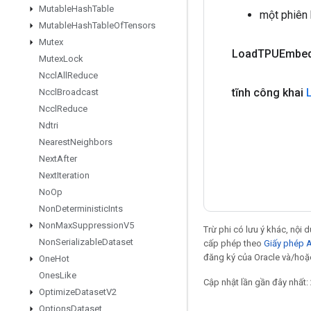
Mutable
Hash
Table
một phiên
Mutable
Hash
Table
Of
Tensors
Mutex
Load
TPUEmbed
Mutex
Lock
Nccl
All
Reduce
tĩnh công khai
Nccl
Broadcast
Nccl
Reduce
Ndtri
Nearest
Neighbors
Next
After
Next
Iteration
No
Op
Non
Deterministic
Ints
Non
Max
Suppression
V5
Trừ phi có lưu ý khác, nội
Non
Serializable
Dataset
cấp phép theo
Giấy phép 
đăng ký của Oracle và/hoặc
One
Hot
Ones
Like
Cập nhật lần gần đây nhất:
Optimize
Dataset
V2
Options
Dataset