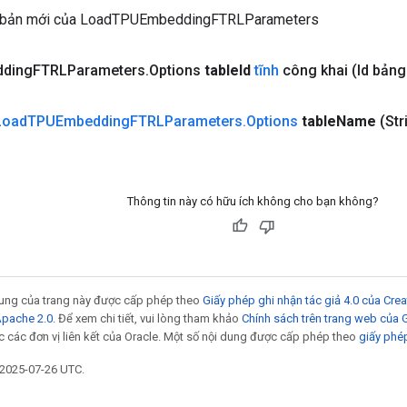
 bản mới của LoadTPUEmbeddingFTRLParameters
ding
FTRLParameters
.
Options
table
Id
tĩnh
công khai
(Id bảng
Load
TPUEmbedding
FTRLParameters
.
Options
table
Name
(Str
Thông tin này có hữu ích không cho bạn không?
 dung của trang này được cấp phép theo
Giấy phép ghi nhận tác giả 4.0 của Cr
Apache 2.0
. Để xem chi tiết, vui lòng tham khảo
Chính sách trên trang web của
 các đơn vị liên kết của Oracle. Một số nội dung được cấp phép theo
giấy phé
 2025-07-26 UTC.