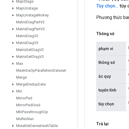
Map
Stage
Tùy chọn
.
.
.
tùy 
Map
Unstage
Map
Unstage
No
Key
Phương thức ba
Matrix
Diag
Part
V2
Matrix
Diag
Part
V3
Thông số
Matrix
Diag
V2
Matrix
Diag
V3
phạm vi
Matrix
Set
Diag
V2
Matrix
Set
Diag
V3
thông số
Max
Max
Intra
Op
Parallelism
Dataset
ắc quy
Merge
Merge
Dedup
Data
tuyến tính
Min
Mirror
Pad
tùy chọn
Mirror
Pad
Grad
Mlir
Passthrough
Op
Mul
No
Nan
Trả lại
Mutable
Dense
Hash
Table