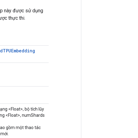
 op này được sử dụng
ợc thực thi.
ad
TPUEmbedding
ạng <Float>, bộ tích lũy
ng <Float>, numShards
bao gồm một thao tác
mới.