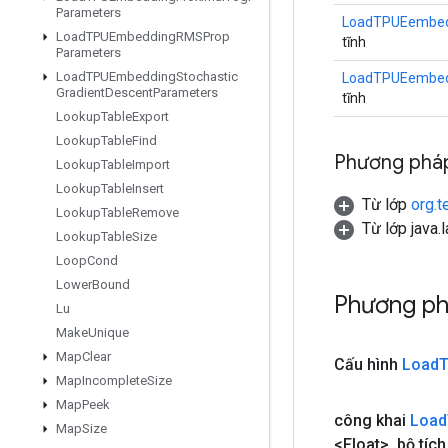
Parameters
LoadTPUEembed
Load
TPUEmbedding
RMSProp
tĩnh
Parameters
Load
TPUEmbedding
Stochastic
LoadTPUEembed
Gradient
Descent
Parameters
tĩnh
Lookup
Table
Export
Lookup
Table
Find
Phương pháp
Lookup
Table
Import
Lookup
Table
Insert
Từ lớp
org.t
Lookup
Table
Remove
Từ lớp java.
Lookup
Table
Size
Loop
Cond
Lower
Bound
Phương ph
Lu
Make
Unique
Map
Clear
Cấu hình
Load
Map
Incomplete
Size
Map
Peek
công khai
Load
Map
Size
<Float>
,
bộ tích