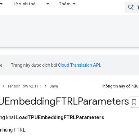
Hệ sinh thái
Thêm
Trang này được dịch bởi
Cloud Translation API
.
TensorFlow v2.11.1
Java
Thông tin này có hữ
UEmbedding
FTRLParameters
ông khai
LoadTPUEmbeddingFTRLParameters
 nhúng FTRL.