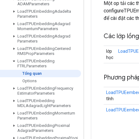
Một op tải các 
ADAMParameters
configureTPUEmb
Load
TPUEmbedding
Adadelta
Parameters
để cài đặt các t
Load
TPUEmbedding
Adagrad
Momentum
Parameters
Các lớp lồn
Load
TPUEmbedding
Adagrad
Parameters
Load
TPUEmbedding
Centered
lớp
LoadTPUE
RMSProp
Parameters
học
Load
TPUEmbedding
FTRLParameters
Tổng quan
Phương pháp
Options
Load
TPUEmbedding
Frequency
LoadTPUEembed
Estimator
Parameters
tĩnh
Load
TPUEmbedding
MDLAdagrad
Light
Parameters
LoadTPUEembed
Load
TPUEmbedding
Momentum
Parameters
Load
TPUEmbedding
Proximal
Adagrad
Parameters
Load
TPUEmbedding
Proximal
Yogi