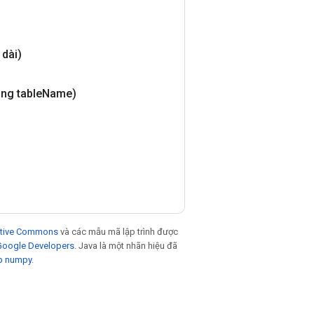
 dài)
ing table
Name)
eative Commons
và các mẫu mã lập trình được
 Google Developers
. Java là một nhãn hiệu đã
p numpy
.