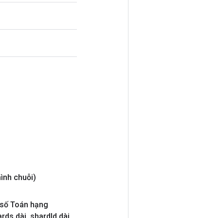
ình chuỗi)
số Toán hạng
rds dài
,
shard
Id dài
,