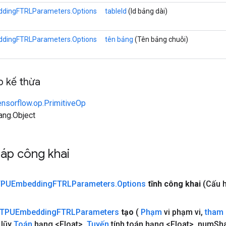
dingFTRLParameters.Options
tableId
(Id bảng dài)
dingFTRLParameters.Options
tên bảng
(Tên bảng chuỗi)
 kế thừa
ensorflow.op.PrimitiveOp
lang.Object
áp công khai
TPUEmbedding
FTRLParameters
.
Options
tĩnh công khai
(Cấu h
TPUEmbedding
FTRLParameters
tạo
(
Phạm
vi phạm vi
,
tham
 lũy
Toán
hạng <Float>
,
Tuyến
tính toán hạng <Float>
,
num
Sha