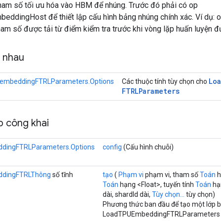
tham số tối ưu hóa vào HBM để nhúng. Trước đó phải có op
eddingHost để thiết lập cấu hình bảng nhúng chính xác. Ví dụ:
ham số được tải từ điểm kiểm tra trước khi vòng lặp huấn luyện đư
g nhau
Lo
embeddingFTRLParameters.Options
Các thuộc tính tùy chọn cho
FTRLParameters
 công khai
dingFTRLParameters.Options
config
(Cấu hình chuỗi)
dingFTRLThông
số tĩnh
tạo
(
Phạm vi
phạm vi, tham số
Toán
h
Toán
hạng <Float>, tuyến tính
Toán
hạ
dài, shardId dài,
Tùy chọn...
tùy chọn)
Phương thức ban đầu để tạo một lớp 
LoadTPUEmbeddingFTRLParameters 