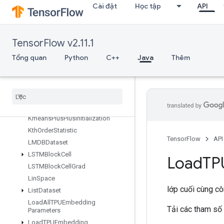
Cài đặt
Học tập
API
InplaceUpdate
IsBoostedTreesEnsembleInitialize
d
IsBoostedTreesQuantileStreamRe
TensorFlow v2.11.1
sourceInitialized
Tổng quan
Python
C++
Java
Thêm
IsTPUEmbeddingInitialized
Is
Variable
Initialized
Isotonic
Regression
Iterator
Get
Device
KMC2Chain
Initialization
Kmeans
Plus
Plus
Initialization
Kth
Order
Statistic
TensorFlow
API
LMDBDataset
LSTMBlock
Cell
Load
TP
LSTMBlock
Cell
Grad
Lin
Space
lớp cuối cùng c
List
Dataset
Load
All
TPUEmbedding
Tải các tham số
Parameters
Load
TPUEmbedding