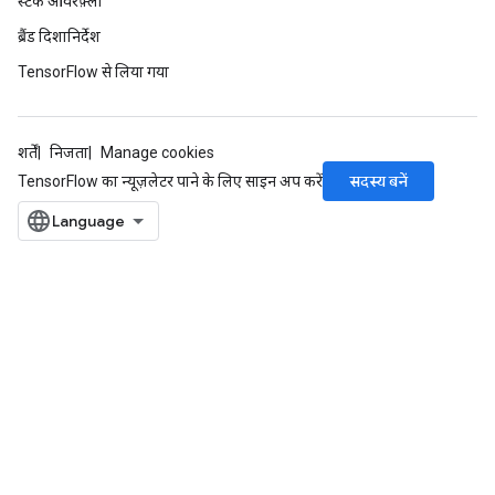
स्टैक ओवरफ़्लो
ब्रैंड दिशानिर्देश
TensorFlow से लिया गया
शर्तें
निजता
Manage cookies
सदस्य बनें
TensorFlow का न्यूज़लेटर पाने के लिए साइन अप करें
ize
Requantize
ize
AndReluAndRequantize
u