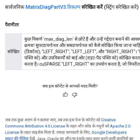
सार्वजनिक
Matrix
Diag
Part
V3
.
विकल्प
संरेखित करें
(स्ट्रिंग संरेखित करें)
पैरामीटर
कुछ विकर्ण `max_diag_len` से छोटे हैं और उन्हें गद्देदार बनाने की आवश्यकत
क्रमशः सुपरडायगोनल और सबडायगोनल को कैसे संरेखित किया जाना चाहि
संरेखित
(डिफ़ॉल्ट), "LEFT_RIGHT", "LEFT_LEFT", और "RIGHT_RIGHT"। "R
पंक्ति को) और उपविकर्णों को बाईं ओर (राइट-पैड पंक्ति को) संरेखित क
करता है। cuSPARSE "LEFT_RIGHT" का उपयोग करता है, जो विपरीत स
क्या इस कॉन्टेंट से आपको मदद मिली?
जब तक कुछ अलग से न बताया जाए, तब तक इस पेज के कॉन्टेंट को
Creative
Commons Attribution 4.0 License
के तहत और कोड के नमूनों को
Apache 2.0
License
के तहत लाइसेंस मिला है. ज़्यादा जानकारी के लिए,
Google Developers
साइट की नीतियां
देखें. Java, Oracle का और/या इसके तहत काम करने वाली कंपनियों का