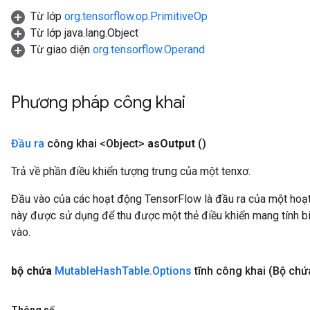
Từ lớp
org.tensorflow.op.PrimitiveOp
Từ lớp java.lang.Object
Từ giao diện
org.tensorflow.Operand
Phương pháp công khai
Đầu ra
công khai <Object>
as
Output
()
Trả về phần điều khiển tượng trưng của một tenxơ.
Đầu vào của các hoạt động TensorFlow là đầu ra của một ho
này được sử dụng để thu được một thẻ điều khiển mang tính bi
vào.
ize
bộ chứa
Mutable
Hash
Table
.
Options
tĩnh công khai
(Bộ chứ