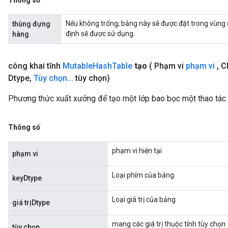
Thông số
Requantize
Nếu không trống, bảng này sẽ được đặt trong vùng
thùng đựng
ize
định sẽ được sử dụng.
hàng
AndReluAndRequantize
u
uAndRequantize
công khai tĩnh
Mutable
Hash
Table
tạo
( Phạm vi
phạm vi
,
Cl
Dtype
,
Tùy chọn
.
.
.
tùy chọn)
AndRelu
Phương thức xuất xưởng để tạo một lớp bao bọc một thao tá
AndReluAndRequantize
Thông số
ize
phạm vi hiện tại
phạm vi
Requantize
ize
Loại phím của bảng.
keyDtype
Loại giá trị của bảng
giá trịDtype
mang các giá trị thuộc tính tùy chọn
tùy chọn