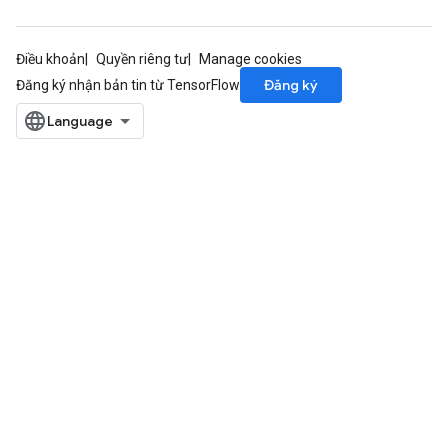
Điều khoản
Quyền riêng tư
Manage cookies
Đăng ký
Đăng ký nhận bản tin từ TensorFlow
m
rs
eters
ntumParameters
ters
ropParameters