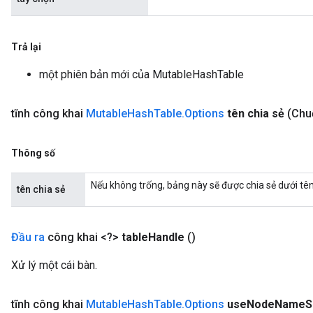
Trả lại
một phiên bản mới của MutableHashTable
tĩnh công khai
Mutable
Hash
Table
.
Options
tên chia sẻ
(Chuỗ
Thông số
Nếu không trống, bảng này sẽ được chia sẻ dưới tên
tên chia sẻ
Đầu ra
công khai <?>
table
Handle
()
Xử lý một cái bàn.
tĩnh công khai
Mutable
Hash
Table
.
Options
use
Node
Name
S