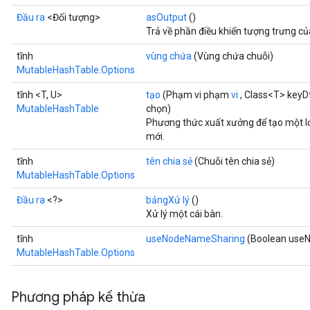
Đầu ra
<Đối tượng>
asOutput
()
Trả về phần điều khiển tượng trưng c
tĩnh
vùng chứa
(Vùng chứa chuỗi)
MutableHashTable.Options
tĩnh <T, U>
tạo
(Phạm vi phạm
vi
, Class<T> keyD
MutableHashTable
chọn)
Phương thức xuất xưởng để tạo một 
mới.
tĩnh
tên chia sẻ
(Chuỗi tên chia sẻ)
MutableHashTable.Options
Đầu ra
<?>
bảngXử lý
()
Xử lý một cái bàn.
tĩnh
useNodeNameSharing
(Boolean use
MutableHashTable.Options
Phương pháp kế thừa