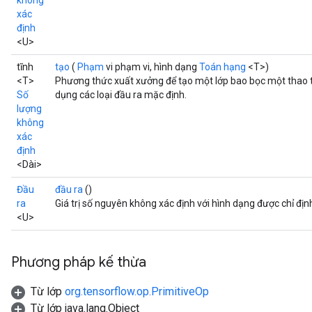
không
xác
định
<U>
tĩnh
tạo
(
Phạm
vi phạm vi, hình dạng
Toán hạng
<T>)
<T>
Phương thức xuất xưởng để tạo một lớp bao bọc một thao 
Số
dụng các loại đầu ra mặc định.
lượng
không
xác
định
<Dài>
Đầu
đầu ra
()
ra
Giá trị số nguyên không xác định với hình dạng được chỉ địn
<U>
Phương pháp kế thừa
Từ lớp
org.tensorflow.op.PrimitiveOp
Từ lớp java.lang.Object