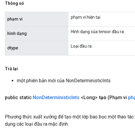
Thông số
ize
phạm vi hiện tại
phạm vi
Hình dạng của tensor đầu ra.
hình dạng
Loại đầu ra.
dtype
Trả lại
một phiên bản mới của NonDeterministicInts
public static
Non
Deterministic
Ints
<Long>
tạo
(Phạm vi
ph
Phương thức xuất xưởng để tạo một lớp bao bọc một thao tác
dụng các loại đầu ra mặc định.