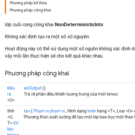
Phương pháp kế thừa
Phương pháp công khai
lớp cuối cùng công khai
NonDeterministicInts
Không xác định tạo ra một số số nguyên.
Hoạt động này có thể sử dụng một số nguồn không xác định do 
vậy mỗi lần thực hiện sẽ cho kết quả khác nhau.
Phương pháp công khai
Đầu
asOutput
()
ra
Trả về phần điều khiển tượng trưng của một tenxơ.
<U>
tĩnh
tạo
(
Phạm vi phạm vi
, Hình dạng
toán
hạng <T>, Loại <U> 
<U,
Phương thức xuất xưởng để tạo một lớp bao bọc một thao t
T>
Số
liệu