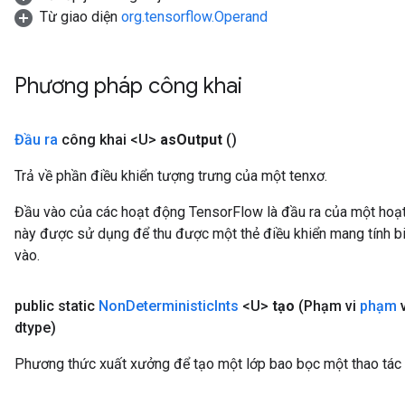
Từ giao diện
org.tensorflow.Operand
ize
Phương pháp công khai
Đầu ra
công khai <U>
as
Output
()
Requantize
ize
Trả về phần điều khiển tượng trưng của một tenxơ.
AndReluAndRequantize
u
Đầu vào của các hoạt động TensorFlow là đầu ra của một ho
uAndRequantize
này được sử dụng để thu được một thẻ điều khiển mang tính bi
vào.
AndRelu
public static
Non
Deterministic
Ints
<U>
tạo
(Phạm vi
phạm
v
AndReluAndRequantize
dtype)
ize
Phương thức xuất xưởng để tạo một lớp bao bọc một thao tác 
Requantize