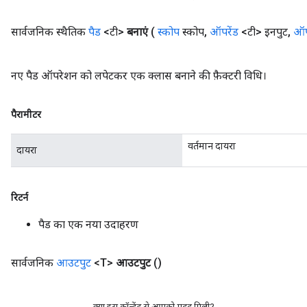
सार्वजनिक स्थैतिक
पैड
<टी>
बनाएं
(
स्कोप
स्कोप
,
ऑपरेंड
<टी> इनपुट
,
ऑप
नए पैड ऑपरेशन को लपेटकर एक क्लास बनाने की फ़ैक्टरी विधि।
पैरामीटर
वर्तमान दायरा
दायरा
रिटर्न
पैड का एक नया उदाहरण
सार्वजनिक
आउटपुट
<T>
आउटपुट
()
क्या इस कॉन्टेंट से आपको मदद मिली?