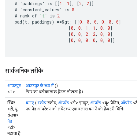
ize
#
'
paddings
'
is
[[
1
,
1
]
,
[
2
,
2
]]
#
'
constant_values
'
is
0
#
rank
of
't'
is
2
pad
(
t
,
paddings
)
==
&
gt
;
[[
0
,
0
,
0
,
0
,
0
,
0
]
[
0
,
0
,
1
,
1
,
0
,
0
]
[
0
,
0
,
2
,
2
,
0
,
0
]
Requantize
[
0
,
0
,
0
,
0
,
0
,
0
]]
ize
AndReluAndRequantize
u
uAndRequantize
सार्वजनिक तरीके
आउटपुट
आउटपुट के रूप में
()
AndRelu
<T>
टेंसर का प्रतीकात्मक हैंडल लौटाता है।
AndReluAndRequantize
स्थिर
बनाएं
(
स्कोप
स्कोप,
ऑपरेंड
<टी> इनपुट,
ऑपरेंड
<यू> पैडिंग,
ऑपरेंड
<टी
<टी, यू
नए पैड ऑपरेशन को लपेटकर एक क्लास बनाने की फ़ैक्टरी विधि।
ize
संख्या>
पैड
Requantize
<टी>
बढ़ाता है
ize