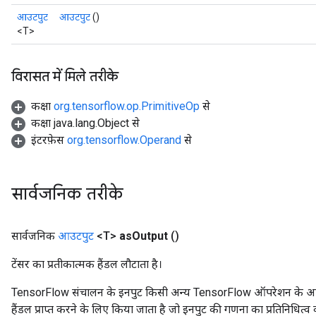
आउटपुट
आउटपुट
()
<T>
विरासत में मिले तरीके
कक्षा
org.tensorflow.op.PrimitiveOp
से
कक्षा java.lang.Object से
इंटरफ़ेस
org.tensorflow.Operand
से
सार्वजनिक तरीके
सार्वजनिक
आउटपुट
<T>
as
Output
()
टेंसर का प्रतीकात्मक हैंडल लौटाता है।
TensorFlow संचालन के इनपुट किसी अन्य TensorFlow ऑपरेशन के आउटप
हैंडल प्राप्त करने के लिए किया जाता है जो इनपुट की गणना का प्रतिनिधित्व 