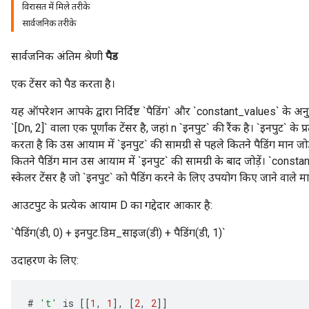
विरासत में मिले तरीके
सार्वजनिक तरीके
सार्वजनिक अंतिम श्रेणी
पैड
एक टेंसर को पैड करता है।
यह ऑपरेशन आपके द्वारा निर्दिष्ट `पैडिंग` और `constant_values` के अनु
`[Dn, 2]` वाला एक पूर्णांक टेंसर है, जहां n `इनपुट` की रैंक है। `इनपुट` के प
करता है कि उस आयाम में `इनपुट` की सामग्री से पहले कितने पैडिंग मान जोड़े
कितने पैडिंग मान उस आयाम में `इनपुट` की सामग्री के बाद जोड़ें। `cons
स्केलर टेंसर है जो `इनपुट` को पैडिंग करने के लिए उपयोग किए जाने वाले म
आउटपुट के प्रत्येक आयाम D का गद्देदार आकार है:
`पैडिंग(डी, 0) + इनपुट.डिम_साइज(डी) + पैडिंग(डी, 1)`
उदाहरण के लिए:
#
't'
is
[[
1
,
1
]
,
[
2
,
2
]]