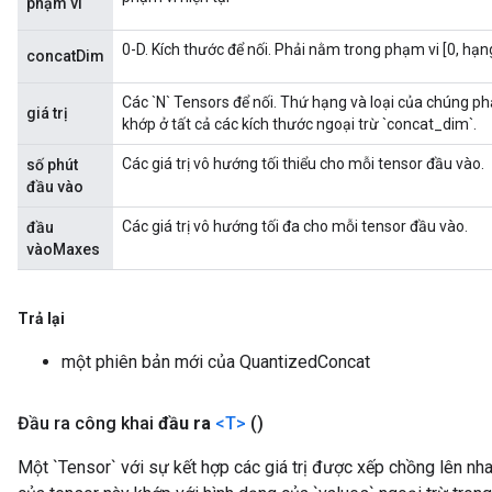
phạm vi
0-D. Kích thước để nối. Phải nằm trong phạm vi [0, hạng(
concatDim
Các `N` Tensors để nối. Thứ hạng và loại của chúng p
giá trị
khớp ở tất cả các kích thước ngoại trừ `concat_dim`.
Các giá trị vô hướng tối thiểu cho mỗi tensor đầu vào.
số phút
đầu vào
Các giá trị vô hướng tối đa cho mỗi tensor đầu vào.
đầu
vàoMaxes
Trả lại
một phiên bản mới của QuantizedConcat
Đầu ra công khai
đầu ra
<T>
()
Một `Tensor` với sự kết hợp các giá trị được xếp chồng lên nh