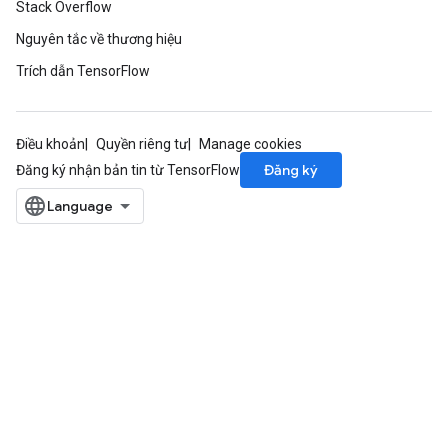
Stack Overflow
Nguyên tắc về thương hiệu
Trích dẫn TensorFlow
rs
eters
ntumParameters
ters
Điều khoản
Quyền riêng tư
Manage cookies
ropParameters
Đăng ký
Đăng ký nhận bản tin từ TensorFlow
s
atorParameters
ghtParameters
meters
adParameters
rameters
eters
ientDescentParameters