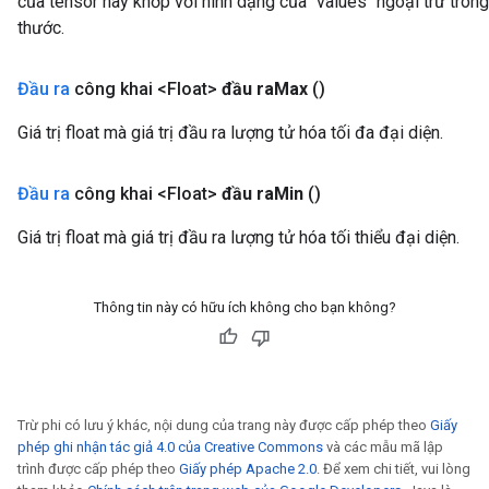
của tensor này khớp với hình dạng của `values` ngoại trừ trong
thước.
Đầu ra
công khai <Float>
đầu ra
Max
()
Giá trị float mà giá trị đầu ra lượng tử hóa tối đa đại diện.
Đầu ra
công khai <Float>
đầu ra
Min
()
Giá trị float mà giá trị đầu ra lượng tử hóa tối thiểu đại diện.
Thông tin này có hữu ích không cho bạn không?
Trừ phi có lưu ý khác, nội dung của trang này được cấp phép theo
Giấy
phép ghi nhận tác giả 4.0 của Creative Commons
và các mẫu mã lập
trình được cấp phép theo
Giấy phép Apache 2.0
. Để xem chi tiết, vui lòng