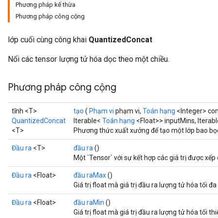
Phương pháp kế thừa
Phương pháp công cộng
ize
lớp cuối cùng công khai
QuantizedConcat
Nối các tensor lượng tử hóa dọc theo một chiều.
Phương pháp công cộng
Requantize
ize
tĩnh <T>
tạo
(
Phạm vi
phạm vi,
Toán hạng
<Integer> con
AndReluAndRequantize
QuantizedConcat
Iterable<
Toán hạng
<Float>> inputMins, Iterab
u
<T>
Phương thức xuất xưởng để tạo một lớp bao bọ
uAndRequantize
Đầu ra
<T>
đầu ra
()
Một `Tensor` với sự kết hợp các giá trị được xế
AndRelu
Đầu ra
<Float>
đầu raMax
()
Giá trị float mà giá trị đầu ra lượng tử hóa tối đa 
AndReluAndRequantize
Đầu ra
<Float>
đầu raMin
()
ize
Giá trị float mà giá trị đầu ra lượng tử hóa tối thi