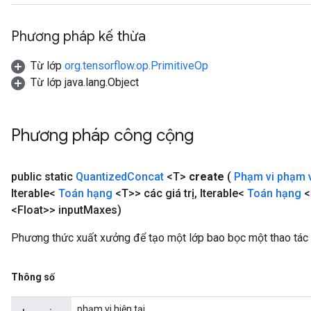
Requantize
Phương pháp kế thừa
ize
Từ lớp
org.tensorflow.op.PrimitiveOp
Từ lớp java.lang.Object
Phương pháp công cộng
public static
Quantized
Concat
<T>
create
(
Phạm vi phạm 
Iterable<
Toán hạng
<T>> các giá trị
,
Iterable<
Toán hạng
<
<Float>> input
Maxes)
Phương thức xuất xưởng để tạo một lớp bao bọc một thao tác
Thông số
phạm vi hiện tại