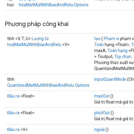
học
hóaMatMulWithBiasAndRelu.Options
Phương pháp công khai
tĩnh <V, T, U>
Lượng tử
tạo
(
Phạm vi
phạm v
hoáMatMulWithBiasAndRelu
<V>
Toán
hạng <Float>,
T
maxA,
Toán hạng
<Fl
> Toutput,
Tùy chọn...
Phương thức xuất xư
QuantizedMatMulWit
tĩnh
inputQuantMode
(Ch
QuantizedMatMulWithBiasAndRelu.Options
Đầu ra
<Float>
maxOut
()
Giá trị float mà giá t
Đầu ra
<Float>
phútOut
()
Giá trị float mà giá t
Đầu ra
<V>
ngoài
()