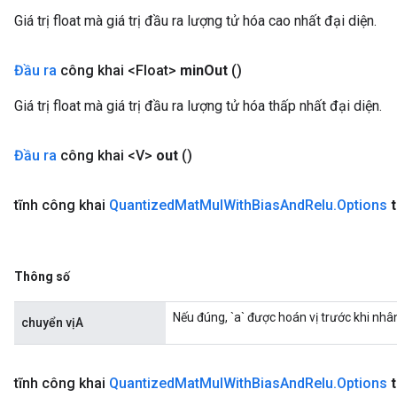
Giá trị float mà giá trị đầu ra lượng tử hóa cao nhất đại diện.
Đầu ra
công khai <Float>
min
Out
()
Giá trị float mà giá trị đầu ra lượng tử hóa thấp nhất đại diện.
Đầu ra
công khai <V>
out
()
tĩnh công khai
Quantized
Mat
Mul
With
Bias
And
Relu
.
Options
Thông số
Nếu đúng, `a` được hoán vị trước khi nhâ
chuyển vịA
tĩnh công khai
Quantized
Mat
Mul
With
Bias
And
Relu
.
Options