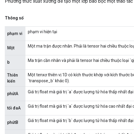
Phương thức xuất xưởng để tạo một lớp bao bọc một thao tá
Thông số
phạm vi hiện tại
phạm vi
Một ma trận được nhân. Phải là tensor hai chiều thuộc loại
Một
Ma trận cần nhân và phải là tensor hai chiều thuộc loại `qi
b
Một tenxơ thiên vị 1D có kích thước khớp với kích thước b
Thiên
`transpose_b` khác 0).
kiến
Giá trị float mà giá trị `a` được lượng tử hóa thấp nhất đại
phútA
Giá trị float mà giá trị `a` được lượng tử hóa cao nhất đại 
tối đaA
Giá trị float mà giá trị `b` được lượng tử hóa thấp nhất đại
phútB
m