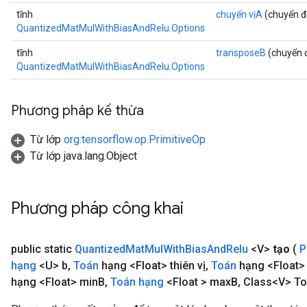
tĩnh
chuyển vịA
(chuyển đ
QuantizedMatMulWithBiasAndRelu.Options
tĩnh
transposeB
(chuyển 
QuantizedMatMulWithBiasAndRelu.Options
Phương pháp kế thừa
Từ lớp
org.tensorflow.op.PrimitiveOp
Từ lớp java.lang.Object
Phương pháp công khai
public static
Quantized
Mat
Mul
With
Bias
And
Relu
<V>
tạo
(
P
hạng
<U> b
,
Toán
hạng <Float> thiên vị
,
Toán
hạng <Float>
hạng <Float> min
B
,
Toán hạng
<Float > max
B
,
Class<V> To