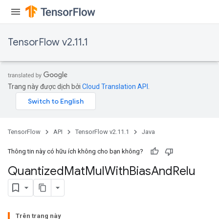
ize
TensorFlow v2.11.1
Requantize
Trang này được dịch bởi
Cloud Translation API
.
ize
AndReluAndRequantize
u
uAndRequantize
TensorFlow
API
TensorFlow v2.11.1
Java
Thông tin này có hữu ích không cho bạn không?
AndRelu
Quantized
Mat
Mul
With
Bias
And
Relu
AndReluAndRequantize
ize
Trên trang này