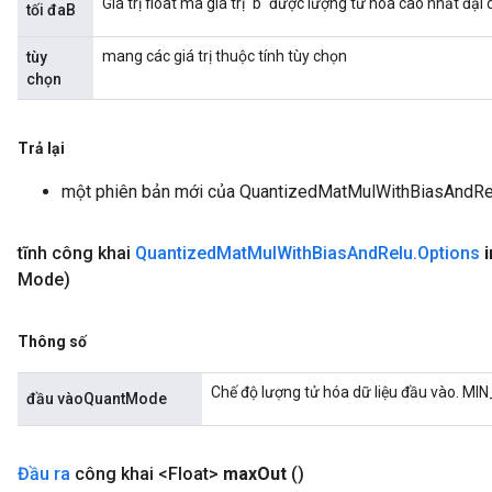
Giá trị float mà giá trị `b` được lượng tử hóa cao nhất đại 
tối đaB
mang các giá trị thuộc tính tùy chọn
tùy
chọn
rs
eters
Trả lại
ntumParameters
ters
một phiên bản mới của QuantizedMatMulWithBiasAndRe
ropParameters
s
tĩnh công khai
Quantized
Mat
Mul
With
Bias
And
Relu
.
Options
atorParameters
Mode)
ghtParameters
meters
adParameters
Thông số
rameters
eters
Chế độ lượng tử hóa dữ liệu đầu vào. M
đầu vàoQuantMode
ientDescentParameters
Đầu ra
công khai <Float>
max
Out
()