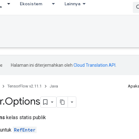
Ekosistem
Lainnya
Halaman ini diterjemahkan oleh
Cloud Translation API
.
TensorFlow v2.11.1
Java
Apaka
r
.
Options
ns
kelas statis publik
 untuk
RefEnter