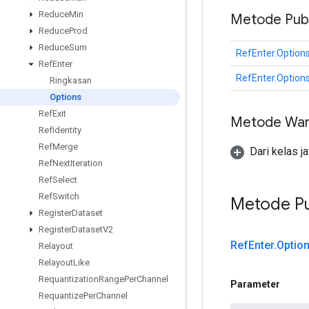
Reduce
Min
Metode Publ
Reduce
Prod
Reduce
Sum
RefEnter.Option
Ref
Enter
RefEnter.Option
Ringkasan
Options
Ref
Exit
Metode War
Ref
Identity
Ref
Merge
Dari kelas j
Ref
Next
Iteration
Ref
Select
Ref
Switch
Metode Pu
Register
Dataset
Register
Dataset
V2
Ref
Enter
.
Optio
Relayout
Relayout
Like
Requantization
Range
Per
Channel
Parameter
Requantize
Per
Channel