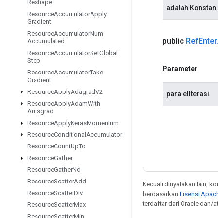
Reshape
adalah Konstan
Resource
Accumulator
Apply
Gradient
Resource
Accumulator
Num
public
Ref
Enter
Accumulated
Resource
Accumulator
Set
Global
Step
Parameter
Resource
Accumulator
Take
Gradient
Resource
Apply
Adagrad
V2
paralelIterasi
Resource
Apply
Adam
With
Amsgrad
Resource
Apply
Keras
Momentum
Resource
Conditional
Accumulator
Resource
Count
Up
To
Resource
Gather
Resource
Gather
Nd
Resource
Scatter
Add
Kecuali dinyatakan lain, k
Resource
Scatter
Div
berdasarkan
Lisensi Apach
terdaftar dari Oracle dan/
Resource
Scatter
Max
Resource
Scatter
Min