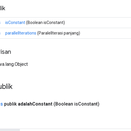
ik
s
isConstant
(Boolean isConstant)
s
parallelIterations
(ParalelIterasi panjang)
isan
ava.lang.Object
blik
ns
publik
adalah
Constant
(Boolean is
Constant)