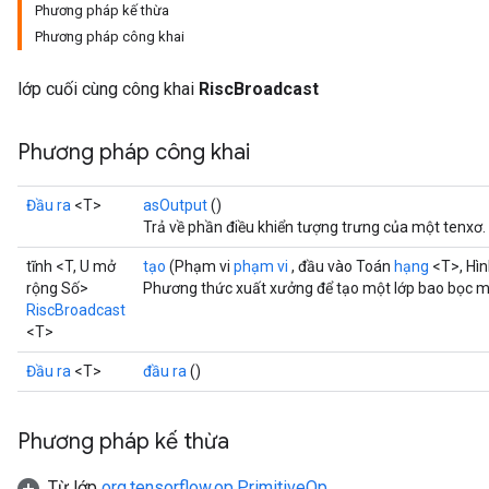
Phương pháp kế thừa
Phương pháp công khai
lớp cuối cùng công khai
RiscBroadcast
Phương pháp công khai
Đầu ra
<T>
asOutput
()
Trả về phần điều khiển tượng trưng của một tenxơ.
tĩnh <T, U mở
tạo
(Phạm vi
phạm vi
, đầu vào Toán
hạng
<T>, Hì
rộng Số>
Phương thức xuất xưởng để tạo một lớp bao bọc m
RiscBroadcast
<T>
Đầu ra
<T>
đầu ra
()
Phương pháp kế thừa
Từ lớp
org.tensorflow.op.PrimitiveOp