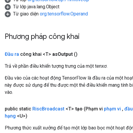
Từ lớp java.lang.Object
Từ giao diện
org.tensorflow.Operand
Phương pháp công khai
Đầu ra
công khai <T>
as
Output
()
Trả về phần điều khiển tượng trưng của một tenxơ.
Đầu vào của các hoạt động TensorFlow là đầu ra của một ho
này được sử dụng để thu được một thẻ điều khiển mang tính bi
vào.
public static
Risc
Broadcast
<T>
tạo
(Phạm vi
phạm vi
,
đầu
hạng
<U>)
Phương thức xuất xưởng để tạo một lớp bao bọc một hoạt độ