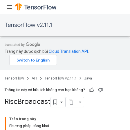
ters
ropParameters
s
TensorFlow v2.11.1
atorParameters
ghtParameters
meters
adParameters
Trang này được dịch bởi
Cloud Translation API
.
rameters
eters
ientDescentParameters
TensorFlow
API
TensorFlow v2.11.1
Java
Thông tin này có hữu ích không cho bạn không?
Risc
Broadcast
Trên trang này
Phương pháp công khai