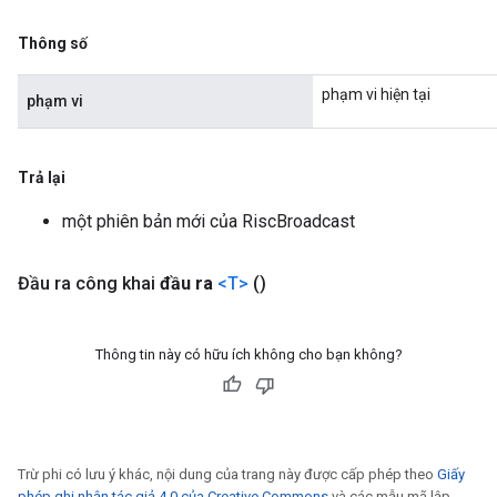
Thông số
phạm vi hiện tại
phạm vi
Trả lại
một phiên bản mới của RiscBroadcast
Đầu ra công khai
đầu ra
<T>
()
Thông tin này có hữu ích không cho bạn không?
Trừ phi có lưu ý khác, nội dung của trang này được cấp phép theo
Giấy
phép ghi nhận tác giả 4.0 của Creative Commons
và các mẫu mã lập