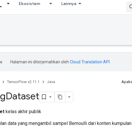
Ekosistem
Lainnya
Halaman ini diterjemahkan oleh
Cloud Translation API
.
TensorFlow v2.11.1
Java
Apaka
ng
Dataset
et
kelas akhir publik
n data yang mengambil sampel Bernoulli dari konten kumpulan d