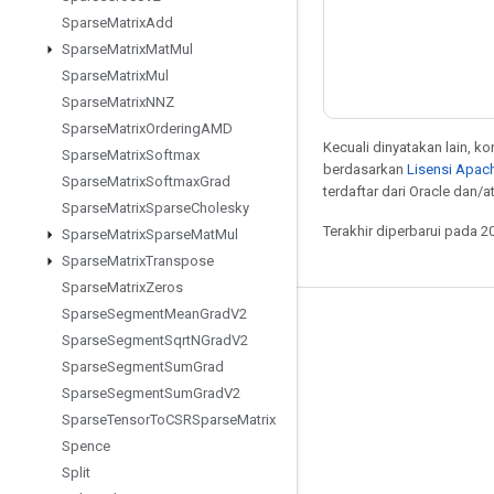
Sparse
Matrix
Add
Sparse
Matrix
Mat
Mul
Sparse
Matrix
Mul
Sparse
Matrix
NNZ
Sparse
Matrix
Ordering
AMD
Kecuali dinyatakan lain, k
Sparse
Matrix
Softmax
berdasarkan
Lisensi Apach
Sparse
Matrix
Softmax
Grad
terdaftar dari Oracle dan/
Sparse
Matrix
Sparse
Cholesky
Terakhir diperbarui pada 2
Sparse
Matrix
Sparse
Mat
Mul
Sparse
Matrix
Transpose
Sparse
Matrix
Zeros
Sparse
Segment
Mean
Grad
V2
Tetap terhubung
Sparse
Segment
Sqrt
NGrad
V2
Blog
Sparse
Segment
Sum
Grad
Sparse
Segment
Sum
Grad
V2
Forum
Sparse
Tensor
To
CSRSparse
Matrix
GitHub
Spence
Twitter
Split