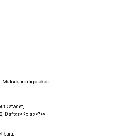
. Metode ini digunakan
put
Dataset
,
2
,
Daftar<Kelas<?>>
 baru.