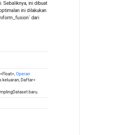
 Sebaliknya, ini dibuat
ptimalan ini dilakukan
niform_fusion` dari
<Float>,
Operan
 keluaran, Daftar<
mplingDataset baru.