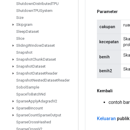
Shutdown
Distributed
TPU
Shutdown
TPUSystem
Parameter
Size
Skipgram
rua
cakupan
Sleep
Dataset
Slice
Ska
kecepatan
pro
Sliding
Window
Dataset
Snapshot
Ska
benih
Snapshot
Chunk
Dataset
Snapshot
Dataset
Ska
benih2
Snapshot
Dataset
Reader
Snapshot
Nested
Dataset
Reader
Sobol
Sample
Kembali
Space
To
Batch
Nd
Sparse
Apply
Adagrad
V2
contoh bar
Sparse
Bincount
Sparse
Count
Sparse
Output
Keluaran
publik
Sparse
Cross
Hashed
Sparse
Cross
V2