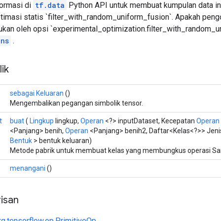
formasi di
tf.data
Python API untuk membuat kumpulan data ini.
timasi statis `filter_with_random_uniform_fusion`. Apakah pengo
tukan oleh opsi `experimental_optimization.filter_with_random_u
ons
.
ik
sebagai Keluaran
()
Mengembalikan pegangan simbolik tensor.
t
buat
(
Lingkup
lingkup,
Operan
<?> inputDataset, Kecepatan
Operan
<Panjang> benih,
Operan
<Panjang> benih2, Daftar<Kelas<?>> Jenis
Bentuk
> bentuk keluaran)
Metode pabrik untuk membuat kelas yang membungkus operasi Sa
menangani
()
isan
rg.tensorflow.op.PrimitiveOp