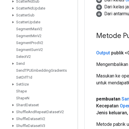
Scatter
Nd
Sub
Dari kelas j
Scatter
Nd
Update
Dari antarm
Scatter
Sub
Scatter
Update
Segment
Max
V2
Metode Pu
Segment
Min
V2
Segment
Prod
V2
Segment
Sum
V2
Output
publik <
Select
V2
Send
Mengembalikan 
Send
TPUEmbedding
Gradients
Masukan ke oper
Set
Diff1d
untuk mendapatk
Set
Size
Shape
Shape
N
pembuatan
Sam
Shard
Dataset
Kecepatan
Ope
Shuffle
And
Repeat
Dataset
V2
Jenis keluaran
,
Shuffle
Dataset
V2
Metode pabrik 
Shuffle
Dataset
V3