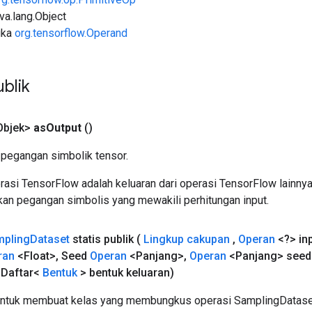
ava.lang.Object
uka
org.tensorflow.Operand
blik
Objek>
as
Output
()
pegangan simbolik tensor.
asi TensorFlow adalah keluaran dari operasi TensorFlow lainnya
an pegangan simbolis yang mewakili perhitungan input.
pling
Dataset
statis publik
(
Lingkup cakupan
,
Operan
<?> in
ran
<Float>
,
Seed
Operan
<Panjang>
,
Operan
<Panjang> seed
Daftar<
Bentuk
> bentuk keluaran)
untuk membuat kelas yang membungkus operasi SamplingDataset