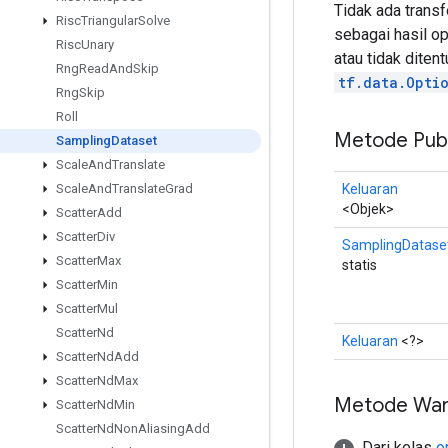
Tidak ada trans
Risc
Triangular
Solve
sebagai hasil op
Risc
Unary
atau tidak diten
Rng
Read
And
Skip
tf.data.Opti
Rng
Skip
Roll
Metode Publ
Sampling
Dataset
Scale
And
Translate
Keluaran
Scale
And
Translate
Grad
<Objek>
Scatter
Add
Scatter
Div
SamplingDatase
Scatter
Max
statis
Scatter
Min
Scatter
Mul
Scatter
Nd
Keluaran
<?>
Scatter
Nd
Add
Scatter
Nd
Max
Metode War
Scatter
Nd
Min
Scatter
Nd
Non
Aliasing
Add
Dari kelas
o