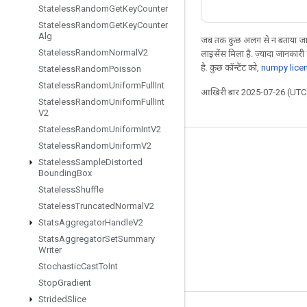
Stateless
Random
Get
Key
Counter
Stateless
Random
Get
Key
Counter
Alg
जब तक कुछ अलग से न बताया जाए
Stateless
Random
Normal
V2
लाइसेंस मिला है. ज़्यादा जानकारी
है. कुछ कॉन्टेंट को,
numpy lice
Stateless
Random
Poisson
Stateless
Random
Uniform
Full
Int
आखिरी बार 2025-07-26 (UTC)
Stateless
Random
Uniform
Full
Int
V2
Stateless
Random
Uniform
Int
V2
Stateless
Random
Uniform
V2
जुड़े रहें
Stateless
Sample
Distorted
Bounding
Box
ब्लॉग
Stateless
Shuffle
फ़ोरम
Stateless
Truncated
Normal
V2
GitHub
Stats
Aggregator
Handle
V2
Stats
Aggregator
Set
Summary
Twitter
Writer
YouTube
Stochastic
Cast
To
Int
Stop
Gradient
Strided
Slice