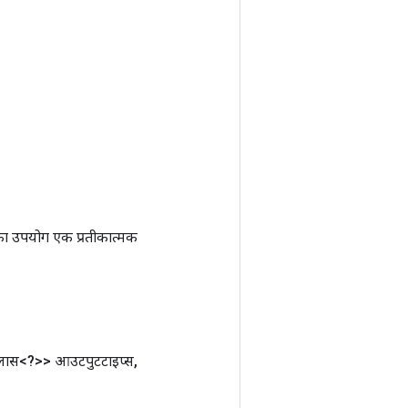
ा उपयोग एक प्रतीकात्मक
्लास<?>> आउटपुटटाइप्स
,