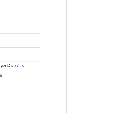
इप्स, लिस्ट<
शेप
>
धि।