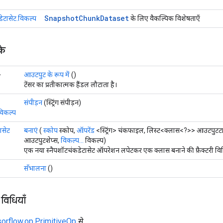
Snapshot
Chunk
Dataset
डेटासेट.विकल्प
के लिए वैकल्पिक विशेषताएँ
के
>
आउटपुट के रूप में
()
टेंसर का प्रतीकात्मक हैंडल लौटाता है।
संपीड़न
(स्ट्रिंग संपीड़न)
विकल्प
ासेट
बनाएं
(
स्कोप
स्कोप,
ऑपरेंड
<स्ट्रिंग> चंकफाइल, लिस्ट<क्लास<?>> आउटपुटटा
आउटपुटशेप्स,
विकल्प...
विकल्प)
एक नया स्नैपशॉटचंकडेटासेट ऑपरेशन लपेटकर एक क्लास बनाने की फ़ैक्टरी वि
सँभालना
()
 विधियाँ
sorflow.op.PrimitiveOp
से