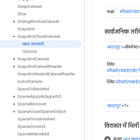
Sleep
Dataset
कक्षा
स्नैपशॉटचंक
Slice
Sliding
Window
Dataset
Snapshot
सार्वजनिक तरी
Snapshot
Chunk
Dataset
खास जानकारी
आउटपुट
<ऑब्जेक्ट
Options
Snapshot
Dataset
स्थिर
Snapshot
Dataset
Reader
स्नैपशॉटचंकडेटासेट.
Snapshot
Nested
Dataset
Reader
Sobol
Sample
स्थिर
स्नैपशॉटचंकडेट
Space
To
Batch
Nd
Sparse
Apply
Adagrad
V2
Sparse
Bincount
आउटपुट
<?>
Sparse
Count
Sparse
Output
Sparse
Cross
Hashed
विरासत में मिली
Sparse
Cross
V2
Sparse
Matrix
Add
कक्षा
org.ten