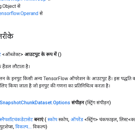
ng.Object से
tensorflow.Operand
से
तरीके
ट
<ऑब्जेक्ट>
आउटपुट के रूप में
()
क हैंडल लौटाता है।
न के इनपुट किसी अन्य TensorFlow ऑपरेशन के आउटपुट हैं। इस पद्धति क
के लिए किया जाता है जो इनपुट की गणना का प्रतिनिधित्व करता है।
Snapshot
Chunk
Dataset
.
Options
संपीड़न
(स्ट्रिंग संपीड़न)
स्नैपशॉटचंकडेटासेट
बनाएं
(
स्कोप
स्कोप
,
ऑपरेंड
<स्ट्रिंग> चंकफाइल
,
लिस्ट<क
टशेप्स
,
विकल्प
.
.
.
विकल्प)