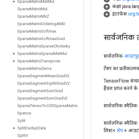
Sparse
Matrix
Mat
Mul
कक्षा java.la
Sparse
Matrix
Mul
इंटरफ़ेस
org.
Sparse
Matrix
NNZ
Sparse
Matrix
Ordering
AMD
Sparse
Matrix
Softmax
सार्वजनिक 
Sparse
Matrix
Softmax
Grad
Sparse
Matrix
Sparse
Cholesky
Sparse
Matrix
Sparse
Mat
Mul
सार्वजनिक
आउटपु
Sparse
Matrix
Transpose
टेंसर का प्रतीकात्म
Sparse
Matrix
Zeros
Sparse
Segment
Mean
Grad
V2
TensorFlow संचाल
Sparse
Segment
Sqrt
NGrad
V2
हैंडल प्राप्त करने 
Sparse
Segment
Sum
Grad
Sparse
Segment
Sum
Grad
V2
सार्वजनिक स्थैतिक
Sparse
Tensor
To
CSRSparse
Matrix
Spence
Split
सार्वजनिक स्थैतिक
Split
Dedup
Data
लिस्ट<
शेप
> आउटपु
Split
V