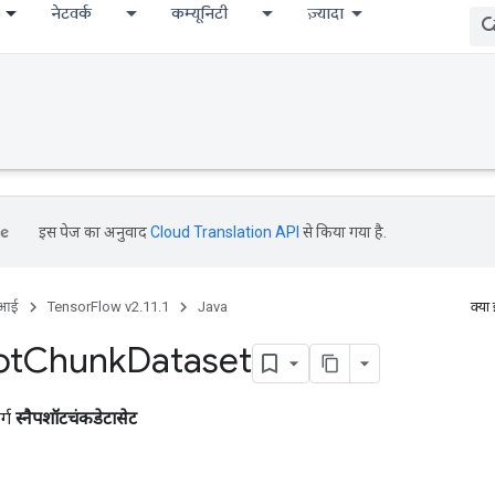
नेटवर्क
कम्यूनिटी
ज़्यादा
इस पेज का अनुवाद
Cloud Translation API
से किया गया है.
ीआई
TensorFlow v2.11.1
Java
क्या
ot
Chunk
Dataset
र्ग
स्नैपशॉटचंकडेटासेट