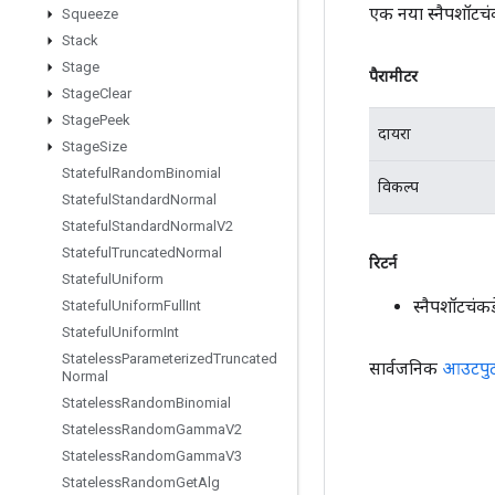
एक नया स्नैपशॉटचं
Squeeze
Stack
Stage
पैरामीटर
Stage
Clear
Stage
Peek
दायरा
Stage
Size
Stateful
Random
Binomial
विकल्प
Stateful
Standard
Normal
Stateful
Standard
Normal
V2
Stateful
Truncated
Normal
रिटर्न
Stateful
Uniform
स्नैपशॉटचं
Stateful
Uniform
Full
Int
Stateful
Uniform
Int
Stateless
Parameterized
Truncated
सार्वजनिक
आउटपु
Normal
Stateless
Random
Binomial
Stateless
Random
Gamma
V2
Stateless
Random
Gamma
V3
Stateless
Random
Get
Alg