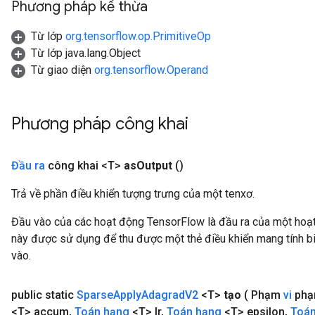
Phương pháp kế thừa
Từ lớp
org.tensorflow.op.PrimitiveOp
Từ lớp java.lang.Object
Từ giao diện
org.tensorflow.Operand
Phương pháp công khai
Đầu ra
công khai <T>
as
Output
()
Trả về phần điều khiển tượng trưng của một tenxơ.
Đầu vào của các hoạt động TensorFlow là đầu ra của một ho
này được sử dụng để thu được một thẻ điều khiển mang tính bi
vào.
x
public static
Sparse
Apply
Adagrad
V2
<T>
tạo
( Phạm
vi
phạ
<T> accum
,
Toán hạng
<T> lr
,
Toán hạng
<T> epsilon
,
Toán