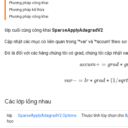
Phương pháp công khai
Phương pháp kế thừa
Phương pháp công khai
lớp cuối cùng công khai
SparseApplyAdagradV2
Cập nhật các mục có liên quan trong '*var' và '*accum' theo sơ
Đó là đối với các hàng chúng tôi có grad, chúng tôi cập nhật v
a
c
c
u
m
+
=
g
r
a
d
∗
g
r
a
d
v
a
r
−
=
l
r
∗
g
r
a
d
∗
(
1
/
s
q
r
t
(
a
c
Các lớp lồng nhau
S
lớp
SparseApplyAdagradV2.Options
Thuộc tính tùy chọn cho
học