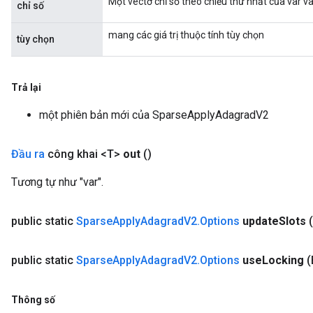
Một vectơ chỉ số theo chiều thứ nhất của var v
chỉ số
mang các giá trị thuộc tính tùy chọn
tùy chọn
Trả lại
một phiên bản mới của SparseApplyAdagradV2
Đầu ra
công khai <T>
out
()
Tương tự như "var".
public static
Sparse
Apply
Adagrad
V2
.
Options
update
Slots
public static
Sparse
Apply
Adagrad
V2
.
Options
use
Locking
(
Thông số