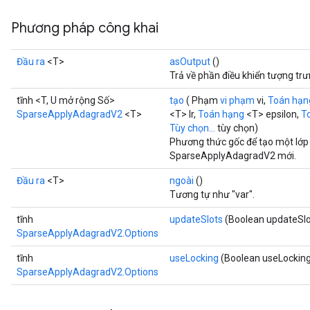
Phương pháp công khai
Đầu ra
<T>
asOutput
()
Trả về phần điều khiển tượng tr
tĩnh <T, U mở rộng Số>
tạo
( Phạm
vi phạm
vi,
Toán hạn
SparseApplyAdagradV2
<T>
<T> lr,
Toán hạng
<T> epsilon,
T
Tùy chọn...
tùy chọn)
Phương thức gốc để tạo một lớp
SparseApplyAdagradV2 mới.
Đầu ra
<T>
ngoài
()
Tương tự như "var".
tĩnh
updateSlots
(Boolean updateSlo
SparseApplyAdagradV2.Options
tĩnh
useLocking
(Boolean useLockin
SparseApplyAdagradV2.Options