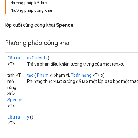
Phương pháp kế thừa
Phương pháp công khai
lớp cuối cùng công khai
Spence
Phương pháp công khai
Đầu ra
asOutput
()
<T>
Trả về phần điều khiển tượng trưng của một tenxơ.
tĩnh <T
tạo
(
Phạm
vi phạm vi,
Toán hạng
<T> x)
mở
Phương thức xuất xưởng để tạo một lớp bao bọc một tha
rộng
Số>
Spence
<T>
Đầu ra
y
()
<T>