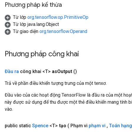
Phương pháp kế thừa
Từ lớp
org.tensorflow.op.PrimitiveOp
Từ lớp java.lang.Object
Từ giao diện
org.tensorflow.Operand
Phương pháp công khai
Đầu ra
công khai <T>
as
Output
()
Trả về phần điều khiển tượng trưng của một tenxơ.
x
Đầu vào của các hoạt động TensorFlow là đầu ra của một ho
này được sử dụng để thu được một thẻ điều khiển mang tính bi
vào.
public static
Spence
<T>
tạo
( Phạm vi
phạm vi
,
Toán hạng