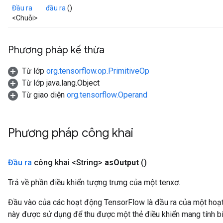
Đầu ra
đầu ra
()
<Chuỗi>
Phương pháp kế thừa
Từ lớp
org.tensorflow.op.PrimitiveOp
Từ lớp java.lang.Object
Từ giao diện
org.tensorflow.Operand
Phương pháp công khai
Đầu ra
công khai <String>
as
Output
()
Trả về phần điều khiển tượng trưng của một tenxơ.
Đầu vào của các hoạt động TensorFlow là đầu ra của một ho
này được sử dụng để thu được một thẻ điều khiển mang tính bi