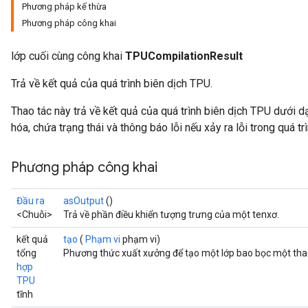
Phương pháp kế thừa
Phương pháp công khai
lớp cuối cùng công khai
TPUCompilationResult
Trả về kết quả của quá trình biên dịch TPU.
Thao tác này trả về kết quả của quá trình biên dịch TPU dưới
hóa, chứa trạng thái và thông báo lỗi nếu xảy ra lỗi trong quá trì
Phương pháp công khai
Đầu ra
asOutput
()
<Chuỗi>
Trả về phần điều khiển tượng trưng của một tenxơ.
kết quả
tạo
(
Phạm vi
phạm vi)
tổng
Phương thức xuất xưởng để tạo một lớp bao bọc một tha
hợp
TPU
tĩnh