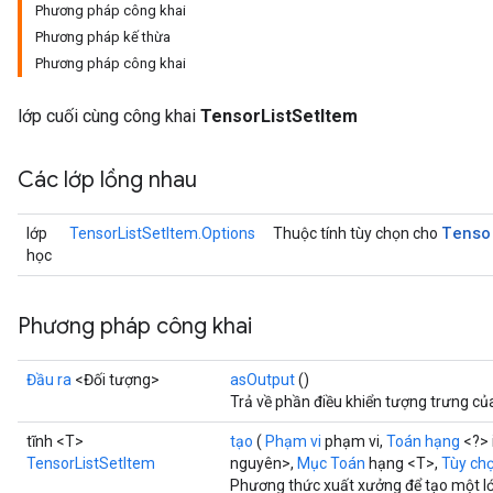
Phương pháp công khai
Phương pháp kế thừa
Phương pháp công khai
lớp cuối cùng công khai
TensorListSetItem
Các lớp lồng nhau
Tenso
lớp
TensorListSetItem.Options
Thuộc tính tùy chọn cho
học
Phương pháp công khai
Đầu ra
<Đối tượng>
asOutput
()
Trả về phần điều khiển tượng trưng củ
tĩnh <T>
tạo
(
Phạm vi
phạm vi,
Toán hạng
<?> 
TensorListSetItem
nguyên>,
Mục Toán
hạng <T>,
Tùy chọ
Phương thức xuất xưởng để tạo một l