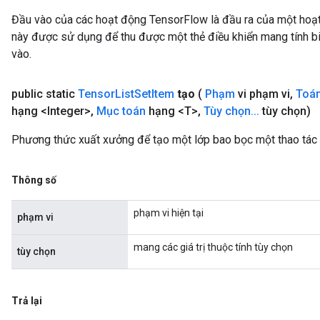
Đầu vào của các hoạt động TensorFlow là đầu ra của một ho
này được sử dụng để thu được một thẻ điều khiển mang tính bi
vào.
public static
Tensor
List
Set
Item
tạo
(
Phạm
vi phạm vi
,
Toá
hạng <Integer>
,
Mục toán
hạng <T>
,
Tùy chọn
.
.
.
tùy chọn)
Phương thức xuất xưởng để tạo một lớp bao bọc một thao tác
Thông số
phạm vi hiện tại
phạm vi
mang các giá trị thuộc tính tùy chọn
tùy chọn
Trả lại