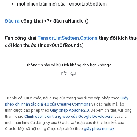
một phiên bản mới của TensorListSetItem
Đầu ra
công khai <?>
đầu ra
Handle
()
tĩnh công khai
Tensor
List
Set
Item
.
Options
thay đổi kích th
đổi kích thước
If
Index
Out
Of
Bounds)
Thông tin này có hữu ích không cho bạn không?
Trừ phi có lưu ý khác, nội dung của trang này được cấp phép theo
Giấy
phép ghi nhận tác giả 4.0 của Creative Commons
và các mẫu mã lập
trình được cấp phép theo
Giấy phép Apache 2.0
. Để xem chi tiết, vui lòng
tham khảo
Chính sách trên trang web của Google Developers
. Java là
một nhãn hiệu đã đăng ký của Oracle và/hoặc các đơn vị liên kết của
Oracle. Một số nội dung được cấp phép theo
giấy phép numpy
.