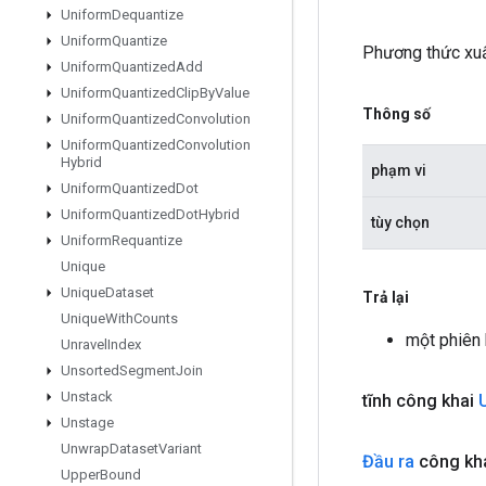
Uniform
Dequantize
Uniform
Quantize
Phương thức xuấ
Uniform
Quantized
Add
Uniform
Quantized
Clip
By
Value
Thông số
Uniform
Quantized
Convolution
Uniform
Quantized
Convolution
Hybrid
phạm vi
Uniform
Quantized
Dot
Uniform
Quantized
Dot
Hybrid
tùy chọn
Uniform
Requantize
Unique
Unique
Dataset
Trả lại
Unique
With
Counts
một phiên
Unravel
Index
Unsorted
Segment
Join
Unstack
tĩnh công khai
Unstage
Unwrap
Dataset
Variant
Đầu ra
công kh
Upper
Bound