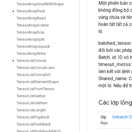
Một phiên bản c
Tensor
Array
Grad
With
Shape
không đồng bộ c
Tensor
Array
Pack
vùng chứa và tê
Tensor
Array
Read
hoàn tất tất cả 
Tensor
Array
Scatter
lô.
Tensor
Array
Size
Tensor
Array
Split
batched_tensor: 
Tensor
Array
Unpack
đổi bởi các phé
Tensor
Array
Write
Batch. id: ID vô
Tensor
List
Concat
timeout_micros: 
Tensor
List
Concat
Lists
liên kết với lệnh
Tensor
List
Concat
V2
Shared_name: Cá
Tensor
List
Element
Shape
một lô. Nếu để t
Tensor
List
From
Tensor
Tensor
List
Gather
Các lớp lồn
Tensor
List
Get
Item
Tensor
List
Length
lớp
Unbatch.O
Tensor
List
Pop
Back
học
Tensor
List
Push
Back
Tensor
List
Push
Back
Batch