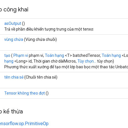
 công khai
asOutput
()
Trả về phần điều khiển tượng trưng của một tenxơ.
vùng chứa
(Vùng chứa chuỗi)
tạo
(
Phạm vi
phạm vi,
Toán hạng
<T> batchedTensor,
Toán hạng
<Lo
hạng
<Long> id, Thời gian chờ dàiMicros,
Tùy chọn...
tùy chọn)
Phương thức xuất xưởng để tạo một lớp bao bọc một thao tác Unbatc
tên chia sẻ
(Chuỗi tên chia sẻ)
Tensor không theo đợt
()
 kế thừa
ensorflow.op.PrimitiveOp