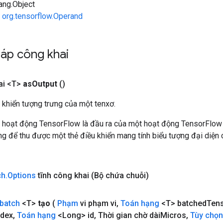
lang.Object
n
org.tensorflow.Operand
áp công khai
ai <T>
as
Output
()
 khiển tượng trưng của một tenxơ.
 hoạt động TensorFlow là đầu ra của một hoạt động TensorFlow
 để thu được một thẻ điều khiển mang tính biểu tượng đại diện c
ch
.
Options
tĩnh công khai
(Bộ chứa chuỗi)
batch
<T>
tạo
(
Phạm
vi phạm vi
,
Toán hạng
<T> batched
Ten
ndex
,
Toán hạng
<Long> id
,
Thời gian chờ dài
Micros
,
Tùy chọn