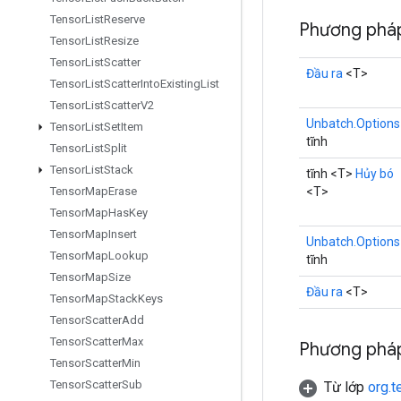
Tensor
List
Reserve
Phương pháp
Tensor
List
Resize
Tensor
List
Scatter
Đầu ra
<T>
Tensor
List
Scatter
Into
Existing
List
Tensor
List
Scatter
V2
Unbatch.Options
Tensor
List
Set
Item
tĩnh
Tensor
List
Split
Tensor
List
Stack
tĩnh <T>
Hủy bó
<T>
Tensor
Map
Erase
Tensor
Map
Has
Key
Tensor
Map
Insert
Unbatch.Options
Tensor
Map
Lookup
tĩnh
Tensor
Map
Size
Đầu ra
<T>
Tensor
Map
Stack
Keys
Tensor
Scatter
Add
Tensor
Scatter
Max
Phương pháp
Tensor
Scatter
Min
Tensor
Scatter
Sub
Từ lớp
org.t