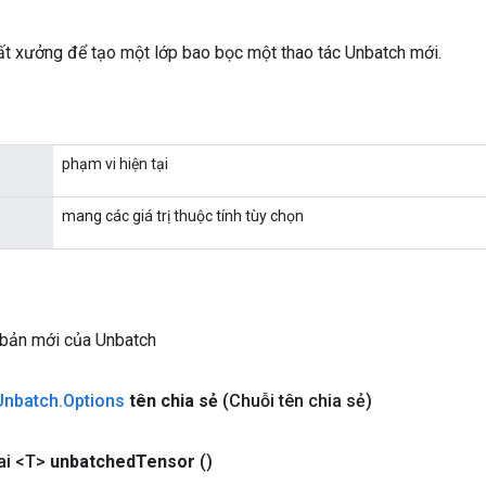
t xưởng để tạo một lớp bao bọc một thao tác Unbatch mới.
phạm vi hiện tại
mang các giá trị thuộc tính tùy chọn
 bản mới của Unbatch
Unbatch
.
Options
tên chia sẻ
(Chuỗi tên chia sẻ)
ai <T>
unbatched
Tensor
()