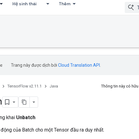
Hệ sinh thái
Thêm
Trang này được dịch bởi
Cloud Translation API
.
TensorFlow v2.11.1
Java
Thông tin này có hữ
h
ông khai
Unbatch
động của Batch cho một Tensor đầu ra duy nhất.