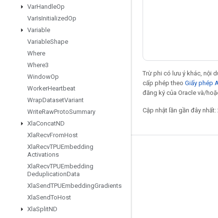
Var
Handle
Op
Var
Is
Initialized
Op
Variable
Variable
Shape
Where
Where3
Trừ phi có lưu ý khác, nội
Window
Op
cấp phép theo
Giấy phép 
Worker
Heartbeat
đăng ký của Oracle và/hoặc
Wrap
Dataset
Variant
Cập nhật lần gần đây nhất:
Write
Raw
Proto
Summary
Xla
Concat
ND
Xla
Recv
From
Host
Xla
Recv
TPUEmbedding
Giữ liên lạc
Activations
Xla
Recv
TPUEmbedding
Blog
Deduplication
Data
Diễn đàn
Xla
Send
TPUEmbedding
Gradients
Xla
Send
To
Host
GitHub
Xla
Split
ND
Twitter