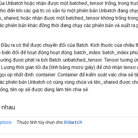
ủa Unbatch hoặc nhận được một batched_tensor trống, trong trư
ho đến khi các giá trị có sẵn từ một phiên bản Unbatch đang chạ
n_shared, hoặc nhận được một batched_tensor không trống trong
các phiên bản khác đồng thời đang chạy các phiên bản và xuất ra 
Đầu ra có thể được chuyển đổi của Batch. Kích thước của chiều t
p biến đổi để hoạt động hoạt động. batch_index: batch_index phù
 hướng được phát ra bởi Batch. unbatched_tensor: Tensor tương ứng
Lượng thời gian tối đa (tính bằng micro giây) để chờ nhận tenxơ
 gọi op nhất định. container: Container để kiểm soát việc chia sẻ t
c phiên bản Unbatch có cùng vùng chứa và tên_shared được cho 
rống, tên op sẽ được dùng làm tên chia sẻ.
g nhau
Unbatch
ptions
Thuộc tính tùy chọn cho