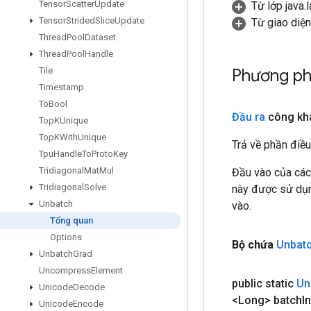
Tensor
Scatter
Update
Từ lớp java.
Tensor
Strided
Slice
Update
Từ giao diệ
Thread
Pool
Dataset
Thread
Pool
Handle
Phương ph
Tile
Timestamp
To
Bool
Đầu ra
công kh
Top
KUnique
Top
KWith
Unique
Trả về phần điều
Tpu
Handle
To
Proto
Key
Tridiagonal
Mat
Mul
Đầu vào của các
Tridiagonal
Solve
này được sử dụng
Unbatch
vào.
Tổng quan
Options
Bộ chứa
Unbat
Unbatch
Grad
Uncompress
Element
public static
Un
Unicode
Decode
<Long> batch
I
Unicode
Encode