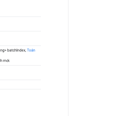
ng> batchIndex,
Toán
h mới.