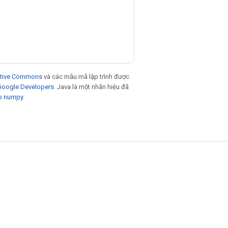
eative Commons
và các mẫu mã lập trình được
 Google Developers
. Java là một nhãn hiệu đã
p numpy
.