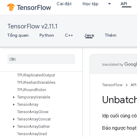
TPUEmbeddingActivations
Cài đặt
Học tập
API
TPUExecute
TPUExecuteAndUpdateVariables
TPUOrdinalSelector
TensorFlow v2.11.1
TPUPartitionedInput
Tổng quan
Python
C++
Java
Thêm
TPUPartitionedInputV2
TPUPartitioned
Output
TPUPartitioned
Output
V2
TPUReplicate
Metadata
TPUReplicated
Input
TPUReplicated
Output
TPUReshard
Variables
TensorFlow
API
TPURound
Robin
Unbatc
Temporary
Variable
Tensor
Array
Tensor
Array
Close
lớp cuối cùng c
Tensor
Array
Concat
Tensor
Array
Gather
Đảo ngược hoạt 
Tensor
Array
Grad