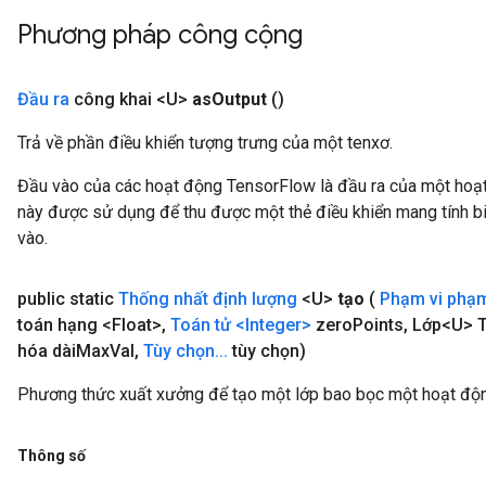
Phương pháp công cộng
Đầu ra
công khai <U>
as
Output
()
Trả về phần điều khiển tượng trưng của một tenxơ.
Đầu vào của các hoạt động TensorFlow là đầu ra của một ho
này được sử dụng để thu được một thẻ điều khiển mang tính bi
vào.
public static
Thống nhất định lượng
<U>
tạo
(
Phạm vi phạ
toán hạng <Float>
,
Toán tử
<Integer>
zero
Points
,
Lớp<U> T
hóa dài
Max
Val
,
Tùy chọn
.
.
.
tùy chọn)
Phương thức xuất xưởng để tạo một lớp bao bọc một hoạt độ
Thông số