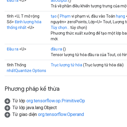
Đầu ra
<U>
asOutput
()
Trả về phần điều khiển tượng trưng của mộ
tĩnh <U, T mở rộng
tạo
(
Phạm
vi phạm vi, đầu vào Toán
hạng
Số>
Định lượng hóa
nguyên> zeroPoints, Lớp<U> Tout, Lượng t
thống nhất
<U>
Tùy chọn...
tùy chọn)
Phương thức xuất xưởng để tạo một lớp b
mới.
Đầu ra
<U>
đầu ra
()
Tensor lượng tử hóa đầu ra của Tout, có hì
tĩnh Thống
Trục lượng tử hóa
(Trục lượng tử hóa dài)
nhấtQuantize.Options
Phương pháp kế thừa
Từ lớp
org.tensorflow.op.PrimitiveOp
Từ lớp java.lang.Object
Từ giao diện
org.tensorflow.Operand