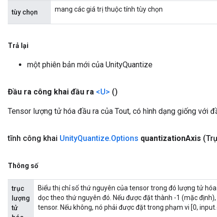
mang các giá trị thuộc tính tùy chọn
tùy chọn
Trả lại
một phiên bản mới của UnityQuantize
Đầu ra công khai đầu ra
<U>
()
Tensor lượng tử hóa đầu ra của Tout, có hình dạng giống với đ
tĩnh công khai
Unity
Quantize
.
Options
quantization
Axis
(Tr
Thông số
Biểu thị chỉ số thứ nguyên của tensor trong đó lượng tử hóa
trục
dọc theo thứ nguyên đó. Nếu được đặt thành -1 (mặc định), 
lượng
tensor. Nếu không, nó phải được đặt trong phạm vi [0, input.
tử