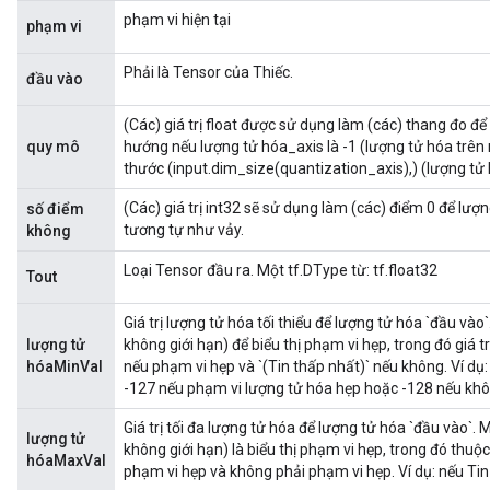
phạm vi hiện tại
phạm vi
Phải là Tensor của Thiếc.
đầu vào
(Các) giá trị float được sử dụng làm (các) thang đo để
quy mô
hướng nếu lượng tử hóa_axis là -1 (lượng tử hóa trên 
thước (input.dim_size(quantization_axis),) (lượng tử 
(Các) giá trị int32 sẽ sử dụng làm (các) điểm 0 để lượ
số điểm
tương tự như vảy.
không
Loại Tensor đầu ra. Một tf.DType từ: tf.float32
Tout
Giá trị lượng tử hóa tối thiểu để lượng tử hóa `đầu và
lượng tử
không giới hạn) để biểu thị phạm vi hẹp, trong đó giá t
hóaMinVal
nếu phạm vi hẹp và `(Tin thấp nhất)` nếu không. Ví dụ: 
-127 nếu phạm vi lượng tử hóa hẹp hoặc -128 nếu khô
Giá trị tối đa lượng tử hóa để lượng tử hóa `đầu vào`
lượng tử
không giới hạn) là biểu thị phạm vi hẹp, trong đó thuộ
hóaMaxVal
phạm vi hẹp và không phải phạm vi hẹp. Ví dụ: nếu Tin l