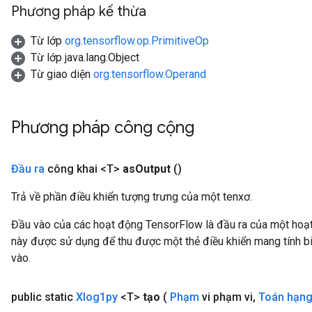
Phương pháp kế thừa
Từ lớp
org.tensorflow.op.PrimitiveOp
Từ lớp java.lang.Object
Từ giao diện
org.tensorflow.Operand
Phương pháp công cộng
Đầu ra
công khai <T>
as
Output
()
Trả về phần điều khiển tượng trưng của một tenxơ.
Đầu vào của các hoạt động TensorFlow là đầu ra của một ho
này được sử dụng để thu được một thẻ điều khiển mang tính bi
vào.
public static
Xlog1py
<T>
tạo
(
Phạm
vi phạm vi
,
Toán hạn