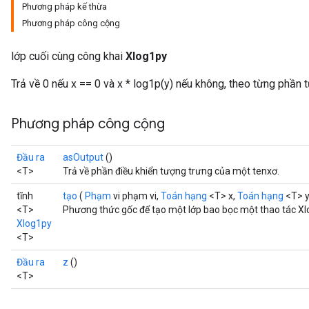
Phương pháp kế thừa
Phương pháp công cộng
lớp cuối cùng công khai
Xlog1py
Trả về 0 nếu x == 0 và x * log1p(y) nếu không, theo từng phần t
Phương pháp công cộng
Đầu ra
asOutput
()
<T>
Trả về phần điều khiển tượng trưng của một tenxơ.
tĩnh
tạo
(
Phạm
vi phạm vi,
Toán hạng
<T> x,
Toán hạng
<T> y
<T>
Phương thức gốc để tạo một lớp bao bọc một thao tác Xl
Xlog1py
<T>
Đầu ra
z
()
<T>