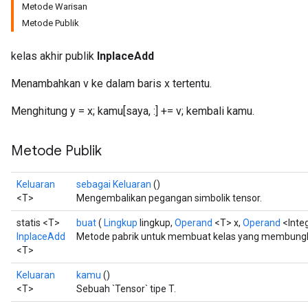
Metode Warisan
Metode Publik
kelas akhir publik
InplaceAdd
Menambahkan v ke dalam baris x tertentu.
Menghitung y = x; kamu[saya, :] += v; kembali kamu.
Metode Publik
Keluaran
sebagai Keluaran
()
<T>
Mengembalikan pegangan simbolik tensor.
statis <T>
buat
(
Lingkup
lingkup,
Operand
<T> x,
Operand
<Integ
InplaceAdd
Metode pabrik untuk membuat kelas yang membungku
<T>
Keluaran
kamu
()
<T>
Sebuah `Tensor` tipe T.