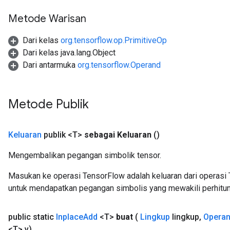
Metode Warisan
rs
Dari kelas
org.tensorflow.op.PrimitiveOp
mParameters
Dari kelas java.lang.Object
rs
Dari antarmuka
org.tensorflow.Operand
Parameters
rParameters
Metode Publik
Parameters
ters
arameters
Keluaran
publik <T>
sebagai Keluaran
()
meters
rs
Mengembalikan pegangan simbolik tensor.
tDescentParameters
Masukan ke operasi TensorFlow adalah keluaran dari operasi 
untuk mendapatkan pegangan simbolis yang mewakili perhitun
public static
Inplace
Add
<T>
buat
(
Lingkup
lingkup
,
Opera
<T> v)