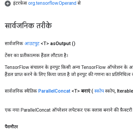
इंटरफ़ेस
org.tensorflow.Operand
से
सार्वजनिक तरीके
सार्वजनिक
आउटपुट
<T>
as
Output
()
टेंसर का प्रतीकात्मक हैंडल लौटाता है।
TensorFlow संचालन के इनपुट किसी अन्य TensorFlow ऑपरेशन के आउटप
हैंडल प्राप्त करने के लिए किया जाता है जो इनपुट की गणना का प्रतिनिधित्व 
सार्वजनिक स्थैतिक
Parallel
Concat
<T>
बनाएं
(
स्कोप
स्कोप
,
Iterabl
एक नया ParallelConcat ऑपरेशन लपेटकर एक क्लास बनाने की फ़ैक्टरी 
पैरामीटर