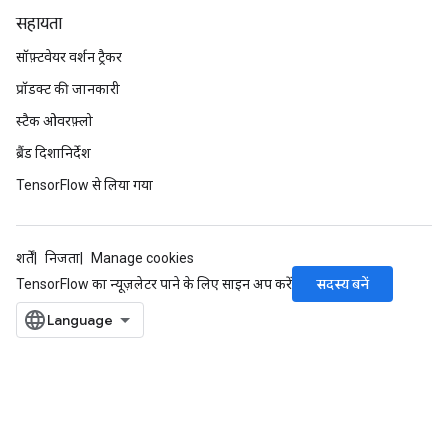
सहायता
सॉफ़्टवेयर वर्शन ट्रैकर
प्रॉडक्ट की जानकारी
स्टैक ओवरफ़्लो
ब्रैंड दिशानिर्देश
TensorFlow से लिया गया
शर्तें
निजता
Manage cookies
सदस्य बनें
TensorFlow का न्यूज़लेटर पाने के लिए साइन अप करें
m
rs
eters