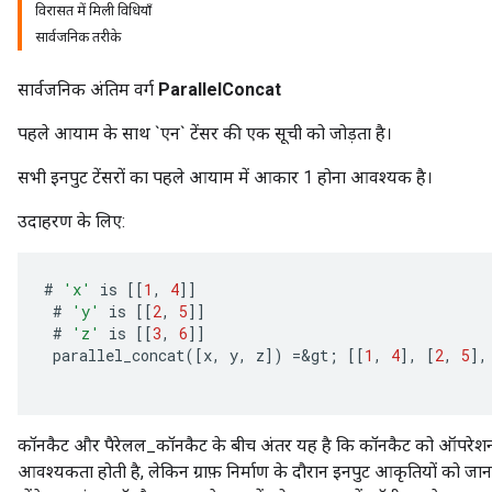
विरासत में मिली विधियाँ
सार्वजनिक तरीके
सार्वजनिक अंतिम वर्ग
ParallelConcat
पहले आयाम के साथ `एन` टेंसर की एक सूची को जोड़ता है।
सभी इनपुट टेंसरों का पहले आयाम में आकार 1 होना आवश्यक है।
उदाहरण के लिए:
#
'x'
is
[[
1
,
4
]]
#
'y'
is
[[
2
,
5
]]
#
'z'
is
[[
3
,
6
]]
parallel_concat
(
[
x
,
y
,
z
]
)
=
&
gt
;
[[
1
,
4
]
,
[
2
,
5
]
,
कॉनकैट और पैरेलल_कॉनकैट के बीच अंतर यह है कि कॉनकैट को ऑपरेशन श
ize
आवश्यकता होती है, लेकिन ग्राफ़ निर्माण के दौरान इनपुट आकृतियों को जान