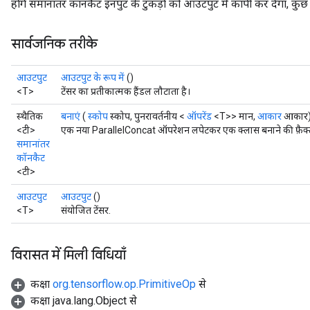
होंगे समानांतर कॉनकैट इनपुट के टुकड़ों को आउटपुट में कॉपी कर देगा, कुछ स
सार्वजनिक तरीके
Requantize
ize
आउटपुट
आउटपुट के रूप में
()
AndReluAndRequantize
<T>
टेंसर का प्रतीकात्मक हैंडल लौटाता है।
u
स्थैतिक
बनाएं
(
स्कोप
स्कोप, पुनरावर्तनीय <
ऑपरेंड
<T>> मान,
आकार
आकार
uAndRequantize
<टी>
एक नया ParallelConcat ऑपरेशन लपेटकर एक क्लास बनाने की फ़ैक्ट
समानांतर
कॉनकैट
AndRelu
<टी>
AndReluAndRequantize
आउटपुट
आउटपुट
()
<T>
संयोजित टेंसर.
ize
विरासत में मिली विधियाँ
Requantize
ize
कक्षा
org.tensorflow.op.PrimitiveOp
से
कक्षा java.lang.Object से