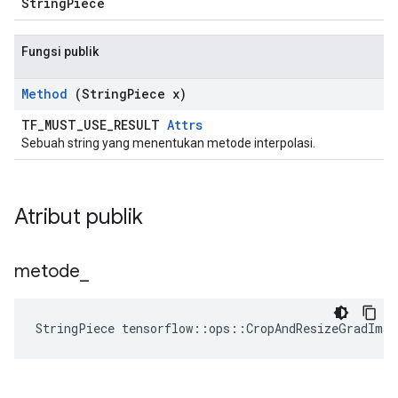
StringPiece
Fungsi publik
Method
(String
Piece x)
TF_MUST_USE_RESULT
Attrs
Sebuah string yang menentukan metode interpolasi.
Atribut publik
metode
_
StringPiece tensorflow::ops::CropAndResizeGradIma