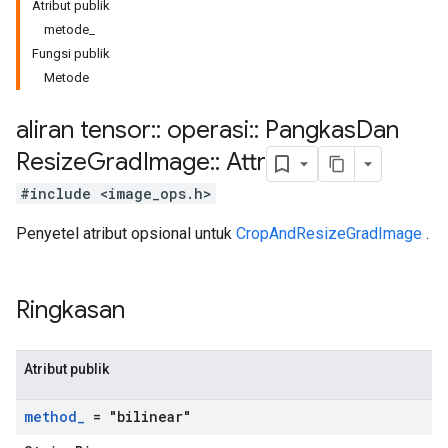
Atribut publik
metode_
Fungsi publik
Metode
aliran tensor
::
operasi
::
Pangkas
Dan
Resize
Grad
Image
::
Attr
#include <image_ops.h>
Penyetel atribut opsional untuk
CropAndResizeGradImage
.
Ringkasan
Atribut publik
method
_
= "bilinear"