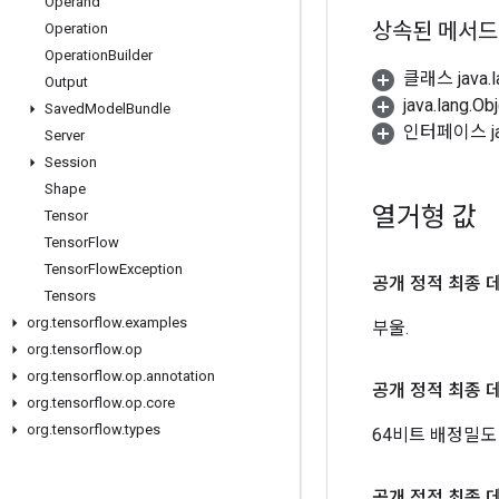
Operand
상속된 메서드
Operation
Operation
Builder
클래스 java.
Output
java.lang.
Saved
Model
Bundle
인터페이스 jav
Server
Session
Shape
열거형 값
Tensor
Tensor
Flow
Tensor
Flow
Exception
공개 정적 최종 
Tensors
org
.
tensorflow
.
examples
부울.
org
.
tensorflow
.
op
org
.
tensorflow
.
op
.
annotation
공개 정적 최종 
org
.
tensorflow
.
op
.
core
org
.
tensorflow
.
types
64비트 배정밀도
공개 정적 최종 