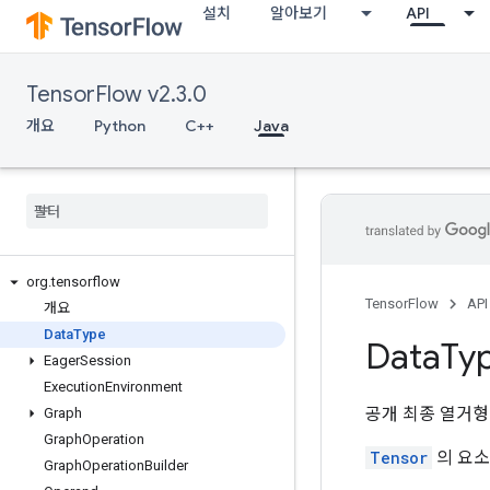
설치
알아보기
API
TensorFlow v2.3.0
개요
Python
C++
Java
org
.
tensorflow
TensorFlow
API
개요
Data
Type
Data
Ty
Eager
Session
Execution
Environment
공개 최종 열거
Graph
Graph
Operation
Tensor
의 요소
Graph
Operation
Builder