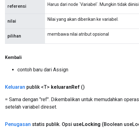
Harus dari node `Variabel`. Mungkin tidak diinisia
ush
referensi
Nilai yang akan diberikan ke variabel.
nilai
andleOp
membawa nilai atribut opsional
pilihan
Split
Kembali
contoh baru dari Assign
Keluaran
publik <T>
keluaran
Ref
()
= Sama dengan "ref". Dikembalikan untuk memudahkan operasi
setelah variabel direset.
Penugasan
statis publik
.
Opsi
use
Locking
(Boolean use
Lo