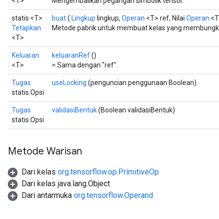
<T>
Mengembalikan pegangan simbolik tensor.
statis <T>
buat
(
Lingkup
lingkup,
Operan
<T> ref, Nilai
Operan
<T
Tetapkan
Metode pabrik untuk membuat kelas yang membungku
<T>
Keluaran
keluaranRef
()
<T>
= Sama dengan "ref".
Tugas
useLocking
(penguncian penggunaan Boolean)
statis.Opsi
Tugas
validasiBentuk
(Boolean validasiBentuk)
statis.Opsi
Metode Warisan
Dari kelas
org.tensorflow.op.PrimitiveOp
Dari kelas java.lang.Object
Dari antarmuka
org.tensorflow.Operand