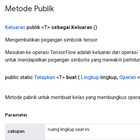
Metode Publik
Keluaran
publik <T>
sebagai Keluaran
()
urce
Mengembalikan pegangan simbolik tensor.
Masukan ke operasi TensorFlow adalah keluaran dari operasi 
Op
untuk mendapatkan pegangan simbolis yang mewakili perhitun
public static
Tetapkan
<T>
buat
(
Lingkup
lingkup
,
Operan
<
Metode pabrik untuk membuat kelas yang membungkus operas
Parameter
ruang lingkup saat ini
cakupan