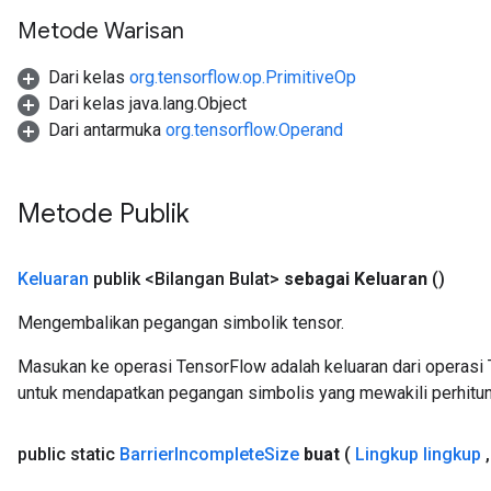
Metode Warisan
Dari kelas
org.tensorflow.op.PrimitiveOp
Dari kelas java.lang.Object
Dari antarmuka
org.tensorflow.Operand
Metode Publik
Keluaran
publik <Bilangan Bulat>
sebagai Keluaran
()
Mengembalikan pegangan simbolik tensor.
urce
Masukan ke operasi TensorFlow adalah keluaran dari operasi 
Op
untuk mendapatkan pegangan simbolis yang mewakili perhitun
public static
Barrier
Incomplete
Size
buat
(
Lingkup lingkup
,