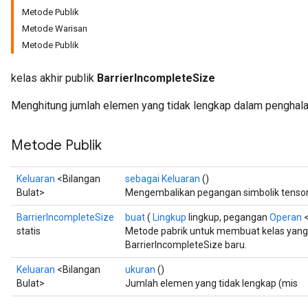
Metode Publik
Metode Warisan
Metode Publik
kelas akhir publik
BarrierIncompleteSize
Menghitung jumlah elemen yang tidak lengkap dalam penghalan
Metode Publik
Keluaran
<Bilangan
sebagai Keluaran
()
Bulat>
Mengembalikan pegangan simbolik tensor
BarrierIncompleteSize
buat
(
Lingkup
lingkup, pegangan
Operan
<
statis
Metode pabrik untuk membuat kelas yan
BarrierIncompleteSize baru.
Keluaran
<Bilangan
ukuran
()
Bulat>
Jumlah elemen yang tidak lengkap (mis