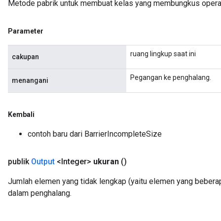
Metode pabrik untuk membuat kelas yang membungkus operasi
Parameter
ruang lingkup saat ini
cakupan
Pegangan ke penghalang.
menangani
ush
Kembali
andleOp
contoh baru dari BarrierIncompleteSize
publik
Output
<Integer>
ukuran
()
Split
Jumlah elemen yang tidak lengkap (yaitu elemen yang beberap
dalam penghalang.