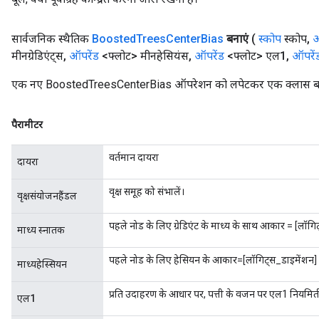
सार्वजनिक स्थैतिक
Boosted
Trees
Center
Bias
बनाएं
(
स्कोप
स्कोप
,
ऑ
मीनग्रेडिएंट्स
,
ऑपरेंड
<फ्लोट> मीनहेसियंस
,
ऑपरेंड
<फ्लोट> एल1
,
ऑपरें
एक नए BoostedTreesCenterBias ऑपरेशन को लपेटकर एक क्लास बनाने
पैरामीटर
वर्तमान दायरा
दायरा
वृक्ष समूह को संभालें।
वृक्षसंयोजनहैंडल
पहले नोड के लिए ग्रेडिएंट के माध्य के साथ आकार = [लॉगि
माध्य स्नातक
पहले नोड के लिए हेसियन के आकार=[लॉगिट्स_डाइमेंशन] म
माध्यहेस्सियन
प्रति उदाहरण के आधार पर, पत्ती के वजन पर एल1 नियम
एल1