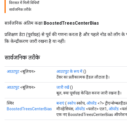
विरासत में मिली विधियाँ
सार्वजनिक तरीके
urce
सार्वजनिक अंतिम कक्षा
BoostedTreesCenterBias
Op
प्रशिक्षण डेटा (पूर्वाग्रह) से पूर्व की गणना करता है और पहले नोड को लॉग के 
कि केन्द्रीकरण जारी रखना है या नहीं।
सार्वजनिक तरीके
आउटपुट
<बूलियन>
आउटपुट के रूप में
()
टेंसर का प्रतीकात्मक हैंडल लौटाता है।
आउटपुट
<बूलियन>
जारी रखें
()
बूल, क्या पूर्वाग्रह केन्द्रित करना जारी रखना है।
स्थिर
बनाएं
(
स्कोप
स्कोप,
ऑपरेंड
<?> ट्रीएन्सेम्बलहैंड
BoostedTreesCenterBias
मीनहेसियंस,
ऑपरेंड
<फ्लोट> एल1,
ऑपरेंड
<फ्ल
ush
एक नए BoostedTreesCenterBias ऑपरेशन को 