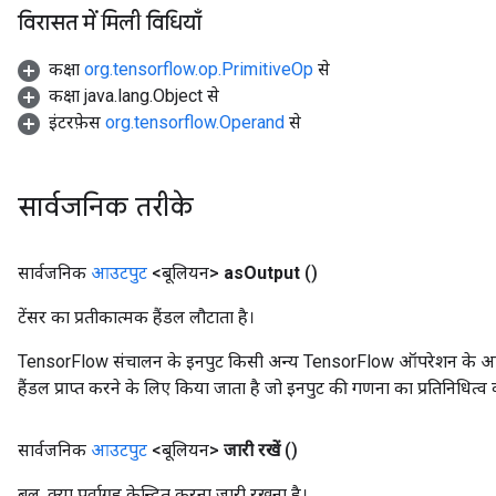
andleOp
विरासत में मिली विधियाँ
कक्षा
org.tensorflow.op.PrimitiveOp
से
कक्षा java.lang.Object से
Split
इंटरफ़ेस
org.tensorflow.Operand
से
सार्वजनिक तरीके
सार्वजनिक
आउटपुट
<बूलियन>
as
Output
()
टेंसर का प्रतीकात्मक हैंडल लौटाता है।
TensorFlow संचालन के इनपुट किसी अन्य TensorFlow ऑपरेशन के आउटप
हैंडल प्राप्त करने के लिए किया जाता है जो इनपुट की गणना का प्रतिनिधित्व 
सार्वजनिक
आउटपुट
<बूलियन>
जारी रखें
()
बूल, क्या पूर्वाग्रह केन्द्रित करना जारी रखना है।