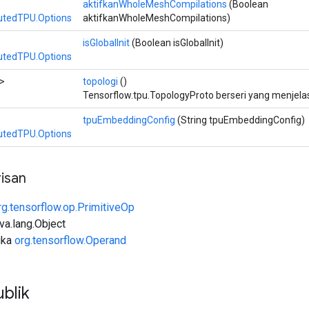
aktifkanWholeMeshCompilations
(Boolean
butedTPU.Options
aktifkanWholeMeshCompilations)
isGlobalInit
(Boolean isGlobalInit)
butedTPU.Options
>
topologi
()
Tensorflow.tpu.TopologyProto berseri yang menjela
tpuEmbeddingConfig
(String tpuEmbeddingConfig)
butedTPU.Options
isan
rg.tensorflow.op.PrimitiveOp
ava.lang.Object
uka
org.tensorflow.Operand
blik