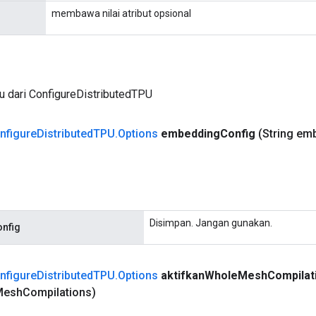
membawa nilai atribut opsional
u dari ConfigureDistributedTPU
nfigure
Distributed
TPU
.
Options
embedding
Config
(String em
Disimpan. Jangan gunakan.
nfig
nfigure
Distributed
TPU
.
Options
aktifkan
Whole
Mesh
Compilat
Mesh
Compilations)