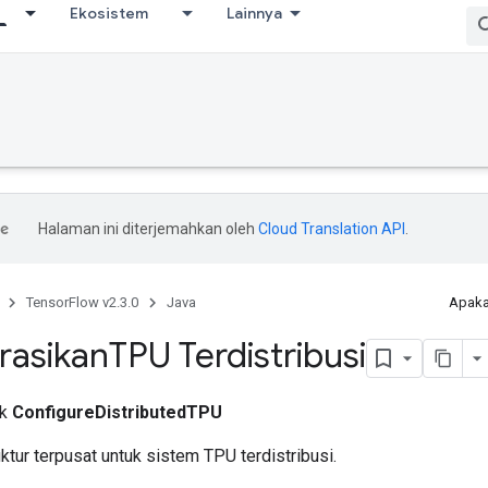
Ekosistem
Lainnya
Halaman ini diterjemahkan oleh
Cloud Translation API
.
TensorFlow v2.3.0
Java
Apaka
rasikan
TPU Terdistribusi
ik
ConfigureDistributedTPU
tur terpusat untuk sistem TPU terdistribusi.