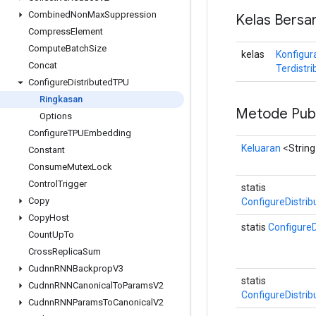
Combined
Non
Max
Suppression
Kelas Bersa
Compress
Element
Compute
Batch
Size
kelas
Konfigur
Concat
Terdistri
Configure
Distributed
TPU
Ringkasan
Metode Publ
Options
Configure
TPUEmbedding
Keluaran
<String
Constant
Consume
Mutex
Lock
Control
Trigger
statis
Copy
ConfigureDistri
Copy
Host
statis
Configure
Count
Up
To
Cross
Replica
Sum
Cudnn
RNNBackprop
V3
statis
Cudnn
RNNCanonical
To
Params
V2
ConfigureDistri
Cudnn
RNNParams
To
Canonical
V2