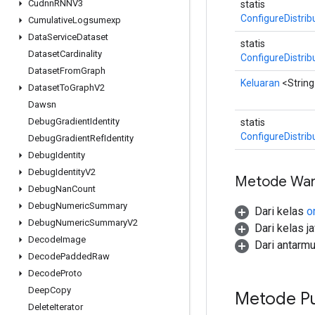
Cudnn
RNNV3
statis
ConfigureDistri
Cumulative
Logsumexp
Data
Service
Dataset
statis
Dataset
Cardinality
ConfigureDistri
Dataset
From
Graph
Keluaran
<String
Dataset
To
Graph
V2
Dawsn
Debug
Gradient
Identity
statis
ConfigureDistri
Debug
Gradient
Ref
Identity
Debug
Identity
Debug
Identity
V2
Metode War
Debug
Nan
Count
Debug
Numeric
Summary
Dari kelas
o
Debug
Numeric
Summary
V2
Dari kelas j
Decode
Image
Dari antarm
Decode
Padded
Raw
Decode
Proto
Deep
Copy
Metode Pu
Delete
Iterator