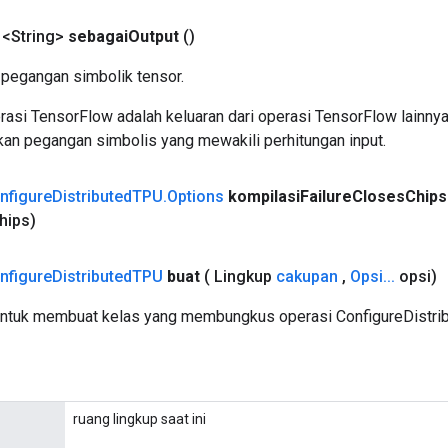
 <String>
sebagai
Output
()
pegangan simbolik tensor.
asi TensorFlow adalah keluaran dari operasi TensorFlow lainnya
an pegangan simbolis yang mewakili perhitungan input.
nfigure
Distributed
TPU
.
Options
kompilasi
Failure
Closes
Chips
hips)
nfigure
Distributed
TPU
buat
( Lingkup
cakupan
,
Opsi
.
.
.
opsi)
untuk membuat kelas yang membungkus operasi ConfigureDistri
ruang lingkup saat ini