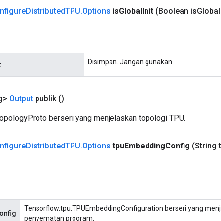
nfigure
Distributed
TPU
.
Options
is
Global
Init
(Boolean is
Global
Disimpan. Jangan gunakan.
t
ng>
Output
publik
()
TopologyProto berseri yang menjelaskan topologi TPU.
nfigure
Distributed
TPU
.
Options
tpu
Embedding
Config
(String 
Tensorflow.tpu.TPUEmbeddingConfiguration berseri yang menj
onfig
penyematan program.