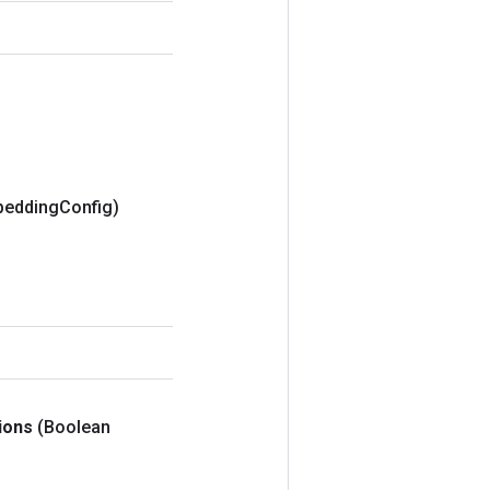
bedding
Config)
ions
(Boolean