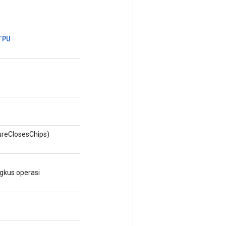
TPU
ureClosesChips)
gkus operasi