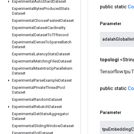
Experimental
Auto
Shard
Dataset
public static
Co
Experimental
Bytes
Produced
Stats
Dataset
Experimental
Choose
Fastest
Dataset
Parameter
Experimental
Dataset
Cardinality
Experimental
Dataset
To
TFRecord
adalahGlobalIni
Experimental
Dense
To
Sparse
Batch
Dataset
Experimental
Latency
Stats
Dataset
topologi
<Stri
Experimental
Matching
Files
Dataset
Experimental
Max
Intra
Op
Parallelism
Tensorflow.tpu.
Dataset
Experimental
Parse
Example
Dataset
Experimental
Private
Thread
Pool
public static
Co
Dataset
Experimental
Random
Dataset
Experimental
Rebatch
Dataset
Parameter
Experimental
Set
Stats
Aggregator
Dataset
Experimental
Sliding
Window
Dataset
tpuEmbeddingC
Experimental
Sql
Dataset