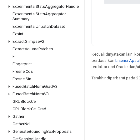
Experimental
Stats
Aggregator
Handle
Experimental
Stats
Aggregator
Summary
Experimental
Unbatch
Dataset
Expint
Extract
Glimpse
V2
Extract
Volume
Patches
Kecuali dinyatakan lain, k
Fill
berdasarkan
Lisensi Apach
Fingerprint
terdaftar dari Oracle dan/at
Fresnel
Cos
Terakhir diperbarui pada 2
Fresnel
Sin
Fused
Batch
Norm
Grad
V3
Fused
Batch
Norm
V3
GRUBlock
Cell
Tetap terhubung
GRUBlock
Cell
Grad
Blog
Gather
Gather
Nd
Forum
Generate
Bounding
Box
Proposals
GitHub
Get
Session
Handle