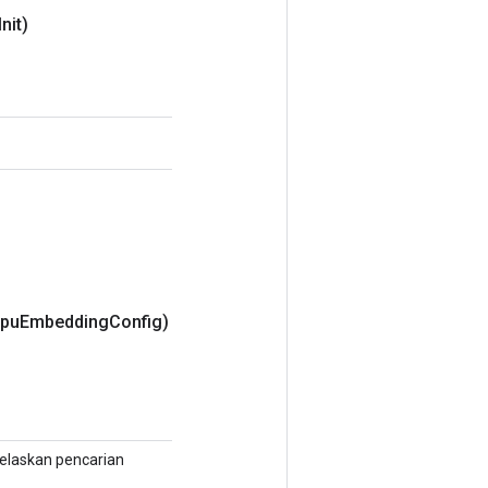
Init)
tpu
Embedding
Config)
elaskan pencarian