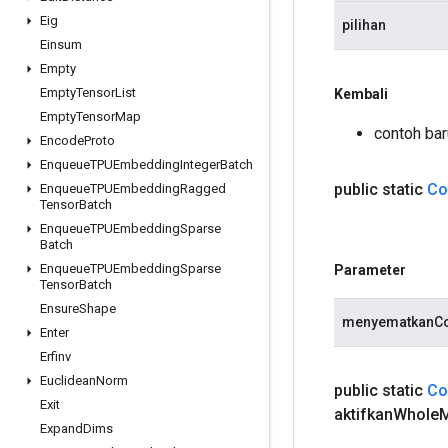
Eig
pilihan
Einsum
Empty
Empty
Tensor
List
Kembali
Empty
Tensor
Map
contoh bar
Encode
Proto
Enqueue
TPUEmbedding
Integer
Batch
public static
Co
Enqueue
TPUEmbedding
Ragged
Tensor
Batch
Enqueue
TPUEmbedding
Sparse
Batch
Enqueue
TPUEmbedding
Sparse
Parameter
Tensor
Batch
Ensure
Shape
menyematkanCo
Enter
Erfinv
Euclidean
Norm
public static
Co
Exit
aktifkan
Whole
Expand
Dims