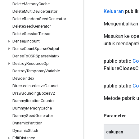
Delete
Memory
Cache
Keluaran
publik
Delete
Multi
Device
Iterator
Delete
Random
Seed
Generator
Mengembalikan 
Delete
Seed
Generator
Delete
Session
Tensor
Masukan ke oper
Dense
Bincount
untuk mendapatk
Dense
Count
Sparse
Output
Dense
To
CSRSparse
Matrix
public static
Co
Destroy
Resource
Op
Failure
Closes
C
Destroy
Temporary
Variable
Device
Index
public static
Co
Directed
Interleave
Dataset
Draw
Bounding
Boxes
V2
Metode pabrik 
Dummy
Iteration
Counter
Dummy
Memory
Cache
Parameter
Dummy
Seed
Generator
Dynamic
Partition
Dynamic
Stitch
cakupan
Edit
Distance