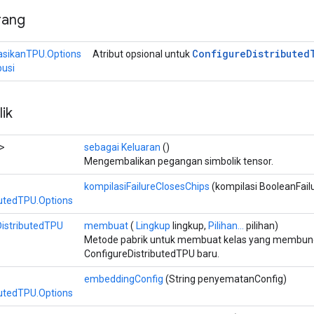
rang
Configure
Distributed
asikanTPU.Options
Atribut opsional untuk
busi
ik
>
sebagai Keluaran
()
Mengembalikan pegangan simbolik tensor.
kompilasiFailureClosesChips
(kompilasi BooleanFail
butedTPU.Options
DistributedTPU
membuat
(
Lingkup
lingkup,
Pilihan...
pilihan)
Metode pabrik untuk membuat kelas yang membun
ConfigureDistributedTPU baru.
embeddingConfig
(String penyematanConfig)
butedTPU.Options