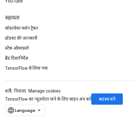
YouTube
सहायता
सॉफ़्टवेयर वर्शन ट्रैकर
प्रॉडक्ट की जानकारी
स्टैक ओवरफ़्लो
ब्रैंड दिशानिर्देश
TensorFlow से लिया गया
शर्तें
निजता
Manage cookies
सदस्य बनें
TensorFlow का न्यूज़लेटर पाने के लिए साइन अप करें