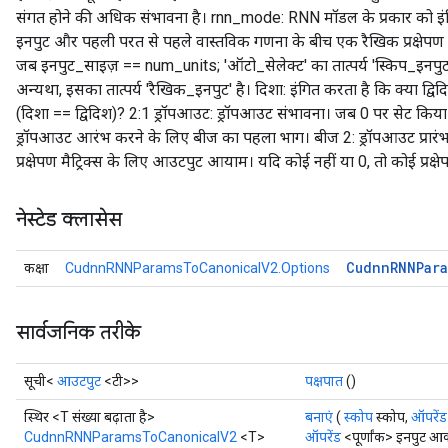
संगत होने की अधिक संभावना है। rnn_mode: RNN मॉडल के प्रकार को इंगि
इनपुट और पहली परत से पहले वास्तविक गणना के बीच एक रैखिक प्रक्षेपण 
जब इनपुट_साइज़ == num_units; 'ऑटो_सेलेक्ट' का तात्पर्य 'स्किप_इनपु
अन्यथा, इसका तात्पर्य 'रैखिक_इनपुट' है। दिशा: इंगित करता है कि क्या
(दिशा == द्विदिश)? 2:1 ड्रॉपआउट: ड्रॉपआउट संभावना। जब 0 पर सेट किया 
ड्रॉपआउट आरंभ करने के लिए बीज का पहला भाग। बीज 2: ड्रॉपआउट प्रारं
प्रक्षेपण मैट्रिक्स के लिए आउटपुट आयाम। यदि कोई नहीं या 0, तो कोई प्रक्ष
नेस्टेड क्लासेस
Cudnn
RNNPar
कक्षा
CudnnRNNParamsToCanonicalV2.Options
सार्वजनिक तरीके
सूची<
आउटपुट
<टी>>
पक्षपात
()
स्थिर <T संख्या बढ़ाता है>
बनाएं
(
स्कोप
स्कोप,
ऑपरेंड
CudnnRNNParamsToCanonicalV2
<T>
ऑपरेंड
<पूर्णांक> इनपुट आ