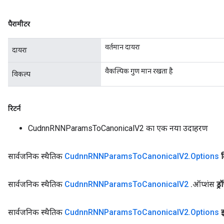
पैरामीटर
वर्तमान दायरा
दायरा
वैकल्पिक गुण मान रखता है
विकल्प
रिटर्न
CudnnRNNParamsToCanonicalV2 का एक नया उदाहरण
सार्वजनिक स्थैतिक
Cudnn
RNNParams
To
Canonical
V2
.
Options
सार्वजनिक स्थैतिक
Cudnn
RNNParams
To
Canonical
V2
.
ऑप्शंस
ड्
सार्वजनिक स्थैतिक
Cudnn
RNNParams
To
Canonical
V2
.
Options