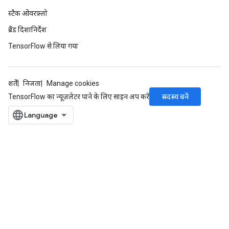
स्टैक ओवरफ़्लो
sGradAccumDebug
ब्रैंड दिशानिर्देश
rameters
TensorFlow से लिया गया
adAccumDebug
rameters
शर्तें
निजता
Manage cookies
rs
सदस्य बनें
TensorFlow का न्यूज़लेटर पाने के लिए साइन अप करें
rsGradAccumDebug
ameters
rametersGradAccumDebug
ers
tersGradAccumDebug
sGradAccumDebug
escentParameters
DescentParametersGradAccumDebug