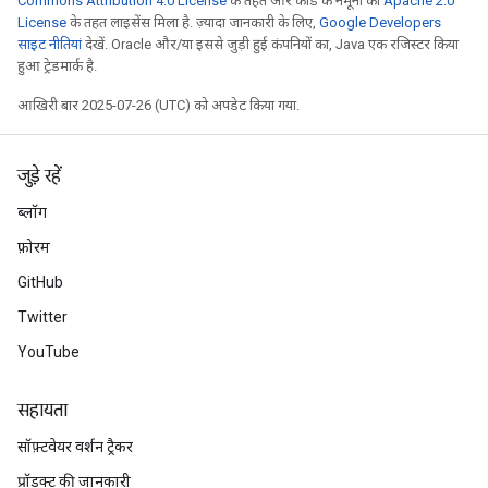
Commons Attribution 4.0 License
के तहत और कोड के नमूनों को
Apache 2.0
License
के तहत लाइसेंस मिला है. ज़्यादा जानकारी के लिए,
Google Developers
साइट नीतियां
देखें. Oracle और/या इससे जुड़ी हुई कंपनियों का, Java एक रजिस्टर किया
हुआ ट्रेडमार्क है.
आखिरी बार 2025-07-26 (UTC) को अपडेट किया गया.
जुड़े रहें
ब्लॉग
फ़ोरम
GitHub
Twitter
YouTube
सहायता
adAccumDebug
सॉफ़्टवेयर वर्शन ट्रैकर
प्रॉडक्ट की जानकारी
sGradAccumDebug