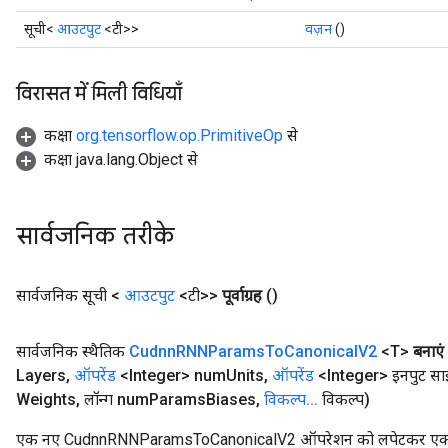
सूची<
आउटपुट
<टी>>
वज़न
()
विरासत में मिली विधियाँ
कक्षा
org.tensorflow.op.PrimitiveOp
से
कक्षा java.lang.Object से
सार्वजनिक तरीके
सार्वजनिक सूची <
आउटपुट
<टी>>
पूर्वाग्रह
()
सार्वजनिक स्थैतिक
Cudnn
RNNParams
To
Canonical
V2
<T>
बनाएं
Layers
,
ऑपरेंड
<Integer> num
Units
,
ऑपरेंड
<Integer> इनपुट स
Weights
,
लॉन्ग num
Params
Biases
,
विकल्प
.
.
.
विकल्प)
एक नए CudnnRNNParamsToCanonicalV2 ऑपरेशन को लपेटकर एक क्ला