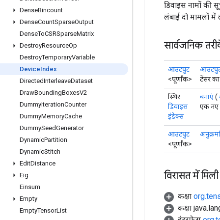
डिवाइस नामों की स
Dense
Bincount
लंबाई दो मामलों में
Dense
Count
Sparse
Output
Dense
To
CSRSparse
Matrix
सार्वजनिक तरी
Destroy
Resource
Op
Destroy
Temporary
Variable
आउटपुट
आउटपुट 
Device
Index
<पूर्णांक>
टेंसर का
Directed
Interleave
Dataset
Draw
Bounding
Boxes
V2
स्थिर
बनाएं
(
Dummy
Iteration
Counter
डिवाइस
एक नए ड
इंडेक्स
Dummy
Memory
Cache
Dummy
Seed
Generator
आउटपुट
अनुक्र
Dynamic
Partition
<पूर्णांक>
Dynamic
Stitch
Edit
Distance
विरासत में मिली
Eig
Einsum
कक्षा
org.ten
Empty
कक्षा java.la
Empty
Tensor
List
इंटरफ़ेस
org.