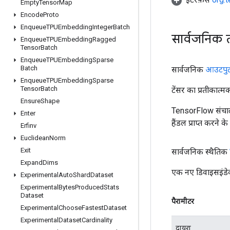
Empty
Tensor
Map
Encode
Proto
Enqueue
TPUEmbedding
Integer
Batch
सार्वजनिक 
Enqueue
TPUEmbedding
Ragged
Tensor
Batch
Enqueue
TPUEmbedding
Sparse
Batch
सार्वजनिक
आउटपु
Enqueue
TPUEmbedding
Sparse
Tensor
Batch
टेंसर का प्रतीकात्म
Ensure
Shape
TensorFlow संचाल
Enter
हैंडल प्राप्त करने 
Erfinv
Euclidean
Norm
Exit
सार्वजनिक स्थैतिक
Expand
Dims
एक नए डिवाइसइंडे
Experimental
Auto
Shard
Dataset
Experimental
Bytes
Produced
Stats
Dataset
पैरामीटर
Experimental
Choose
Fastest
Dataset
Experimental
Dataset
Cardinality
दायरा