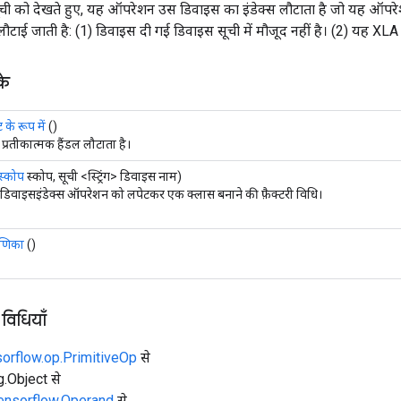
ूची को देखते हुए, यह ऑपरेशन उस डिवाइस का इंडेक्स लौटाता है जो यह ऑपरे
 लौटाई जाती है: (1) डिवाइस दी गई डिवाइस सूची में मौजूद नहीं है। (2) यह XLA
के
के रूप में
()
 प्रतीकात्मक हैंडल लौटाता है।
स्कोप
स्कोप, सूची <स्ट्रिंग> डिवाइस नाम)
िवाइसइंडेक्स ऑपरेशन को लपेटकर एक क्लास बनाने की फ़ैक्टरी विधि।
मणिका
()
 विधियाँ
sorflow.op.PrimitiveOp
से
ng.Object से
tensorflow.Operand
से