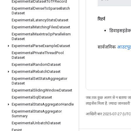
Experimental
Dataset
To
TFRecord
Experimental
Dense
To
Sparse
Batch
Dataset
रिटर्न
Experimental
Latency
Stats
Dataset
Experimental
Matching
Files
Dataset
डिवाइसइंडे
Experimental
Max
Intra
Op
Parallelism
Dataset
Experimental
Parse
Example
Dataset
सार्वजनिक
आउटपु
Experimental
Private
Thread
Pool
Dataset
Experimental
Random
Dataset
Experimental
Rebatch
Dataset
Experimental
Set
Stats
Aggregator
Dataset
Experimental
Sliding
Window
Dataset
Experimental
Sql
Dataset
जब तक कुछ अलग से न बताया जाए
लाइसेंस मिला है. ज़्यादा जानकारी
Experimental
Stats
Aggregator
Handle
Experimental
Stats
Aggregator
आखिरी बार 2025-07-27 (UTC)
Summary
Experimental
Unbatch
Dataset
Expint