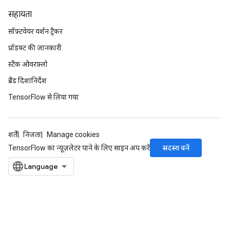
सहायता
सॉफ़्टवेयर वर्शन ट्रैकर
प्रॉडक्ट की जानकारी
स्टैक ओवरफ़्लो
ब्रैंड दिशानिर्देश
TensorFlow से लिया गया
शर्तें
निजता
Manage cookies
सदस्य बनें
TensorFlow का न्यूज़लेटर पाने के लिए साइन अप करें