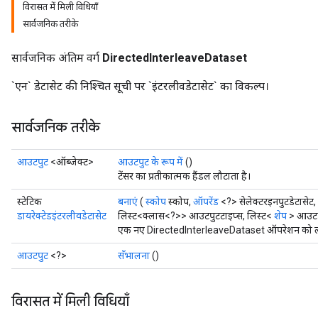
विरासत में मिली विधियाँ
सार्वजनिक तरीके
सार्वजनिक अंतिम वर्ग
DirectedInterleaveDataset
`एन` डेटासेट की निश्चित सूची पर `इंटरलीवडेटासेट` का विकल्प।
सार्वजनिक तरीके
आउटपुट
<ऑब्जेक्ट>
आउटपुट के रूप में
()
टेंसर का प्रतीकात्मक हैंडल लौटाता है।
स्टेटिक
बनाएं
(
स्कोप
स्कोप,
ऑपरेंड
<?> सेलेक्टरइनपुटडेटासेट
डायरेक्टेडइंटरलीवडेटासेट
लिस्ट<क्लास<?>> आउटपुटटाइप्स, लिस्ट<
शेप
> आउटपु
एक नए DirectedInterleaveDataset ऑपरेशन को लपेट
tch
आउटपुट
<?>
सँभालना
()
ch
विरासत में मिली विधियाँ