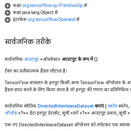
कक्षा
org.tensorflow.op.PrimitiveOp
से
कक्षा java.lang.Object से
इंटरफ़ेस
org.tensorflow.Operand
से
सार्वजनिक तरीके
सार्वजनिक
आउटपुट
<ऑब्जेक्ट>
आउटपुट के रूप में
()
टेंसर का प्रतीकात्मक हैंडल लौटाता है।
TensorFlow संचालन के इनपुट किसी अन्य TensorFlow ऑपरेशन के आउटप
हैंडल प्राप्त करने के लिए किया जाता है जो इनपुट की गणना का प्रतिनिधित्व 
सार्वजनिक स्थैतिक
Directed
Interleave
Dataset
बनाएं
(
स्कोप
स्कोप
,
ऑपरेंड
<?>> डेटा इनपुट डेटासेट
,
सूची <वर्ग <?>> आउटपुट प्रकार
,
सूची 
एक नए DirectedInterleaveDataset ऑपरेशन को लपेटकर एक क्लास बना