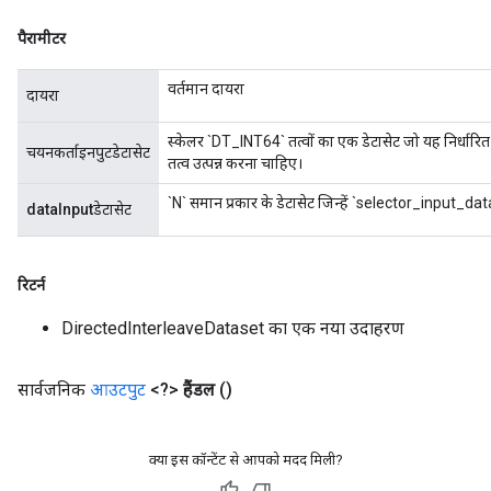
पैरामीटर
वर्तमान दायरा
दायरा
स्केलर `DT_INT64` तत्वों का एक डेटासेट जो यह निर्धार
चयनकर्ताइनपुटडेटासेट
तत्व उत्पन्न करना चाहिए।
`N` समान प्रकार के डेटासेट जिन्हें `selector_input_da
dataInputडेटासेट
रिटर्न
DirectedInterleaveDataset का एक नया उदाहरण
सार्वजनिक
आउटपुट
<?>
हैंडल
()
क्या इस कॉन्टेंट से आपको मदद मिली?