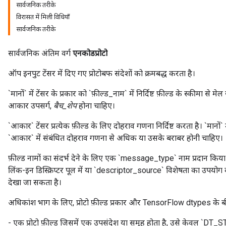
सार्वजनिक तरीके
विरासत में मिली विधियाँ
सार्वजनिक तरीके
tch
सार्वजनिक अंतिम वर्ग
एनकोडप्रोटो
ch
ऑप इनपुट टेंसर में दिए गए प्रोटोबफ संदेशों को क्रमबद्ध करता है।
`मानों` में टेंसर के प्रकार को `फ़ील्ड_नाम` में निर्दिष्ट फ़ील्ड के स्कीमा से म
आकार उपसर्ग,
बैच_शेप
होना चाहिए।
`आकार` टेंसर प्रत्येक फ़ील्ड के लिए दोहराव गणना निर्दिष्ट करता है। `मानों
`आकार` में संबंधित दोहराव गणना से अधिक या उसके बराबर होनी चाहिए।
फ़ील्ड नामों का संदर्भ देने के लिए एक `message_type` नाम प्रदान किया ज
लिंक-इन डिस्क्रिप्टर पूल में या `descriptor_source` विशेषता का उपयोग क
देखा जा सकता है।
अधिकांश भाग के लिए, प्रोटो फ़ील्ड प्रकार और TensorFlow dtypes के बीच 
- एक प्रोटो फ़ील्ड जिसमें एक उपसंदेश या समूह होता है, उसे केवल `DT_ST