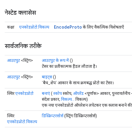
नेस्टेड क्लासेस
Encode
Proto
कक्षा
एनकोडप्रोटो.विकल्प
के लिए वैकल्पिक विशेषताएँ
सार्वजनिक तरीके
आउटपुट
<स्ट्रिंग>
आउटपुट के रूप में
()
टेंसर का प्रतीकात्मक हैंडल लौटाता है।
आउटपुट
<स्ट्रिंग>
बाइट्स
()
`बैच_शेप` आकार के साथ क्रमबद्ध प्रोटो का टेंसर।
स्थिर
एनकोडप्रोटो
बनाएं
(
स्कोप
स्कोप,
ऑपरेंड
<पूर्णांक> आकार, पुनरावर्तनीय
संदेश प्रकार,
विकल्प...
विकल्प)
एक नया एनकोडप्रोटो ऑपरेशन लपेटकर एक क्लास बनाने की फ
स्थिर
डिस्क्रिप्टरसोर्स
(स्ट्रिंग डिस्क्रिप्टरसोर्स)
एनकोडप्रोटो.विकल्प