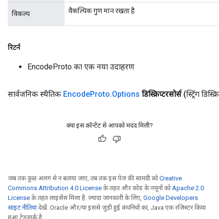
rs
वैकल्पिक गुण मान रखता है
विकल्प
rsGradAccumDebug
ameters
rametersGradAccumDebug
रिटर्न
ers
tersGradAccumDebug
EncodeProto का एक नया उदाहरण
sGradAccumDebug
सार्वजनिक स्थैतिक
Encode
Proto
.
Options
डिस्क्रिप्टरसोर्स
(स्ट्रिंग डिस्क्
escentParameters
DescentParametersGradAccumDebug
क्या इस कॉन्टेंट से आपको मदद मिली?
जब तक कुछ अलग से न बताया जाए, तब तक इस पेज की सामग्री को
Creative
Commons Attribution 4.0 License
के तहत और कोड के नमूनों को
Apache 2.0
License
के तहत लाइसेंस मिला है. ज़्यादा जानकारी के लिए,
Google Developers
साइट नीतियां
देखें. Oracle और/या इससे जुड़ी हुई कंपनियों का, Java एक रजिस्टर किया
हुआ ट्रेडमार्क है.