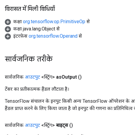
विरासत में मिली विधियाँ
कक्षा
org.tensorflow.op.PrimitiveOp
से
कक्षा java.lang.Object से
इंटरफ़ेस
org.tensorflow.Operand
से
सार्वजनिक तरीके
सार्वजनिक
आउटपुट
<स्ट्रिंग>
as
Output
()
टेंसर का प्रतीकात्मक हैंडल लौटाता है।
TensorFlow संचालन के इनपुट किसी अन्य TensorFlow ऑपरेशन के आउटप
हैंडल प्राप्त करने के लिए किया जाता है जो इनपुट की गणना का प्रतिनिधित्व 
सार्वजनिक
आउटपुट
<स्ट्रिंग>
बाइट्स
()