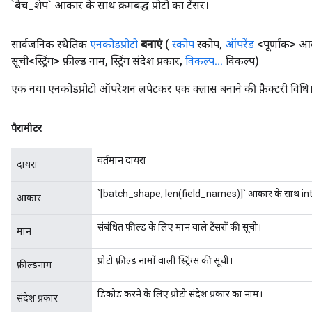
`बैच_शेप` आकार के साथ क्रमबद्ध प्रोटो का टेंसर।
सार्वजनिक स्थैतिक
एनकोडप्रोटो
बनाएं
(
स्कोप
स्कोप
,
ऑपरेंड
<पूर्णांक> 
सूची<स्ट्रिंग> फ़ील्ड नाम
,
स्ट्रिंग संदेश प्रकार
,
विकल्प
.
.
.
विकल्प)
एक नया एनकोडप्रोटो ऑपरेशन लपेटकर एक क्लास बनाने की फ़ैक्टरी विधि
पैरामीटर
वर्तमान दायरा
दायरा
adAccumDebug
`[batch_shape, len(field_names)]` आकार के साथ int3
आकार
sGradAccumDebug
संबंधित फ़ील्ड के लिए मान वाले टेंसरों की सूची।
मान
sGradAccumDebug
rameters
प्रोटो फ़ील्ड नामों वाली स्ट्रिंग्स की सूची।
फ़ील्डनाम
adAccumDebug
डिकोड करने के लिए प्रोटो संदेश प्रकार का नाम।
संदेश प्रकार
rameters