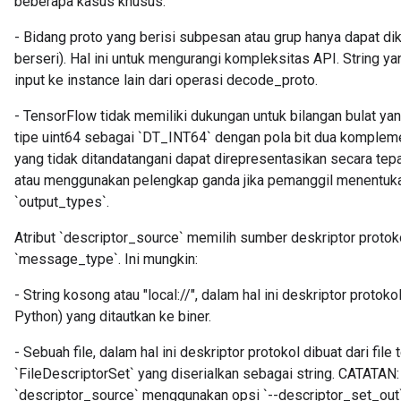
beberapa kasus khusus:
- Bidang proto yang berisi subpesan atau grup hanya dapat 
berseri). Hal ini untuk mengurangi kompleksitas API. String y
input ke instance lain dari operasi decode_proto.
- TensorFlow tidak memiliki dukungan untuk bilangan bulat yan
tipe uint64 sebagai `DT_INT64` dengan pola bit dua komplemen
yang tidak ditandatangani dapat direpresentasikan secara te
atau menggunakan pelengkap ganda jika pemanggil menentuka
`output_types`.
Atribut `descriptor_source` memilih sumber deskriptor protoko
`message_type`. Ini mungkin:
- String kosong atau "local://", dalam hal ini deskriptor protok
Python) yang ditautkan ke biner.
- Sebuah file, dalam hal ini deskriptor protokol dibuat dari file
`FileDescriptorSet` yang diserialkan sebagai string. CATATAN
`descriptor_source` menggunakan opsi `--descriptor_set_out`