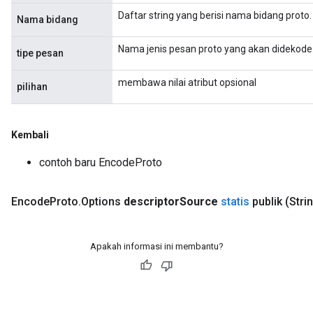
rs
Daftar string yang berisi nama bidang proto.
Nama bidang
rsGradAccumDebug
ameters
Nama jenis pesan proto yang akan didekode
tipe pesan
rametersGradAccumDebug
ers
membawa nilai atribut opsional
pilihan
tersGradAccumDebug
sGradAccumDebug
Kembali
escentParameters
DescentParametersGradAccumDebug
contoh baru EncodeProto
Encode
Proto
.
Options
descriptor
Source
statis
publik
(Stri
Apakah informasi ini membantu?