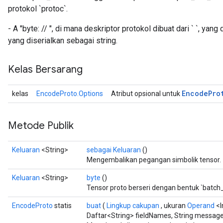
protokol `protoc`.
- A "byte: //
", di mana deskriptor protokol dibuat dari `
`, yang 
yang diserialkan sebagai string.
Kelas Bersarang
Encode
Pro
kelas
EncodeProto.Options
Atribut opsional untuk
Metode Publik
Keluaran
<String>
sebagai Keluaran
()
Mengembalikan pegangan simbolik tensor.
Keluaran
<String>
byte
()
Tensor proto berseri dengan bentuk `batch
EncodeProto
statis
buat
(
Lingkup cakupan
, ukuran
Operand
<I
Daftar<String> fieldNames, String messag