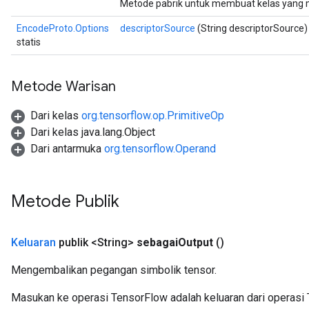
Metode pabrik untuk membuat kelas yang
EncodeProto.Options
descriptorSource
(String descriptorSource)
statis
Metode Warisan
Dari kelas
org.tensorflow.op.PrimitiveOp
Dari kelas java.lang.Object
Dari antarmuka
org.tensorflow.Operand
Metode Publik
Keluaran
publik <String>
sebagai
Output
()
Mengembalikan pegangan simbolik tensor.
Masukan ke operasi TensorFlow adalah keluaran dari operasi 