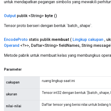
untuk mendapatkan pegangan simbolis yang mewakili perhitun
Output
publik <String>
byte
()
Tensor proto berseri dengan bentuk `batch_shape`.
Encode
Proto
statis publik
membuat
(
Lingkup cakupan
,
uk
Operand
<?>>
,
Daftar<String> field
Names
,
String message
Metode pabrik untuk membuat kelas yang membungkus operas
adAccumDebug
Parameter
sGradAccumDebug
ruang lingkup saat ini
cakupan
sGradAccumDebug
rameters
Tensor int32 dengan bentuk `[batch_shape, 
ukuran
adAccumDebug
Daftar tensor yang berisi nilai untuk bidang t
nilai-nilai
rameters