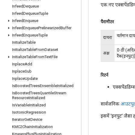
एक नए एक्सपेंडडिम
Infeed
Dequeue
Infeed
Dequeue
Tuple
Infeed
Enqueue
पैरामीटर
Infeed
Enqueue
Prelinearized
Buffer
Infeed
Enqueue
Tuple
वर्तमान दाय
दायरा
Initialize
Table
Initialize
Table
From
Dataset
0-डी (अदिश
अक्ष
रैंक(इनपुट)]
Initialize
Table
From
Text
File
Inplace
Add
Inplace
Sub
रिटर्न
Inplace
Update
Is
Boosted
Trees
Ensemble
Initialized
एक्सपेंडडि
Is
Boosted
Trees
Quantile
Stream
Resource
Initialized
सार्वजनिक
आउटपु
Is
Variable
Initialized
Isotonic
Regression
इसमें 'इनपुट' जैस
Iterator
Get
Device
KMC2Chain
Initialization
Kmeans
Plus
Plus
Initialization