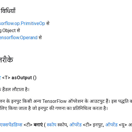
 विधियाँ
sorflow.op.PrimitiveOp
से
ng.Object से
tensorflow.Operand
से
तरीके
ट
<T>
as
Output
()
क हैंडल लौटाता है।
न के इनपुट किसी अन्य TensorFlow ऑपरेशन के आउटपुट हैं। इस पद्धति क
के लिए किया जाता है जो इनपुट की गणना का प्रतिनिधित्व करता है।
एक्सपेंडडिम्स
<टी>
बनाएं
(
स्कोप
स्कोप
,
ऑपरेंड
<टी> इनपुट
,
ऑपरेंड
<यू> अक