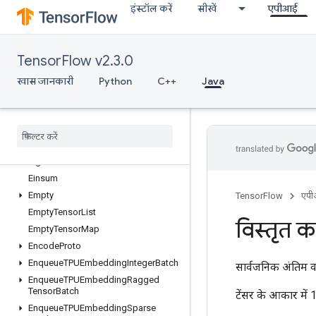
इंस्टॉल करें
सीखें
एपीआई
DeviceIndex
DirectedInterleaveDataset
DrawBoundingBoxesV2
TensorFlow v2.3.0
DummyIterationCounter
DummyMemoryCache
खास जानकारी
Python
C++
Java
DummySeedGenerator
Dynamic
Partition
Dynamic
Stitch
Edit
Distance
Eig
Einsum
Empty
TensorFlow
एप
Empty
Tensor
List
विस्तृत कर
Empty
Tensor
Map
Encode
Proto
Enqueue
TPUEmbedding
Integer
Batch
सार्वजनिक अंतिम व
Enqueue
TPUEmbedding
Ragged
Tensor
Batch
टेंसर के आकार में
Enqueue
TPUEmbedding
Sparse