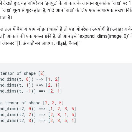
 को देखते हुए, यह ऑपरेशन `इनपुट` के आकार के आयाम सूचकांक `अक्ष` पर
क्ष` शून्य से शुरू होता है; यदि आप `अक्ष` के लिए एक ऋणात्मक संख्या निर्दिष्
ाता है।
तत्व में बैच आयाम जोड़ना चाहते हैं तो यह ऑपरेशन उपयोगी है। उदाहरण 
 चैनल]` आकार की एक एकल छवि है, तो आप इसे `expand_dims(image, 0)` 
े आकार `[1, ऊंचाई' बन जाएगा , चौड़ाई, चैनल]`।
tensor
of
shape
[
2
]
nd_dims
(
t
,
0
))
==
>
[
1
,
2
]
nd_dims
(
t
,
1
))
==
>
[
2
,
1
]
nd_dims
(
t
,
-
1
))
==
>
[
2
,
1
]
a
tensor
of
shape
[
2
,
3
,
5
]
nd_dims
(
t2
,
0
))
==
>
[
1
,
2
,
3
,
5
]
nd_dims
(
t2
,
2
))
==
>
[
2
,
3
,
1
,
5
]
nd_dims
(
t2
,
3
))
==
>
[
2
,
3
,
5
,
1
]