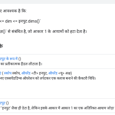
ए आवश्यक है कि:
 <= dim <= इनपुट.dims()`
़()` से संबंधित है, जो आकार 1 के आयामों को हटा देता है।
के
ुट के रूप में
()
र का प्रतीकात्मक हैंडल लौटाता है।
ं
(
स्कोप
स्कोप,
ऑपरेंड
<टी> इनपुट,
ऑपरेंड
<यू> अक्ष)
ए एक्सपेंडडिम्स ऑपरेशन को लपेटकर एक क्लास बनाने की फ़ैक्टरी विधि।
पुट
()
ं 'इनपुट' जैसा ही डेटा है, लेकिन इसके आकार में आकार 1 का एक अतिरिक्त आयाम जोड़ा 