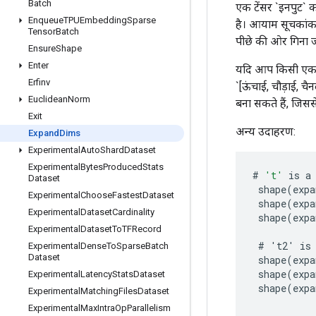
Batch
एक टेंसर `इनपुट`
Enqueue
TPUEmbedding
Sparse
है। आयाम सूचकांक `अ
Tensor
Batch
पीछे की ओर गिना ज
Ensure
Shape
Enter
यदि आप किसी एकल 
Erfinv
`[ऊंचाई, चौड़ाई,
Euclidean
Norm
बना सकते हैं, जिसस
Exit
अन्य उदाहरण:
Expand
Dims
Experimental
Auto
Shard
Dataset
Experimental
Bytes
Produced
Stats
#
't'
is
a
Dataset
shape
(
expa
Experimental
Choose
Fastest
Dataset
shape
(
expa
Experimental
Dataset
Cardinality
shape
(
expa
Experimental
Dataset
To
TFRecord
#
'
t2
'
is
Experimental
Dense
To
Sparse
Batch
Dataset
shape
(
expa
shape
(
expa
Experimental
Latency
Stats
Dataset
shape
(
expa
Experimental
Matching
Files
Dataset
Experimental
Max
Intra
Op
Parallelism