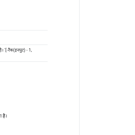
 `[-रैंक(इनपुट) - 1,
 है।