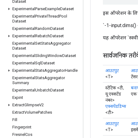
Dataset
Experimental
Parse
Example
Dataset
इस ऑपरेशन के लि
Experimental
Private
Thread
Pool
Dataset
`-1-input.dims()
Experimental
Random
Dataset
Experimental
Rebatch
Dataset
यह ऑपरेशन `स्क्वीज
Experimental
Set
Stats
Aggregator
Dataset
सार्वजनिक तरी
Experimental
Sliding
Window
Dataset
Experimental
Sql
Dataset
आउटपुट
आउटप
Experimental
Stats
Aggregator
Handle
<T>
टेंस
Experimental
Stats
Aggregator
Summary
स्टेटिक <टी,
बनाए
Experimental
Unbatch
Dataset
यू एक्सटेंड
एक न
Expint
नंबर>
Extract
Glimpse
V2
एक्सपेंडडिम्स
<टी>
Extract
Volume
Patches
Fill
आउटपुट
आउट
Fingerprint
<T>
इसमे
Fresnel
Cos