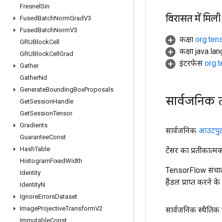
Fresnel
Sin
विरासत में मिली
Fused
Batch
Norm
Grad
V3
Fused
Batch
Norm
V3
कक्षा
org.ten
GRUBlock
Cell
कक्षा java.la
GRUBlock
Cell
Grad
इंटरफ़ेस
org.
Gather
Gather
Nd
Generate
Bounding
Box
Proposals
सार्वजनिक 
Get
Session
Handle
Get
Session
Tensor
Gradients
सार्वजनिक
आउटपु
Guarantee
Const
Hash
Table
टेंसर का प्रतीकात्म
Histogram
Fixed
Width
TensorFlow संचाल
Identity
हैंडल प्राप्त करने 
Identity
N
Ignore
Errors
Dataset
Image
Projective
Transform
V2
सार्वजनिक स्थैतिक
Immutable
Const