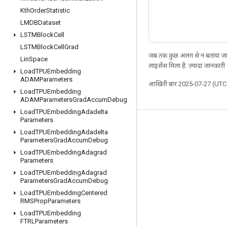
Kth
Order
Statistic
LMDBDataset
LSTMBlock
Cell
LSTMBlock
Cell
Grad
जब तक कुछ अलग से न बताया जाए
Lin
Space
लाइसेंस मिला है. ज़्यादा जानकारी
Load
TPUEmbedding
ADAMParameters
आखिरी बार 2025-07-27 (UTC)
Load
TPUEmbedding
ADAMParameters
Grad
Accum
Debug
Load
TPUEmbedding
Adadelta
Parameters
जुड़े रहें
Load
TPUEmbedding
Adadelta
Parameters
Grad
Accum
Debug
ब्लॉग
Load
TPUEmbedding
Adagrad
Parameters
फ़ोरम
Load
TPUEmbedding
Adagrad
GitHub
Parameters
Grad
Accum
Debug
Load
TPUEmbedding
Centered
Twitter
RMSProp
Parameters
YouTube
Load
TPUEmbedding
FTRLParameters