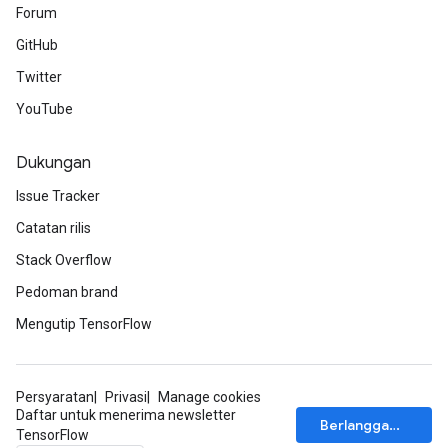
Forum
adAccumDebug
GitHub
Twitter
sGradAccumDebug
YouTube
sGradAccumDebug
rameters
Dukungan
Issue Tracker
adAccumDebug
rameters
Catatan rilis
rs
Stack Overflow
rsGradAccumDebug
Pedoman brand
ameters
rametersGradAccumDebug
Mengutip TensorFlow
ers
tersGradAccumDebug
Persyaratan
Privasi
Manage cookies
Daftar untuk menerima newsletter
sGradAccumDebug
Berlangganan
TensorFlow
escentParameters