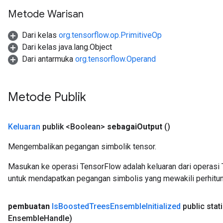
rameters
Metode Warisan
adAccumDebug
Dari kelas
org.tensorflow.op.PrimitiveOp
rameters
Dari kelas java.lang.Object
rs
Dari antarmuka
org.tensorflow.Operand
rsGradAccumDebug
ameters
rametersGradAccumDebug
Metode Publik
ers
tersGradAccumDebug
Keluaran
publik <Boolean>
sebagai
Output
()
sGradAccumDebug
Mengembalikan pegangan simbolik tensor.
escentParameters
DescentParametersGradAccumDebug
Masukan ke operasi TensorFlow adalah keluaran dari operasi 
untuk mendapatkan pegangan simbolis yang mewakili perhitun
pembuatan
Is
Boosted
Trees
Ensemble
Initialized
public stat
Ensemble
Handle)