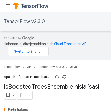
TensorFlow v2.3.0
Halaman ini diterjemahkan oleh
Cloud Translation API
.
TensorFlow
API
TensorFlow v2.3.0
Java
Apakah informasi ini membantu?
Is
Boosted
Trees
Ensemble
Inisialisasi
Pada halaman ini