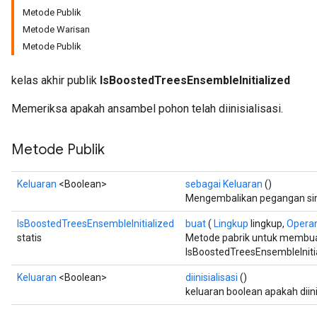
Metode Publik
Metode Warisan
Metode Publik
kelas akhir publik
IsBoostedTreesEnsembleInitialized
Memeriksa apakah ansambel pohon telah diinisialisasi.
Metode Publik
Keluaran
<Boolean>
sebagai Keluaran
()
Mengembalikan pegangan sim
IsBoostedTreesEnsembleInitialized
buat
(
Lingkup
lingkup,
Opera
adAccumDebug
statis
Metode pabrik untuk membua
IsBoostedTreesEnsembleInitia
sGradAccumDebug
Keluaran
<Boolean>
diinisialisasi
()
keluaran boolean apakah diinis
sGradAccumDebug