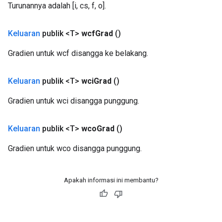
Turunannya adalah [i, cs, f, o].
Keluaran
publik <T>
wcf
Grad
()
Gradien untuk wcf disangga ke belakang.
e
Keluaran
publik <T>
wci
Grad
()
Gradien untuk wci disangga punggung.
quantize
e
Keluaran
publik <T>
wco
Grad
()
dReluAndRequantize
Gradien untuk wco disangga punggung.
ndRequantize
Apakah informasi ini membantu?
Relu
ReluAndRequantize