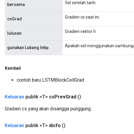
Sel setelah tanh.
bersama
Gradien cs saat ini.
csGrad
Gradien vektor h.
lulusan
Apakah sel menggunakan sambungan
gunakan Lubang Intip
Kembali
contoh baru LSTMBlockCellGrad
Keluaran
publik <T>
cs
Prev
Grad
()
Gradien cs yang akan disangga punggung.
Keluaran
publik <T>
dicfo
()