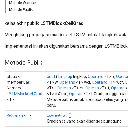
Metode Warisan
Metode Publik
adAccumDebug
kelas akhir publik
LSTMBlockCellGrad
sGradAccumDebug
Menghitung propagasi mundur sel LSTM untuk 1 langkah wakt
Implementasi ini akan digunakan bersama dengan LSTMBlockC
sGradAccumDebug
rameters
Metode Publik
adAccumDebug
rameters
statis <T
buat
(
Lingkup
lingkup,
Operand
<T> x,
Opera
rs
memperluas
<T> w,
Operand
<T> wci,
Operand
<T> wcf,
O
Nomor>
<T> i,
Operan
<T> cs,
Operan
<T> f,
Operan
<
rsGradAccumDebug
LSTMBlockCellGrad
<T> csGrad,
Operan
<T> hGrad , penggunaan 
ameters
<T>
Metode pabrik untuk membuat kelas yang 
rametersGradAccumDebug
baru.
ers
Keluaran
<T>
csPrevGrad
()
tersGradAccumDebug
Gradien cs yang akan disangga punggung.