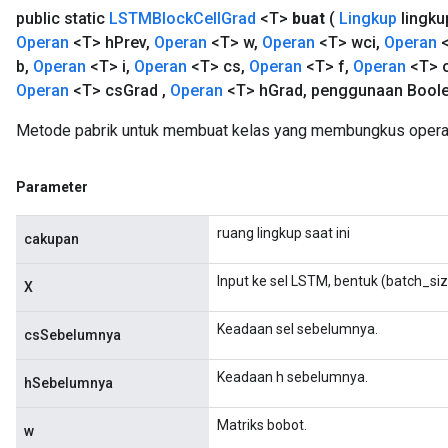
public static
LSTMBlock
Cell
Grad
<T>
buat
(
Lingkup
lingku
Operan
<T> h
Prev
,
Operan
<T> w
,
Operan
<T> wci
,
Operan
<
b
,
Operan
<T> i
,
Operan
<T> cs
,
Operan
<T> f
,
Operan
<T> 
Operan
<T> cs
Grad
,
Operan
<T> h
Grad
,
penggunaan Bool
Metode pabrik untuk membuat kelas yang membungkus opera
Parameter
ruang lingkup saat ini
cakupan
Input ke sel LSTM, bentuk (batch_si
X
Keadaan sel sebelumnya.
csSebelumnya
Keadaan h sebelumnya.
hSebelumnya
Matriks bobot.
w