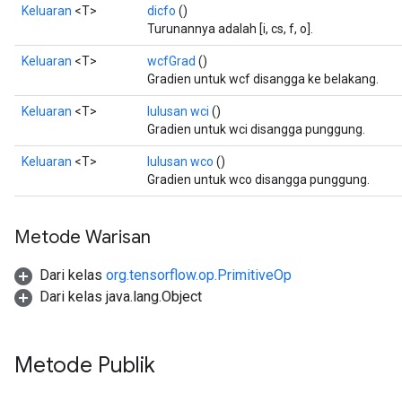
sGradAccumDebug
Keluaran
<T>
dicfo
()
escentParameters
Turunannya adalah [i, cs, f, o].
DescentParametersGradAccumDebug
Keluaran
<T>
wcfGrad
()
Gradien untuk wcf disangga ke belakang.
Keluaran
<T>
lulusan wci
()
Gradien untuk wci disangga punggung.
Keluaran
<T>
lulusan wco
()
Gradien untuk wco disangga punggung.
Metode Warisan
Dari kelas
org.tensorflow.op.PrimitiveOp
Dari kelas java.lang.Object
Metode Publik