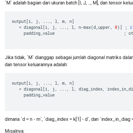
`M` adalah bagian dari ukuran batch [I, J, ..., M], dan tensor kel
output
[
i
,
j
,
...,
l
,
m
,
n
]
=
diagonal
[
i
,
j
,
...,
l
,
n
-
max
(
d_upper
,
0
)
]
;
i
padding_value
;
o
Jika tidak, `M` dianggap sebagai jumlah diagonal matriks dala
dan tensor keluarannya adalah:
output
[
i
,
j
,
...,
l
,
m
,
n
]
=
diagonal
[
i
,
j
,
...,
l
,
diag_index
,
index_in_d
padding_value
dimana `d = n - m`, `diag_index = k[1] - d`, dan `index_in_diag =
Misalnya: