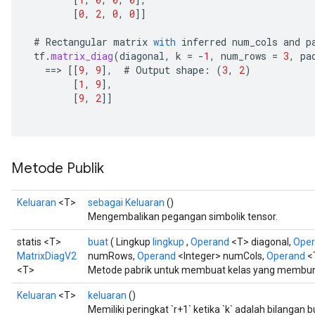
e
[
0
,
2
,
0
,
0
]]
#
Rectangular
matrix
with
inferred
num_cols
and
p
tf
.
matrix_diag
(
diagonal
,
k
=
-
1
,
num_rows
=
3
,
pa
==
>
[[
9
,
9
]
,
#
Output
shape
:
(
3
,
2
)
[
1
,
9
]
,
[
9
,
2
]]
Metode Publik
Keluaran
<T>
sebagai Keluaran
()
Mengembalikan pegangan simbolik tensor.
statis <T>
buat
( Lingkup
lingkup
,
Operand
<T> diagonal,
Ope
MatrixDiagV2
numRows,
Operand
<Integer> numCols,
Operand
<
<T>
Metode pabrik untuk membuat kelas yang membung
Keluaran
<T>
keluaran
()
Memiliki peringkat `r+1` ketika `k` adalah bilangan bul