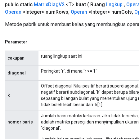
public static
Matrix
Diag
V2
<T>
buat
( Ruang
lingkup
,
Oper
Operan
<Integer> num
Rows
,
Operan
<Integer> num
Cols
,
O
Metode pabrik untuk membuat kelas yang membungkus operas
Parameter
ruang lingkup saat ini
cakupan
Peringkat `r`, di mana `r >= 1`
diagonal
Offset diagonal. Nilai positif berarti superdiagon
negatif berarti subdiagonal. `k` dapat berupa bila
k
sepasang bilangan bulat yang menentukan ujung ren
tidak boleh lebih besar dari `k[1]`.
Jumlah baris matriks keluaran. Jika tidak tersed
nomor baris
adalah matriks persegi dan menyimpulkan ukuran m
`diagonal`.