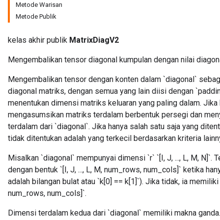
Metode Warisan
Metode Publik
kelas akhir publik
MatrixDiagV2
Mengembalikan tensor diagonal kumpulan dengan nilai diagona
Mengembalikan tensor dengan konten dalam `diagonal` sebagai 
diagonal matriks, dengan semua yang lain diisi dengan `padd
menentukan dimensi matriks keluaran yang paling dalam. Jika 
mengasumsikan matriks terdalam berbentuk persegi dan menyi
terdalam dari `diagonal`. Jika hanya salah satu saja yang dit
tidak ditentukan adalah yang terkecil berdasarkan kriteria lainn
Misalkan `diagonal` mempunyai dimensi `r` `[I, J, ..., L, M, N]`.
dengan bentuk `[I, J, ..., L, M, num_rows, num_cols]` ketika han
adalah bilangan bulat atau `k[0] == k[1]`). Jika tidak, ia memiliki p
num_rows, num_cols]`.
Dimensi terdalam kedua dari `diagonal` memiliki makna ganda. Ji