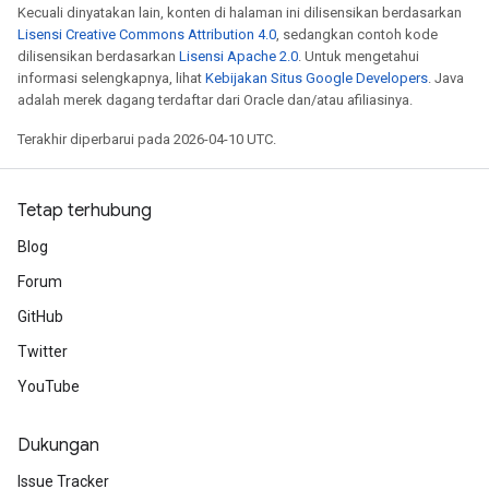
arameters
Kecuali dinyatakan lain, konten di halaman ini dilisensikan berdasarkan
dParametersGradAccumDebug
Lisensi Creative Commons Attribution 4.0
, sedangkan contoh kode
dilisensikan berdasarkan
Lisensi Apache 2.0
. Untuk mengetahui
meters
informasi selengkapnya, lihat
Kebijakan Situs Google Developers
. Java
ametersGradAccumDebug
adalah merek dagang terdaftar dari Oracle dan/atau afiliasinya.
ers
tersGradAccumDebug
Terakhir diperbarui pada 2026-04-10 UTC.
ntDescentParameters
entDescentParametersGradAccumDebug
Tetap terhubung
Blog
Forum
GitHub
Twitter
YouTube
Dukungan
Issue Tracker