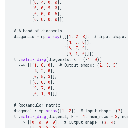
[[
0
,
4
,
0
,
0
]
,
e
[
0
,
0
,
5
,
0
]
,
[
0
,
0
,
0
,
6
]
,
[
0
,
0
,
0
,
0
]]]
#
A
band
of
diagonals
.
diagonals
=
np
.
array
(
[[[
1
,
2
,
3
]
,
#
Input
shape
:
quantize
[
4
,
5
,
0
]]
,
[[
6
,
7
,
9
]
,
e
[
9
,
1
,
0
]]]
)
dReluAndRequantize
tf
.
matrix_diag
(
diagonals
,
k
=
(
-
1
,
0
))
==
>
[[[
1
,
0
,
0
]
,
#
Output
shape
:
(
2
,
3
,
3
)
ndRequantize
[
4
,
2
,
0
]
,
[
0
,
5
,
3
]]
,
[[
6
,
0
,
0
]
,
[
9
,
7
,
0
]
,
Relu
[
0
,
1
,
9
]]]
ReluAndRequantize
#
Rectangular
matrix
.
e
diagonal
=
np
.
array
(
[
1
,
2
]
)
#
Input
shape
:
(
2
)
tf
.
matrix_diag
(
diagonal
,
k
=
-
1
,
num_rows
=
3
,
nu
==
>
[[
0
,
0
,
0
,
0
]
,
#
Output
shape
:
(
3
,
4
)
quantize
[
1
,
0
,
0
,
0
]
,