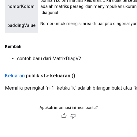
Jumlah kolom matriks keluaran. Jika tidak tersed
nomorKolom
adalah matriks persegi dan menyimpulkan ukuran m
`diagonal`.
Nomor untuk mengisi area di luar pita diagonal ya
paddingValue
Kembali
contoh baru dari MatrixDiagV2
sGradAccumDebug
rs
tersGradAccumDebug
Keluaran
publik <T>
keluaran
()
rs
Memiliki peringkat `r+1` ketika `k` adalah bilangan bulat atau `k[
ersGradAccumDebug
Parameters
Apakah informasi ini membantu?
GradAccumDebug
Parameters
ters
etersGradAccumDebug