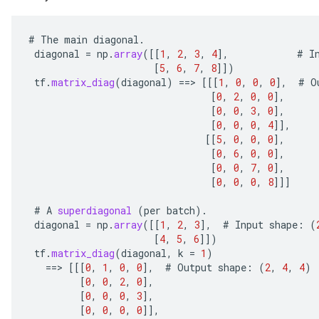
#
The
main
diagonal
.
diagonal
=
np
.
array
(
[[
1
,
2
,
3
,
4
]
,
#
I
[
5
,
6
,
7
,
8
]]
)
tf
.
matrix_diag
(
diagonal
)
==
>
[[[
1
,
0
,
0
,
0
]
,
#
O
[
0
,
2
,
0
,
0
]
,
[
0
,
0
,
3
,
0
]
,
[
0
,
0
,
0
,
4
]]
,
[[
5
,
0
,
0
,
0
]
,
[
0
,
6
,
0
,
0
]
,
[
0
,
0
,
7
,
0
]
,
[
0
,
0
,
0
,
8
]]]
#
A
superdiagonal
(
per
batch
).
diagonal
=
np
.
array
(
[[
1
,
2
,
3
]
,
#
Input
shape
:
(
[
4
,
5
,
6
]]
)
tf
.
matrix_diag
(
diagonal
,
k
=
1
)
==
>
[[[
0
,
1
,
0
,
0
]
,
#
Output
shape
:
(
2
,
4
,
4
)
[
0
,
0
,
2
,
0
]
,
[
0
,
0
,
0
,
3
]
,
[
0
,
0
,
0
,
0
]]
,