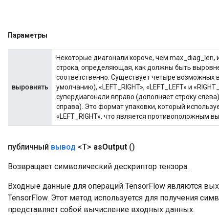
Параметры
Некоторые диагонали короче, чем max_diag_len, и
строка, определяющая, как должны быть выровн
sGradAccumDebug
соответственно. Существует четыре возможных в
rs
выровнять
умолчанию), «LEFT_RIGHT», «LEFT_LEFT» и «RIGHT
tersGradAccumDebug
супердиагонали вправо (дополняет строку слева)
rs
справа). Это формат упаковки, который использ
«LEFT_RIGHT», что является противоположным в
ersGradAccumDebug
Parameters
публичный
вывод
<T>
as
Output
()
GradAccumDebug
Parameters
Возвращает символический дескриптор тензора.
ters
Входные данные для операций TensorFlow являются вы
etersGradAccumDebug
TensorFlow. Этот метод используется для получения сим
arameters
представляет собой вычисление входных данных.
dParametersGradAccumDebug