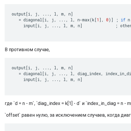
output
[
i
,
j
,
...,
l
,
m
,
n
]
=
diagonal
[
i
,
j
,
...,
l
,
n
-
max
(
k
[
1
]
,
0
)
]
;
if
n
input
[
i
,
j
,
...,
l
,
m
,
n
]
;
othe
В противном случае,
output
[
i
,
j
,
...,
l
,
m
,
n
]
=
diagonal
[
i
,
j
,
...,
l
,
diag_index
,
index_in_d
input
[
i
,
j
,
...,
l
,
m
,
n
]
где `d = n - m`, `diag_index = k[1] - d` и `index_in_diag = n -
`offset` равен нулю, за исключением случаев, когда ди