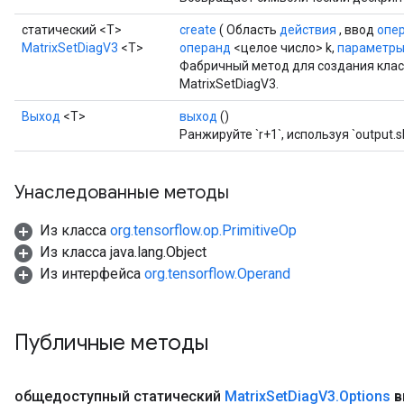
статический <T>
create
( Область
действия
, ввод
опе
MatrixSetDiagV3
<T>
операнд
<целое число> k,
параметры.
Фабричный метод для создания кла
MatrixSetDiagV3.
Выход
<Т>
выход
()
Ранжируйте `r+1`, используя `output.s
Унаследованные методы
Из класса
org.tensorflow.op.PrimitiveOp
Из класса java.lang.Object
Из интерфейса
org.tensorflow.Operand
Публичные методы
общедоступный статический
Matrix
Set
Diag
V3
.
Options
в