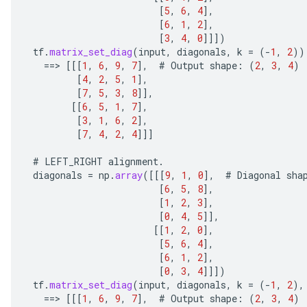
[
5
,
6
,
4
]
,
[
6
,
1
,
2
]
,
[
3
,
4
,
0
]]]
)
tf
.
matrix_set_diag
(
input
,
diagonals
,
k
=
(
-
1
,
2
))
==
>
[[[
1
,
6
,
9
,
7
]
,
#
Output
shape
:
(
2
,
3
,
4
)
[
4
,
2
,
5
,
1
]
,
[
7
,
5
,
3
,
8
]]
,
[[
6
,
5
,
1
,
7
]
,
[
3
,
1
,
6
,
2
]
,
[
7
,
4
,
2
,
4
]]]
#
LEFT_RIGHT
alignment
.
diagonals
=
np
.
array
(
[[[
9
,
1
,
0
]
,
#
Diagonal
sha
[
6
,
5
,
8
]
,
[
1
,
2
,
3
]
,
[
0
,
4
,
5
]]
,
[[
1
,
2
,
0
]
,
[
5
,
6
,
4
]
,
[
6
,
1
,
2
]
,
[
0
,
3
,
4
]]]
)
tf
.
matrix_set_diag
(
input
,
diagonals
,
k
=
(
-
1
,
2
),
==
>
[[[
1
,
6
,
9
,
7
]
,
#
Output
shape
:
(
2
,
3
,
4
)