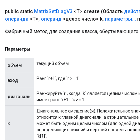
meters
ametersGradAccumDebug
public static
Matrix
Set
Diag
V3
<T>
create
(Область
дейст
ers
операнда
<T>
,
операнд
<целое число> k
,
параметры
.
.
.
п
tersGradAccumDebug
Фабричный метод для создания класса, обертывающего 
ntDescentParameters
entDescentParametersGradAccumDebug
Параметры
текущий объем
объем
Ранг `r+1`, где `r >= 1`.
вход
Ранжируйте `r`, когда `k` является целым числом ил
диагональ
имеет ранг `r+1`. `к >= 1`.
Диагональное смещение(я). Положительное знач
относится к главной диагонали, а отрицательное
к
может быть одним целым числом (для одной диаг
определяющих нижний и верхний пределы полосы
`k[1]`.