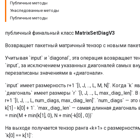
Публичные методы
Унаследованные методы
Публичные методы
публичный финальный класс
MatrixSetDiagV3
Возвращает пакетный матричный тензор с новыми паке
Учитывая `input` и `diagonal`, эта операция возвращает т
`input`, за исключением указанных диагоналей самых вн
перезаписаны значениями в «диагонали».
`input` имеет размерность r+1 `[I, J, ..., L, M, N]`. Когда `k` 
`диагональ` имеет размеры `r` `[I, J, ..., L, max_diag_len
r+1 `[I, J, ..., L, num_diags, max_diag_len]`. `num_diags` —
k[1] - k[0] + 1`. `max_diag_len` — самая длинная диагональ в 
= min(M + min(k[1], 0), N + min(-k[0] , 0))`
На выходе получается тензор ранга «k+1» с размерностями «[I
`k[0] == k[1]`: