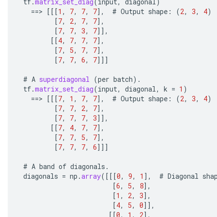
tf
.
matrix_set_diag
(
input
,
diagonal
)
==
>
[[[
1
,
7
,
7
,
7
]
,
#
Output
shape
:
(
2
,
3
,
4
)
[
7
,
2
,
7
,
7
]
,
[
7
,
7
,
3
,
7
]]
,
[[
4
,
7
,
7
,
7
]
,
quantize
[
7
,
5
,
7
,
7
]
,
e
[
7
,
7
,
6
,
7
]]]
dReluAndRequantize
#
A
superdiagonal
(
per
batch
).
tf
.
matrix_set_diag
(
input
,
diagonal
,
k
=
1
)
ndRequantize
==
>
[[[
7
,
1
,
7
,
7
]
,
#
Output
shape
:
(
2
,
3
,
4
)
[
7
,
7
,
2
,
7
]
,
[
7
,
7
,
7
,
3
]]
,
[[
7
,
4
,
7
,
7
]
,
Relu
[
7
,
7
,
5
,
7
]
,
ReluAndRequantize
[
7
,
7
,
7
,
6
]]]
e
#
A
band
of
diagonals
.
diagonals
=
np
.
array
(
[[[
0
,
9
,
1
]
,
#
Diagonal
sha
[
6
,
5
,
8
]
,
quantize
[
1
,
2
,
3
]
,
e
[
4
,
5
,
0
]]
,
[[
0
,
1
,
2
]
,