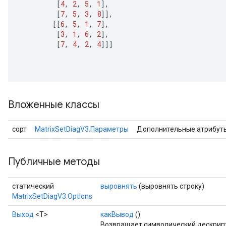
[
4
,
2
,
5
,
1
]
,
[
7
,
5
,
3
,
8
]]
,
[[
6
,
5
,
1
,
7
]
,
[
3
,
1
,
6
,
2
]
,
[
7
,
4
,
2
,
4
]]]
Вложенные классы
сорт
MatrixSetDiagV3.Параметры
Дополнительные атрибут
Публичные методы
статический
выровнять
(выровнять строку)
MatrixSetDiagV3.Options
Выход
<Т>
какВывод
()
Возвращает символический дескрипт