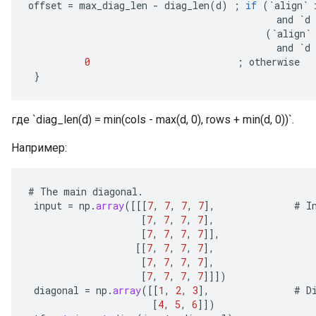
offset
=
max_diag_len
-
diag_len
(
d
)
;
if
(
`
align
`
and
`
d
(
`
align
`
and
`
d
0
;
otherwise
}
где `diag_len(d) = min(cols - max(d, 0), rows + min(d, 0))`.
Например:
#
The
main
diagonal
.
input
=
np
.
array
(
[[[
7
,
7
,
7
,
7
]
,
#
I
[
7
,
7
,
7
,
7
]
,
[
7
,
7
,
7
,
7
]]
,
[[
7
,
7
,
7
,
7
]
,
[
7
,
7
,
7
,
7
]
,
[
7
,
7
,
7
,
7
]]]
)
diagonal
=
np
.
array
(
[[
1
,
2
,
3
]
,
#
D
e
[
4
,
5
,
6
]]
)