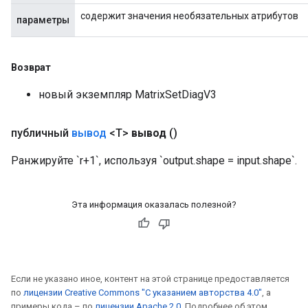
содержит значения необязательных атрибутов
параметры
Возврат
новый экземпляр MatrixSetDiagV3
публичный
вывод
<T>
вывод
()
Ранжируйте `r+1`, используя `output.shape = input.shape`.
Эта информация оказалась полезной?
Если не указано иное, контент на этой странице предоставляется
по
лицензии Creative Commons "С указанием авторства 4.0"
, а
примеры кода – по
лицензии Apache 2.0
. Подробнее об этом