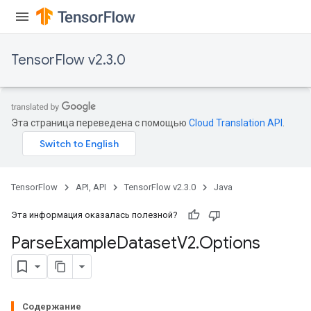
TensorFlow v2.3.0
Эта страница переведена с помощью
Cloud Translation API
.
TensorFlow
API, API
TensorFlow v2.3.0
Java
Эта информация оказалась полезной?
Parse
Example
Dataset
V2
.
Options
Содержание