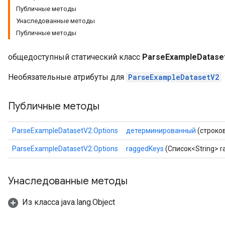
Публичные методы
Унаследованные методы
Публичные методы
общедоступный статический класс
ParseExampleDataset
Необязательные атрибуты для
ParseExampleDatasetV2
Публичные методы
ParseExampleDatasetV2.Options
детерминированный
(строко
e
ParseExampleDatasetV2.Options
raggedKeys
(Список<String> r
Унаследованные методы
Из класса java.lang.Object
quantize
e