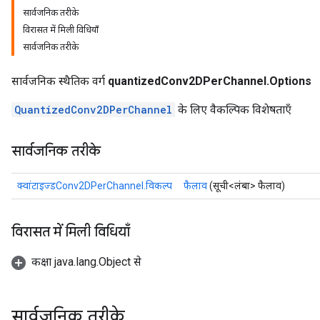
सार्वजनिक तरीके
विरासत में मिली विधियाँ
सार्वजनिक तरीके
quantize
e
सार्वजनिक स्थैतिक वर्ग
quantizedConv2DPerChannel.Options
dReluAndRequantize
QuantizedConv2DPerChannel
के लिए वैकल्पिक विशेषताएँ
ndRequantize
सार्वजनिक तरीके
Relu
क्वांटाइज्डConv2DPerChannel.विकल्प
फैलाव
(सूची<लंबा> फैलाव)
ReluAndRequantize
e
विरासत में मिली विधियाँ
quantize
कक्षा java.lang.Object से
e
सार्वजनिक तरीके