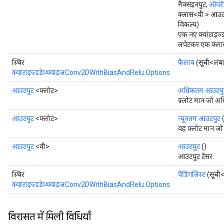
मैक्सइनपुट,
ऑपरें
क्लास<वी > आउटटा
विकल्प)
एक नए क्वांटाइज
लपेटकर एक क्लास 
स्थिर
फैलाव
(सूची<लंब
क्वांटाइज़्डडेप्थवाइजConv2DWithBiasAndRelu.Options
आउटपुट
<फ्लोट>
अधिकतम आउटपु
फ़्लोट मान जो अ
आउटपुट
<फ्लोट>
न्यूनतम आउटपुट
(
वह फ़्लोट मान जो
आउटपुट
<वी>
आउटपुट
()
आउटपुट टेंसर.
स्थिर
पैडिंगलिस्ट
(सूची<
क्वांटाइज़्डडेप्थवाइजConv2DWithBiasAndRelu.Options
विरासत में मिली विधियाँ