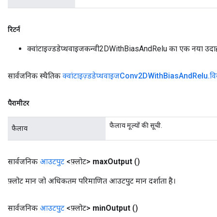
Parameters
रिटर्न
GradAccumDebug
Parameters
क्वांटाइज्डडेप्थवाइजकन्वी2DWithBiasAndRelu का एक नया उद
ters
etersGradAccumDebug
सार्वजनिक स्थैतिक
क्वांटाइज़्डडेप्थवाइजConv2DWith
Bias
And
Relu
.
वि
arameters
dParametersGradAccumDebug
पैरामीटर
meters
ametersGradAccumDebug
फैलाव मूल्यों की सूची.
ers
फैलाव
tersGradAccumDebug
ntDescentParameters
सार्वजनिक
आउटपुट
<फ़्लोट>
max
Output
()
entDescentParametersGradAccumDebug
फ़्लोट मान जो अधिकतम परिमाणित आउटपुट मान दर्शाता है।
सार्वजनिक
आउटपुट
<फ़्लोट>
min
Output
()