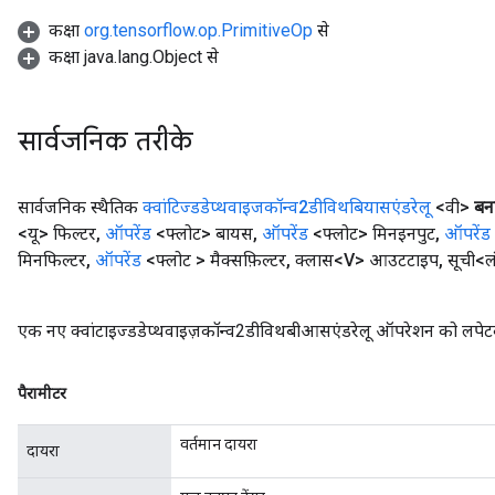
कक्षा
org.tensorflow.op.PrimitiveOp
से
कक्षा java.lang.Object से
सार्वजनिक तरीके
सार्वजनिक स्थैतिक
क्वांटिज्डडेप्थवाइजकॉन्व2डीविथबियासएंडरेलू
<वी>
बना
<यू> फिल्टर
,
ऑपरेंड
<फ्लोट> बायस
,
ऑपरेंड
<फ्लोट> मिनइनपुट
,
ऑपरेंड
मिनफिल्टर
,
ऑपरेंड
<फ्लोट > मैक्सफ़िल्टर
,
क्लास<V> आउटटाइप
,
सूची<लं
एक नए क्वांटाइज्डडेप्थवाइज़कॉन्व2डीविथबीआसएंडरेलू ऑपरेशन को लपेटक
पैरामीटर
वर्तमान दायरा
दायरा