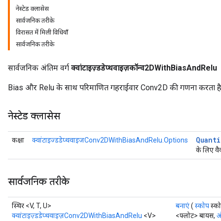
नेस्टेड क्लासेस
सार्वजनिक तरीके
ReluAndRequantize
विरासत में मिली विधियाँ
सार्वजनिक तरीके
e
सार्वजनिक अंतिम वर्ग
क्वांटाइज़्डडेप्थवाइज़कॉन्व2DWithBiasAndRelu
quantize
e
Bias और Relu के साथ परिमाणित गहराईवार Conv2D की गणना करता है
नेस्टेड क्लासेस
Quanti
कक्षा
क्वांटाइज्डडेप्थवाइजConv2DWithBiasAndRelu.Options
के लिए वै
सार्वजनिक तरीके
स्थिर <V, T, U>
बनाएं
(
स्कोप
स्क
क्वांटाइज़्डडेप्थवाइज़Conv2DWithBiasAndRelu
<V>
<फ्लोट> बायस,
ऑ