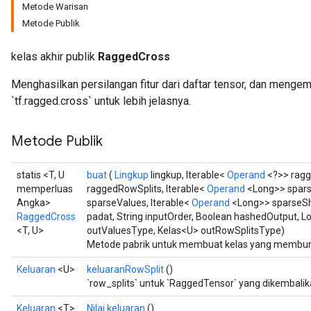
Metode Warisan
Metode Publik
kelas akhir publik
RaggedCross
Menghasilkan persilangan fitur dari daftar tensor, dan menge
`tf.ragged.cross` untuk lebih jelasnya.
Metode Publik
statis <T, U
buat
(
Lingkup
lingkup, Iterable<
Operand
<?>> ragg
memperluas
raggedRowSplits, Iterable<
Operand
<Long>> sparse
Angka>
sparseValues, Iterable<
Operand
<Long>> sparseSh
RaggedCross
padat, String inputOrder, Boolean hashedOutput, 
<T, U>
outValuesType, Kelas<U> outRowSplitsType)
Metode pabrik untuk membuat kelas yang membun
Keluaran
<U>
keluaranRowSplit
()
`row_splits` untuk `RaggedTensor` yang dikembalik
Keluaran
<T>
Nilai keluaran
()