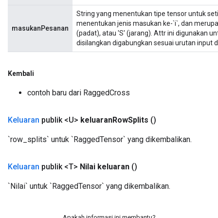
String yang menentukan tipe tensor untuk setiap
menentukan jenis masukan ke-`i`, dan merupakan 
masukanPesanan
(padat), atau 'S' (jarang). Attr ini digunakan
sGradAccumDebug
disilangkan digabungkan sesuai urutan input da
rs
tersGradAccumDebug
Kembali
rs
ersGradAccumDebug
contoh baru dari RaggedCross
Parameters
Keluaran
publik <U>
keluaran
Row
Splits
()
GradAccumDebug
Parameters
`row_splits` untuk `RaggedTensor` yang dikembalikan.
ters
etersGradAccumDebug
Keluaran
publik <T>
Nilai keluaran
()
arameters
dParametersGradAccumDebug
`Nilai` untuk `RaggedTensor` yang dikembalikan.
meters
ametersGradAccumDebug
Apakah informasi ini membantu?
ers