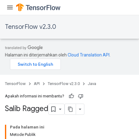
quantize
e
TensorFlow v2.3.0
dReluAndRequantize
ndRequantize
Halaman ini diterjemahkan oleh
Cloud Translation API
.
Relu
ReluAndRequantize
TensorFlow
API
TensorFlow v2.3.0
Java
e
Apakah informasi ini membantu?
quantize
Salib Ragged
e
Pada halaman ini
Metode Publik