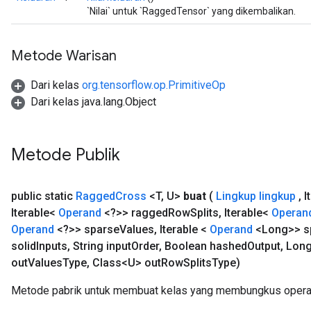
`Nilai` untuk `RaggedTensor` yang dikembalikan.
Metode Warisan
Dari kelas
org.tensorflow.op.PrimitiveOp
Dari kelas java.lang.Object
Metode Publik
public static
Ragged
Cross
<T
,
U>
buat
(
Lingkup lingkup
,
I
Iterable<
Operand
<?>> ragged
Row
Splits
,
Iterable<
Operan
Operand
<?>> sparse
Values
,
Iterable <
Operand
<Long>> s
solid
Inputs
,
String input
Order
,
Boolean hashed
Output
,
Long
out
Values
Type
,
Class<U> out
Row
Splits
Type)
Metode pabrik untuk membuat kelas yang membungkus opera