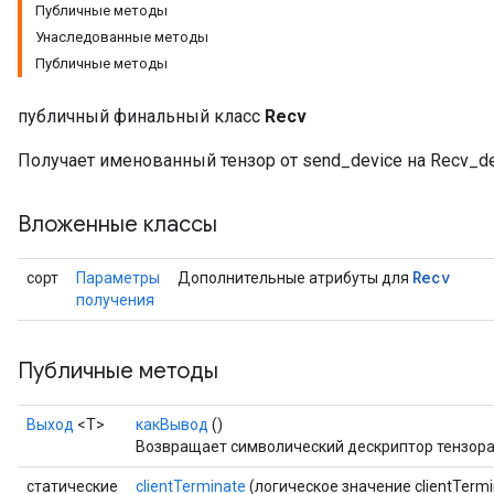
Публичные методы
Унаследованные методы
Публичные методы
публичный финальный класс
Recv
Получает именованный тензор от send_device на Recv_de
Вложенные классы
Recv
сорт
Параметры
Дополнительные атрибуты для
получения
Публичные методы
Выход
<Т>
какВывод
()
Возвращает символический дескриптор тензора
статические
clientTerminate
(логическое значение clientTermi