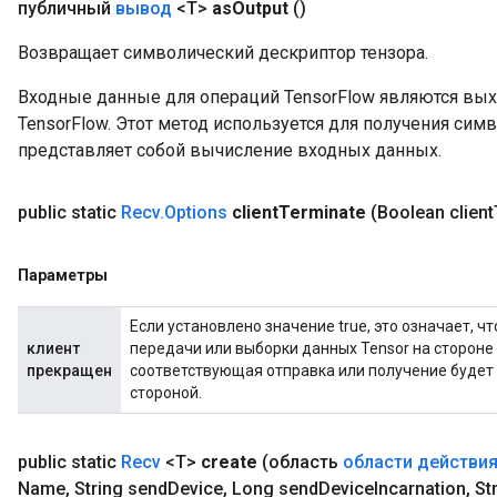
публичный
вывод
<T>
as
Output
()
Возвращает символический дескриптор тензора.
Входные данные для операций TensorFlow являются вы
TensorFlow. Этот метод используется для получения сим
представляет собой вычисление входных данных.
public static
Recv
.
Options
client
Terminate
(Boolean client
Параметры
sGradAccumDebug
Если установлено значение true, это означает, ч
rs
клиент
передачи или выборки данных Tensor на стороне 
tersGradAccumDebug
прекращен
соответствующая отправка или получение буде
rs
стороной.
ersGradAccumDebug
Parameters
public static
Recv
<T>
create
(область
области действи
Name
,
String send
Device
,
Long send
Device
Incarnation
,
Str
GradAccumDebug