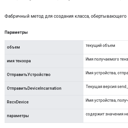
Parameters
ters
Фабричный метод для создания класса, обертывающего
etersGradAccumDebug
arameters
dParametersGradAccumDebug
Параметры
meters
текущий объем
ametersGradAccumDebug
объем
ers
Имя получаемого тенз
tersGradAccumDebug
имя тензора
ntDescentParameters
Имя устройства, отпр
entDescentParametersGradAccumDebug
ОтправитьУстройство
Текущая версия send_
ОтправитьDeviceIncarnation
Имя устройства, полу
RecvDevice
содержит значения н
параметры