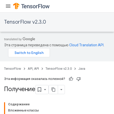
quantize
e
TensorFlow v2.3.0
Эта страница переведена с помощью
Cloud Translation API
.
TensorFlow
API, API
TensorFlow v2.3.0
Java
Эта информация оказалась полезной?
Получение
Содержание
Вложенные классы