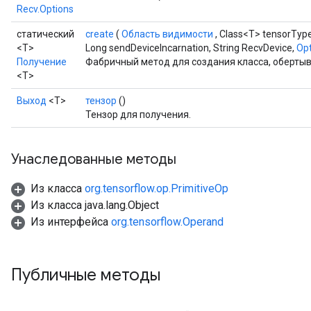
Recv.Options
статический
create
(
Область видимости
, Class<T> tensorType
<T>
Long sendDeviceIncarnation, String RecvDevice,
Opt
Получение
Фабричный метод для создания класса, оберты
<T>
Выход
<Т>
тензор
()
Тензор для получения.
Унаследованные методы
Из класса
org.tensorflow.op.PrimitiveOp
Из класса java.lang.Object
Из интерфейса
org.tensorflow.Operand
Публичные методы