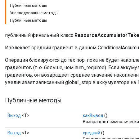
Публичные методы
Унаследованные методы
Публичные методы
публичный финальный класс
ResourceAccumulatorTake
Извлекает средний градиент в данном ConditionalAccumul
Операции блокируются до тех пор, пока не будет накопл
градиентов (т. е. больше, чем num_required). Если аккум
градиентов, он возвращает среднее значение накопленн
увеличивает записанный global_step в аккумуляторе на 1
Публичные методы
Выход
<Т>
какВывод
()
Возвращает символический
Выход
<Т>
средний
()