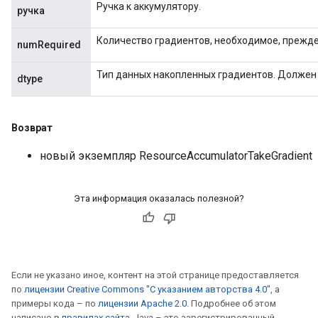
Ручка к аккумулятору.
ручка
Количество градиентов, необходимое, прежде
numRequired
Тип данных накопленных градиентов. Должен 
dtype
Возврат
новый экземпляр ResourceAccumulatorTakeGradient
Эта информация оказалась полезной?
Если не указано иное, контент на этой странице предоставляется
по
лицензии Creative Commons "С указанием авторства 4.0"
, а
примеры кода – по
лицензии Apache 2.0
. Подробнее об этом
написано в
правилах сайта
. Java – это зарегистрированный