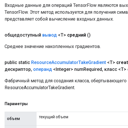
Входные данные для операций TensorFlow являются вы
ametersGradAccumDebug
TensorFlow. Этот метод используется для получения сим
ers
представляет собой вычисление входных данных.
tersGradAccumDebug
ntDescentParameters
entDescentParametersGradAccumDebug
общедоступный
вывод
<T>
средний
()
Среднее значение накопленных градиентов.
public static
Resource
Accumulator
Take
Gradient
<T>
crea
дескриптор
,
операнд
<Integer> num
Required
,
класс <T> 
Фабричный метод для создания класса, обертывающег
ResourceAccumulatorTakeGradient.
Параметры
текущий объем
объем