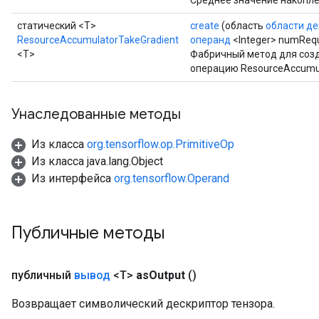
Среднее значение накопле
статический <T>
create
(область
области де
ResourceAccumulatorTakeGradient
операнд
<Integer> numRequi
<T>
Фабричный метод для соз
операцию ResourceAccumul
sGradAccumDebug
Унаследованные методы
rs
tersGradAccumDebug
Из класса
org.tensorflow.op.PrimitiveOp
rs
Из класса java.lang.Object
ersGradAccumDebug
Из интерфейса
org.tensorflow.Operand
Parameters
GradAccumDebug
Публичные методы
Parameters
ters
etersGradAccumDebug
публичный
вывод
<T>
as
Output
()
arameters
dParametersGradAccumDebug
Возвращает символический дескриптор тензора.
meters