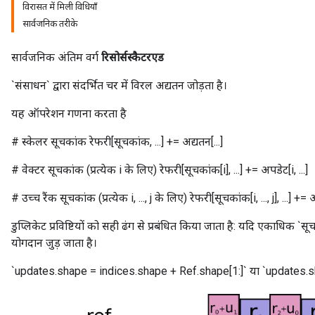
विरासत में मिली विधियाँ
सार्वजनिक तरीके
सार्वजनिक अंतिम वर्ग
रिसोर्सस्कैटरएड
`संसाधन` द्वारा संदर्भित चर में विरल अद्यतन जोड़ता है।
यह ऑपरेशन गणना करता है
# स्केलर सूचकांक रेफरी[सूचकांक, ...] += अद्यतन[...]
# वेक्टर सूचकांक (प्रत्येक i के लिए) रेफरी[सूचकांक[i], ...] += अपडेट[i, ...]
# उच्च रैंक सूचकांक (प्रत्येक i, ..., j के लिए) रेफरी[सूचकांक[i, ..., j], ...] += अद्य
डुप्लिकेट प्रविष्टियों को सही ढंग से प्रबंधित किया जाता है: यदि एकाधिक `स
योगदान जुड़ जाता है।
sGradAccumDebug
`updates.shape = indices.shape + Ref.shape[1:]` या `updates.s
rs
tersGradAccumDebug