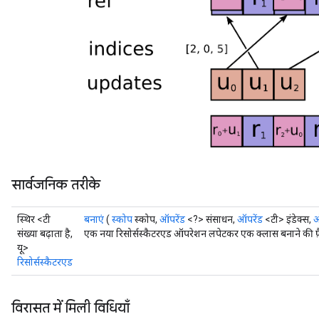
rs
ersGradAccumDebug
Parameters
GradAccumDebug
Parameters
ters
etersGradAccumDebug
arameters
dParametersGradAccumDebug
meters
सार्वजनिक तरीके
ametersGradAccumDebug
ers
स्थिर <टी
बनाएं
(
स्कोप
स्कोप,
ऑपरेंड
<?> संसाधन,
ऑपरेंड
<टी> इंडेक्स,
ऑ
tersGradAccumDebug
संख्या बढ़ाता है,
एक नया रिसोर्सस्कैटरएड ऑपरेशन लपेटकर एक क्लास बनाने की फ़
ntDescentParameters
यू>
entDescentParametersGradAccumDebug
रिसोर्सस्कैटरएड
विरासत में मिली विधियाँ