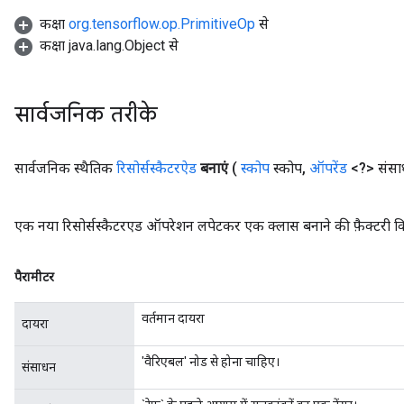
कक्षा
org.tensorflow.op.PrimitiveOp
से
कक्षा java.lang.Object से
सार्वजनिक तरीके
सार्वजनिक स्थैतिक
रिसोर्सस्कैटरऐड
बनाएं
(
स्कोप
स्कोप
,
ऑपरेंड
<?> संस
एक नया रिसोर्सस्कैटरएड ऑपरेशन लपेटकर एक क्लास बनाने की फ़ैक्टरी व
पैरामीटर
वर्तमान दायरा
दायरा
'वैरिएबल' नोड से होना चाहिए।
संसाधन