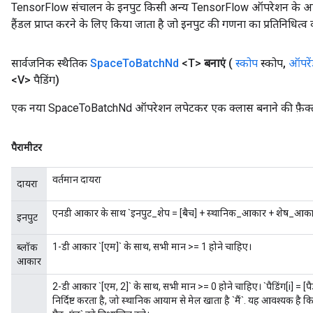
TensorFlow संचालन के इनपुट किसी अन्य TensorFlow ऑपरेशन के आउटप
हैंडल प्राप्त करने के लिए किया जाता है जो इनपुट की गणना का प्रतिनिधित्व 
सार्वजनिक स्थैतिक
Space
To
Batch
Nd
<T>
बनाएं
(
स्कोप
स्कोप
,
ऑपरें
<V> पैडिंग)
एक नया SpaceToBatchNd ऑपरेशन लपेटकर एक क्लास बनाने की फ़ैक्ट
पैरामीटर
वर्तमान दायरा
दायरा
एनडी आकार के साथ `इनपुट_शेप = [बैच] + स्थानिक_आकार + शेष_आकार`
इनपुट
1-डी आकार `[एम]` के साथ, सभी मान >= 1 होने चाहिए।
ब्लॉक
आकार
2-डी आकार `[एम, 2]` के साथ, सभी मान >= 0 होने चाहिए। `पैडिंग[i] = [पैड
निर्दिष्ट करता है, जो स्थानिक आयाम से मेल खाता है `मैं`. यह आवश्यक है कि