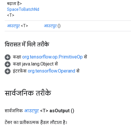
बढ़ाता है>
SpaceToBatchNd
<T>
आउटपुट
<T>
आउटपुट
()
विरासत में मिले तरीके
कक्षा
org.tensorflow.op.PrimitiveOp
से
कक्षा java.lang.Object से
इंटरफ़ेस
org.tensorflow.Operand
से
सार्वजनिक तरीके
सार्वजनिक
आउटपुट
<T>
as
Output
()
टेंसर का प्रतीकात्मक हैंडल लौटाता है।