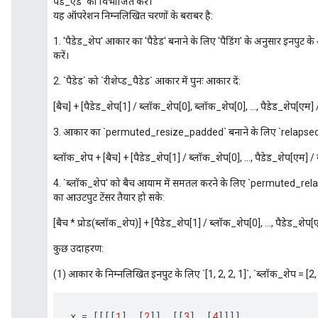
पैड_एंड` को विभाजित करे।
यह ऑपरेशन निम्नलिखित चरणों के बराबर है:
1. 'पैडेड_शेप' आकार का 'पैडेड' बनाने के लिए 'पैडिंग' के अनुसार इनपुट क
करें।
2. `पैडेड` को `रीशेप्ड_पैडेड` आकार में पुनः आकार दें:
[बैच] + [पैडेड_शेप[1] / ब्लॉक_शेप[0], ब्लॉक_शेप[0], ..., पैडेड_शेप[ए
3. आकार का `permuted_resize_padded` बनाने के लिए `relapsed_pa
ब्लॉक_शेप + [बैच] + [पैडेड_शेप[1] / ब्लॉक_शेप[0], ..., पैडेड_शेप[एम]
4. `ब्लॉक_शेप' को बैच आयाम में समतल करने के लिए `permuted_re
का आउटपुट टेंसर तैयार हो सके:
[बैच * प्रोड(ब्लॉक_शेप)] + [पैडेड_शेप[1] / ब्लॉक_शेप[0], ..., पैडेड_श
कुछ उदाहरण:
(1) आकार के निम्नलिखित इनपुट के लिए `[1, 2, 2, 1]`, `ब्लॉक_शेप = [2, 2]
x
=
[[[[
1
]
,
[
2
]]
,
[[
3
]
,
[
4
]]]]