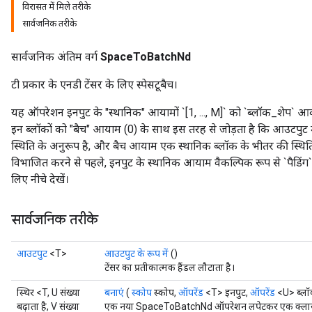
विरासत में मिले तरीके
सार्वजनिक तरीके
सार्वजनिक अंतिम वर्ग
SpaceToBatchNd
टी प्रकार के एनडी टेंसर के लिए स्पेसटूबैच।
यह ऑपरेशन इनपुट के "स्थानिक" आयामों `[1, ..., M]` को `ब्लॉक_शेप` आकार
इन ब्लॉकों को "बैच" आयाम (0) के साथ इस तरह से जोड़ता है कि आउटपुट में 
स्थिति के अनुरूप है, और बैच आयाम एक स्थानिक ब्लॉक के भीतर की स्थिति और
विभाजित करने से पहले, इनपुट के स्थानिक आयाम वैकल्पिक रूप से `पैडिंग` 
लिए नीचे देखें।
सार्वजनिक तरीके
आउटपुट
<T>
आउटपुट के रूप में
()
टेंसर का प्रतीकात्मक हैंडल लौटाता है।
स्थिर <T, U संख्या
बनाएं
(
स्कोप
स्कोप,
ऑपरेंड
<T> इनपुट,
ऑपरेंड
<U> ब्लॉ
बढ़ाता है, V संख्या
एक नया SpaceToBatchNd ऑपरेशन लपेटकर एक क्लास बन