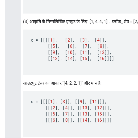
(3) आकृति के निम्नलिखित इनपुट के लिए `[1, 4, 4, 1]`, `ब्लॉक_शेप = [2, 2]
x
=
[[[[
1
]
,
[
2
]
,
[
3
]
,
[
4
]]
,
[[
5
]
,
[
6
]
,
[
7
]
,
[
8
]]
,
[[
9
]
,
[
10
]
,
[
11
]
,
[
12
]]
,
[[
13
]
,
[
14
]
,
[
15
]
,
[
16
]]]]
आउटपुट टेंसर का आकार `[4, 2, 2, 1]` और मान है:
x
=
[[[[
1
]
,
[
3
]]
,
[[
9
]
,
[
11
]]]
,
[[[
2
]
,
[
4
]]
,
[[
10
]
,
[
12
]]]
,
[[[
5
]
,
[
7
]]
,
[[
13
]
,
[
15
]]]
,
[[[
6
]
,
[
8
]]
,
[[
14
]
,
[
16
]]]]