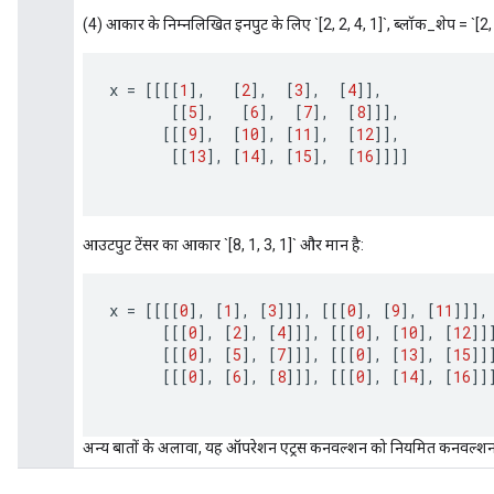
(4) आकार के निम्नलिखित इनपुट के लिए `[2, 2, 4, 1]`, ब्लॉक_शेप = `[2, 2]
x
=
[[[[
1
]
,
[
2
]
,
[
3
]
,
[
4
]]
,
[[
5
]
,
[
6
]
,
[
7
]
,
[
8
]]]
,
[[[
9
]
,
[
10
]
,
[
11
]
,
[
12
]]
,
[[
13
]
,
[
14
]
,
[
15
]
,
[
16
]]]]
आउटपुट टेंसर का आकार `[8, 1, 3, 1]` और मान है:
x
=
[[[[
0
]
,
[
1
]
,
[
3
]]]
,
[[[
0
]
,
[
9
]
,
[
11
]]]
,
[[[
0
]
,
[
2
]
,
[
4
]]]
,
[[[
0
]
,
[
10
]
,
[
12
]]
[[[
0
]
,
[
5
]
,
[
7
]]]
,
[[[
0
]
,
[
13
]
,
[
15
]]
[[[
0
]
,
[
6
]
,
[
8
]]]
,
[[[
0
]
,
[
14
]
,
[
16
]]
अन्य बातों के अलावा, यह ऑपरेशन एट्रस कनवल्शन को नियमित कनवल्शन म