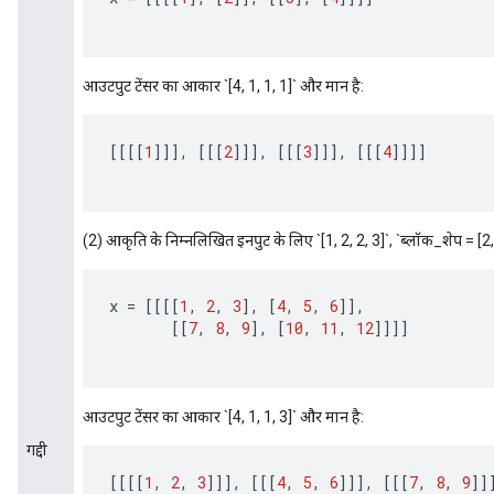
आउटपुट टेंसर का आकार `[4, 1, 1, 1]` और मान है:
[[[[
1
]]]
,
[[[
2
]]]
,
[[[
3
]]]
,
[[[
4
]]]]
(2) आकृति के निम्नलिखित इनपुट के लिए `[1, 2, 2, 3]`, `ब्लॉक_शेप = [2, 2]
x
=
[[[[
1
,
2
,
3
]
,
[
4
,
5
,
6
]]
,
[[
7
,
8
,
9
]
,
[
10
,
11
,
12
]]]]
आउटपुट टेंसर का आकार `[4, 1, 1, 3]` और मान है:
गद्दी
[[[[
1
,
2
,
3
]]]
,
[[[
4
,
5
,
6
]]]
,
[[[
7
,
8
,
9
]]